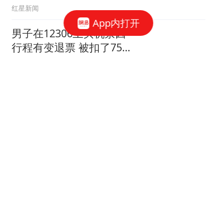
红星新闻
App内打开
男子在12306上买机票因
行程有变退票 被扣了75%
票价
大风新闻
92分钟绝杀，苏州东吴2-
1掀翻中超前冠军，取得2
连胜
侧身凌空斩
外媒：阿根廷球星梅西父
亲豪尔赫去世，终年68岁
澎湃新闻