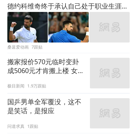
德约科维奇终于承认自己处于职业生涯末期，并对退役做出说明
桑葚爱动画
7跟贴
搬家报价570元临时变卦
成5060元才肯搬上楼 女子
傻眼
极目新闻
1.9万跟贴
国乒男单全军覆没，这不
是笑话，是报应
问道求真
1跟贴