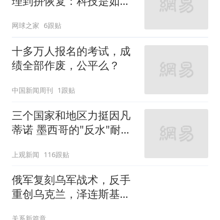
理到拼恢复：科技是如何
助力职业球员的？
网球之家
6跟贴
十多万人报名的考试，成
绩全部作废，公平么？
中国新闻周刊
1跟贴
三个国家和地区力挺因凡
蒂诺 墨西哥的"反水"耐人
寻味
上观新闻
116跟贴
俄军复刻乌军战术，反手
重创乌克兰，泽连斯基偷
鸡不成蚀把米？
关系新篇章