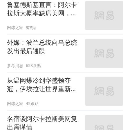
鲁塞德斯基直言：阿尔卡
拉斯大概率缺席美网，或
直接报销2026赛季
网球之家
9跟贴
外媒：波兰总统向乌总统
发出最后通牒
参考消息
653跟贴
从温网爆冷到华盛顿夺
冠，伊埃拉让世界重新认
识菲律宾
网球之家
45跟贴
名宿谈阿尔卡拉斯美网复
出需谨慎