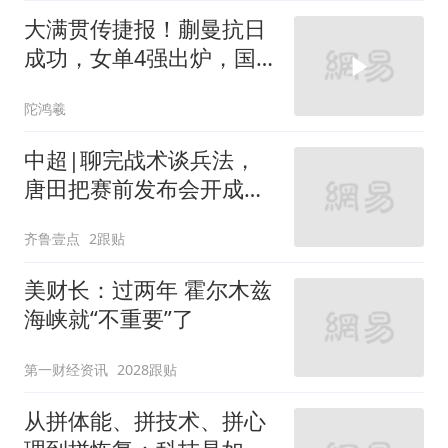
大满贯传捷报！蒯曼抗日
成功，女单4强出炉，国
乒3人合围日乒一
陀鸿羲
中超|聊完战术谈兵法，
唐田把赛前发布会开成
了“军师联盟”
齐鲁壹点
2跟贴
美财长：过两年 霍尔木兹
海峡就“不重要”了
第一财经资讯
2028跟贴
从拼体能、拼技术、拼心