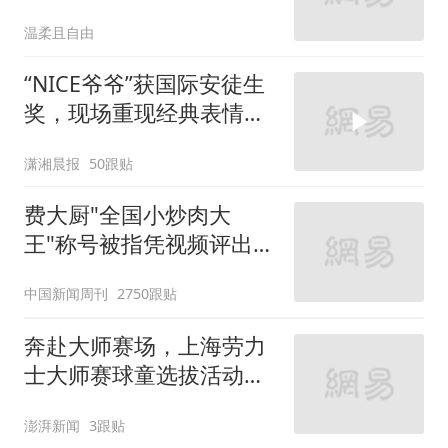
第4才能进季后赛
温柔且自由
“NICE爷爷”获国际安徒生
奖，现场重现经典表情
包，向中国粉丝问好
潇湘晨报
50跟贴
费大厨"全国小炒肉大
王"称号被指凭视频评出
官方回应
中国新闻周刊
2750跟贴
奔赴大师赛场，上海劳力
士大师赛球童选拔活动启
动
澎湃新闻
3跟贴