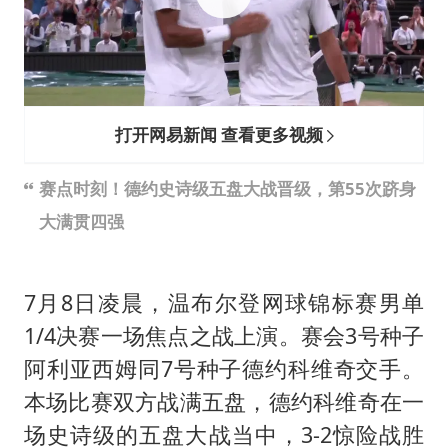
杭州全市有序停课
“不怕六爷挂得多 就怕六爷挂一颗”
全民健身事业高质量发展
WTT瑞典大满贯女单签表出炉
打开网易新闻 查看更多视频
36岁男演员成景区NPC后人气爆棚
赛点时刻！德约史诗级五盘大战晋级，第55次跻身
上四休三，但降薪1000元，你接受吗？
大满贯四强
乐享全民健身 共筑健康中国
7月8日凌晨，温布尔登网球锦标赛男单
1/4决赛一场焦点之战上演。赛会3号种子
阿利亚西姆同7号种子德约科维奇交手。
本场比赛双方战满五盘，德约科维奇在一
场史诗级的五盘大战当中，3-2惊险战胜