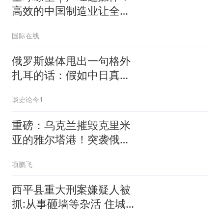
高效的中国制造业让全球
受益
国际在线
俄罗斯媒体甩出一句格外
扎耳的话：假如中日真的
动起手来，中国除了人
谈史论今1
多，剩下的恐怕全是短板
重磅：乌克兰摧毁克里米
亚的雅尔塔港！突袭俄军
机场
项鹏飞
西平县重大刑案嫌疑人被
抓:从事砸墙等杂活 住城
中村