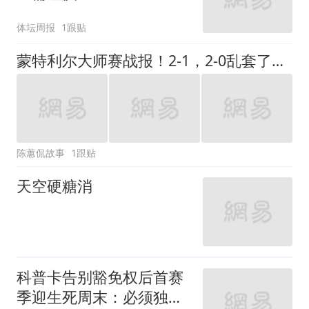
体坛周报
1跟贴
蒙特利尔大师赛战报！2-1，2-0乱套了，黑马再逆转，卫冕冠军速胜
陈蕙侃故事
1跟贴
天空硬糖消
科普卡告别豁免权后首赛
季迎生死周末：必须独享