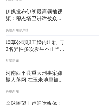
伊媒发布伊朗最高领袖视
频：穆杰塔巴讲话被众人
围住
央视新闻客户端
烟草公司职工婚内出轨 与
2名异性多次发生不正当
关系
红星新闻
河南西平县重大刑事案嫌
疑人落网 在玉米地里被抓
获
央视新闻
全球瞭望｜卢旺达媒体：