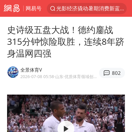
网易号
光影经济撬动暑期消费新蓝海
新疆优化调整景区内自驾服务费
史诗级五盘大战！德约鏖战
微信又有新功能，你可以“撤回”你的撤回了！
315分钟惊险取胜，连续8年跻
浙江上海等地有大雨或暴雨
身温网四强
梁家辉：到内地拍戏不是北上是回归
情侣平潭拍日出坠崖1死1伤
全景体育V
802
西湖突现狂风暴雨 游客瞬间被浇透
2026-07-08 05:58
·山东
·优质体育领域创作者
白海豚将正面袭击贯穿浙江
《欢迎来龙餐馆》口碑
几元成本的AI广告导致千万市值蒸发
商场现钱学森巨幅海报 负责人回应