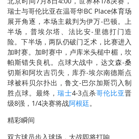
北京时间7月8日4:00，世界杯1/8决赛，
瑞士与
哥伦比亚
在温哥华BC Place体育场
展开角逐，本场主裁判为伊万-巴顿。上
半场，普埃尔塔、
法比安
-里德打门造
险。下半场，两队仍破门乏术，比赛进入
加时赛。加时赛中，卢库米头槌中楣，坎
帕斯错失良机。点球大战中，达文森-桑
切斯和阿坎吉罚失，库乔-埃尔南德斯点
球被科贝尔扑出，鲁文-巴尔加斯罚入制
胜点球。最终，
瑞士
4-3点杀
哥伦比亚
晋
级8强，1/4决赛将战
阿根廷
。
精彩瞬间
双方球员步入球场，大战即将打响