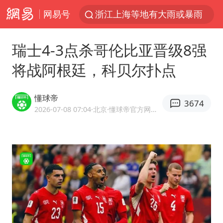
网易号
浙江上海等地有大雨或暴雨
新疆优化调整景区内自驾服务费
瑞士4-3点杀哥伦比亚晋级8强
微信又有新功能，你可以“撤回”你的撤回了！
将战阿根廷，科贝尔扑点
“新疆的交警怎么个个像我妈”
情侣平潭拍日出坠崖1死1伤
懂球帝
3674
上四休三，但降薪1000元，你接受吗？
2026-07-08 07:04
·北京
·懂球帝官方网易号
西湖突现狂风暴雨 游客瞬间被浇透
台当局重金为“台独”织“皇帝新衣”
白海豚将正面袭击贯穿浙江
《欢迎来龙餐馆》口碑
郑丽文：台湾从来没有“独立”过