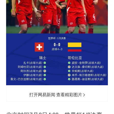
几元成本的AI广告导致千万市值蒸发
茅台部分直营店飞天茅台提价
酒店回应车内过夜被收150元
商场现钱学森巨幅海报 负责人回应
杭州全市有序停课
乐享全民健身 共筑健康中国
打开网易新闻 查看精彩图片