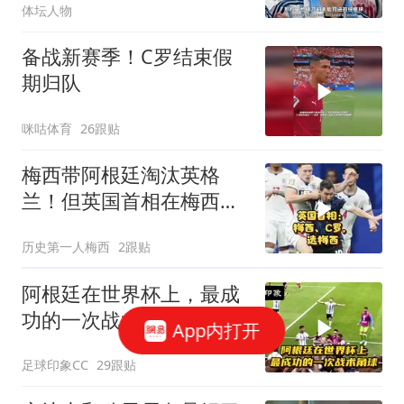
体坛人物
备战新赛季！C罗结束假
期归队
咪咕体育
26跟贴
梅西带阿根廷淘汰英格
兰！但英国首相在梅西和
C罗中选梅西！
历史第一人梅西
2跟贴
阿根廷在世界杯上，最成
功的一次战术角球！
App内打开
足球印象CC
29跟贴