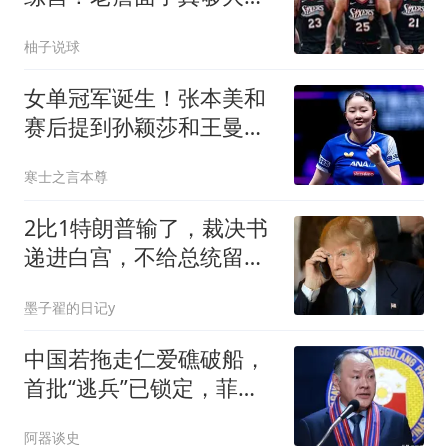
的！
柚子说球
女单冠军诞生！张本美和
赛后提到孙颖莎和王曼
昱，喜提27万奖金
寒士之言本尊
2比1特朗普输了，裁决书
递进白宫，不给总统留半
分情面
墨子翟的日记y
中国若拖走仁爱礁破船，
首批“逃兵”已锁定，菲防
长瞬间哑火！
阿器谈史