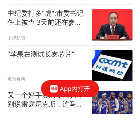
中纪委打多"虎":市委书记
任上被查 3天前还在参加
活动
上观新闻
“苹果在测试长鑫芯片”
观察者网
App内打开
又一个好手要加盟76人！
别说雷霆尼克斯，连马刺
也要担心了
篮球大视野
印度小伙来上海相亲角，