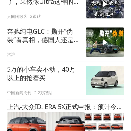
了，果然像Ultra这样的顶
级产品
人间闲散客
2跟贴
奔驰纯电GLC：撕开“伪
装”看真相，德国人还是太
老实了
汽湃
5万的小车卖不动，40万
以上的抢着买
中国新闻周刊
2.2万跟贴
上汽-大众ID. ERA 5X正式申报：预计今年年内上市