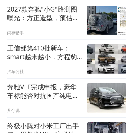
2027款奔驰"小G"路测图
曝光：方正造型，预估推
混动/纯电版
闪存猎手
工信部第410批新车：
smart越来越小，方程豹
却越来越大
汽车公社
奔驰VLE完成申报，豪华
车标能否对抗国产纯电
MPV内卷
凡兮说
终极小腾对小米工厂出手