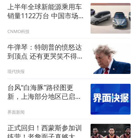
上半年全球新能源乘用车
销量1122万台 中国市场占
六成
CNMO科技
牛弹琴：特朗普的愤怒达
到顶点 还有更哭笑不得一
幕
现代快报
台风“白海豚”路径图更
新，上海部分地区已启动
防汛防台Ⅰ级响应，金山区
界面新闻
发布“六停”通知
正式回归！西蒙斯参加训
练营！老詹面子真够大