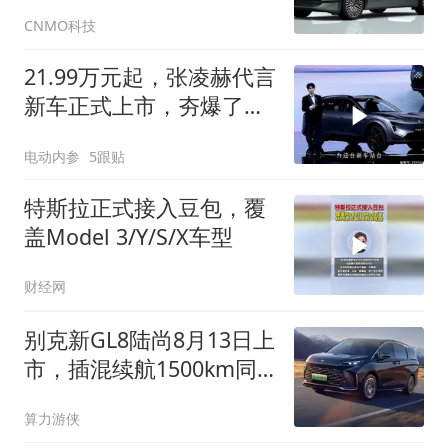
想
CNMO科技
21.99万元起，张凌赫代言
新车正式上市，夯爆了
没？
电动内参
5跟贴
特斯拉正式接入豆包，覆
盖Model 3/Y/S/X车型
财经网
别克新GL8陆尚8月13日上
市，插混续航1500km同
级第一
算力游侠