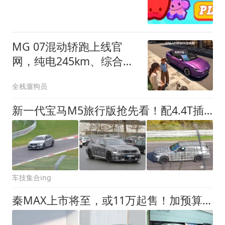
MG 07混动轿跑上线官
网，纯电245km、综合
1745km
全栈遛狗员
新一代宝马M5旅行版抢先看！配4.4T插混动力，真值得期待吗？
车技集合ing
秦MAX上市将至，或11万起售！加预算等它还是抄底秦L香？