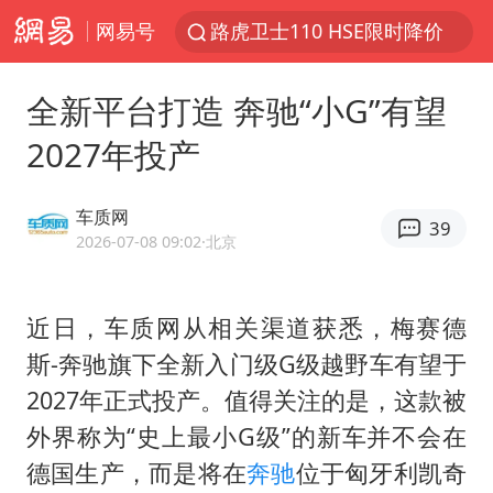
网易号
路虎卫士110 HSE限时降价
我国发现稀散金属独立新矿物——乌斯河锗矿
全新平台打造 奔驰“小G”有望
上海鼓励居家办公
2027年投产
多地银行上调存款利率
新疆生产建设兵团生态环境局原局长被查
车质网
39
朱一龙的鼻子怎么了
2026-07-08 09:02
·北京
5万元以下微型代步车集体遇冷
近日，车质网从相关渠道获悉，梅赛德
大疆错失宇树
斯-奔驰旗下全新入门级G级越野车有望于
费大厨口号更改 不再宣传小炒肉大王
2027年正式投产。值得关注的是，这款被
周星驰妈妈现身香港首映礼
外界称为“史上最小G级”的新车并不会在
上海地铁4条线路全线停运
德国生产，而是将在
奔驰
位于匈牙利凯奇