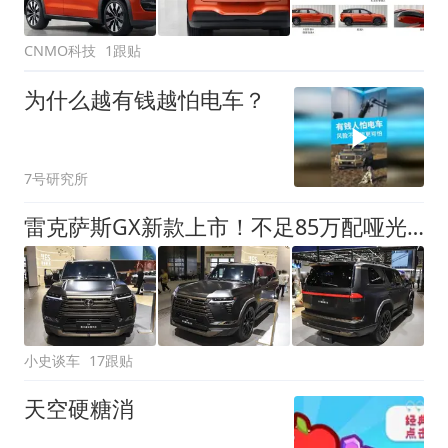
CNMO科技
1跟贴
为什么越有钱越怕电车？
7号研究所
雷克萨斯GX新款上市！不足85万配哑光黑金套件，搭2.4T混动+四驱
小史谈车
17跟贴
天空硬糖消