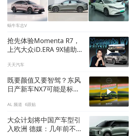
蜗牛车志V
抢先体验Momenta R7，
上汽大众iD.ERA 9X辅助驾
驶表现如何？
天天汽车
既要颜值又要智驾？东风
日产新车NX7可能是标准
答案
AL 频道
6跟贴
大众计划将中国产车型引
入欧洲 德媒：几年前不敢