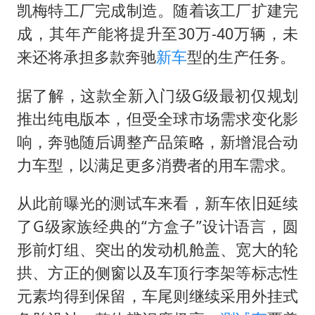
4.2平卫生间补漏注胶花1.55万
凯梅特工厂完成制造。随着该工厂扩建完
56岁刘奕君跟13岁女儿合跳
成，其年产能将提升至30万-40万辆，未
三预警齐发 11个省份有大到暴雨
来还将承担多款奔驰
新车
型的生产任务。
“还不如不放假”
据了解，这款全新入门级G级最初仅规划
梅婷12岁女儿百花奖发言
推出纯电版本，但受全球市场需求变化影
从科技创新看开局起步的时与势
响，奔驰随后调整产品策略，新增混合动
力车型，以满足更多消费者的用车需求。
从此前曝光的测试车来看，新车依旧延续
了G级家族经典的“方盒子”设计语言，圆
形前灯组、突出的发动机舱盖、宽大的轮
拱、方正的侧窗以及车顶行李架等标志性
元素均得到保留，车尾则继续采用外挂式