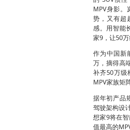
MPV身影。
势，又有超越
感。用智能
家9，让50
作为中国新
万，摘得高端
补齐50万
MPV家族矩
据年初产品规
驾驶架构设计
想家9将在
值最高的MP