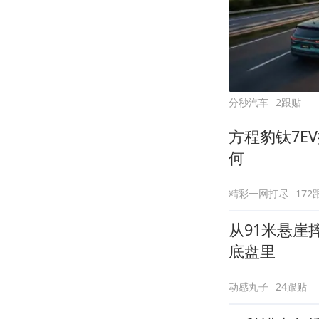
分秒汽车
2跟贴
方程豹钛7E
何
精彩一网打尽
172
从91米悬
底盘里
动感丸子
24跟贴