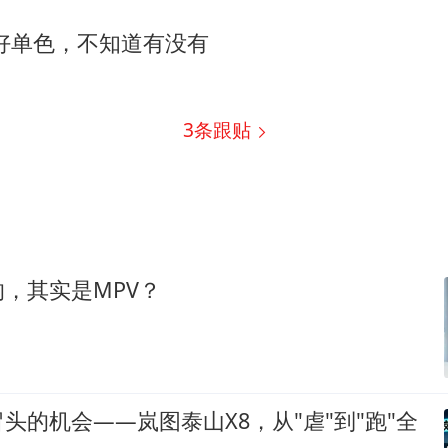
好单色，不知道有没有
3
条跟贴
，其实是MPV？
头的机会——岚图泰山X8，从"虐"到"跑"全