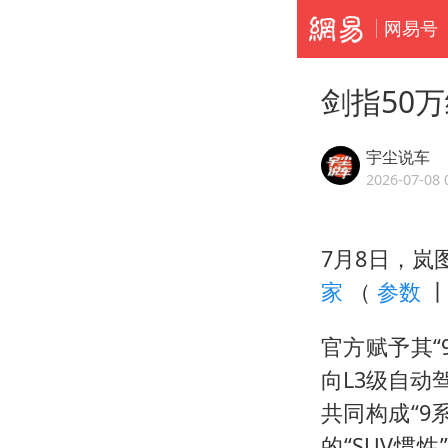
网易号
剑指50
宇尘说车
2026-07-08 
7月8日，岚
家
（
参数
官方赋予其“
向L3级自动
共同构成“9
的“SUV