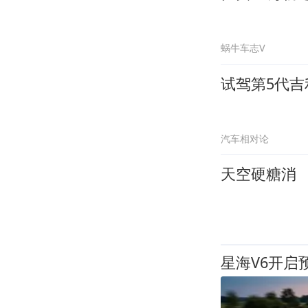
蜗牛车志V
试驾第5代吉利
汽车相对论
天空硬糖消
星海V6开启