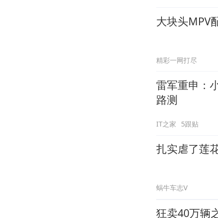
大块头MPV
精彩一网打尽
雷军重申：
路测
IT之家
5跟贴
扎实虐了莲花
蜗牛车志V
狂卖40万辆