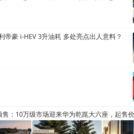
帝豪 i-HEV 3升油耗 多处亮点出人意料？
预售：10万级市场迎来华为乾崑大六座，起售价8