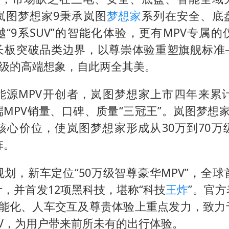
黄金牛市回来了吗
岚图梦想家9秉承岚图
梦想家
系列在安全、底
酒店花洒现排泄物住客索赔遭拒
“9系SUV”的智能化体验，更有MPV专属
杭州全市有序停课
长板突破品类边界，以尊崇体验重塑旗舰标准
36岁男演员成景区NPC后人气爆棚
万级的高端想象，自此两全其美。
乐享全民健身 共筑健康中国
能源MPV开创者，岚图梦想家上市四年来累计
MPV销量、口碑、质量“三冠王”。岚图梦想
级核心价位，使岚图梦想家形成从30万到70万
阵。
划，新车定位“50万级智尊豪华MPV”，全球
，并首发12项黑科技，堪称“科技
王炸
”。官
智能化、人车交互及尊贵体验上重点发力，致力
V，为用户带来前所未有的出行体验。