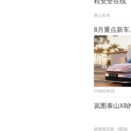
程安全在线
网上车市
8月重点新车
CNMO科技
岚图泰山X8
超硬核玩家
5跟贴