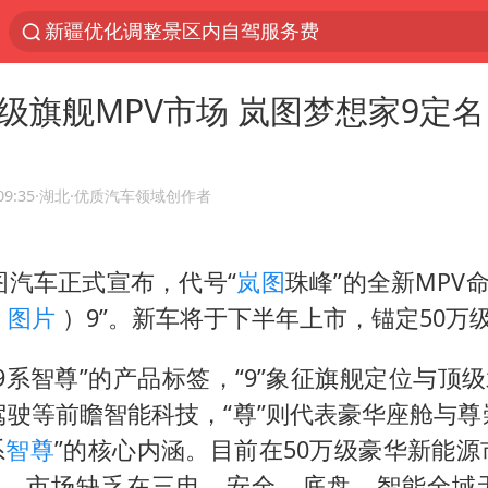
新疆优化调整景区内自驾服务费
梁家辉：到内地拍戏不是北上是回归
万级旗舰MPV市场 岚图梦想家9定名
茅台部分直营店飞天茅台提价
情侣在平潭拍日出时坠崖致一死一伤
泰国初中生饮弹自尽前开了26枪
09:35
·湖北
·优质汽车领域创作者
台当局重金为“台独”织“皇帝新衣”
图汽车正式宣布，代号“
岚图
珠峰”的全新MPV命
几元成本的AI广告导致千万市值蒸发
丨
图片
）9”。新车将于下半年上市，锚定50万
老挝国会主席赛宋蓬逝世
夏日经济乘“热”而上 消费市场向“新”而行
9系智尊”的产品标签，“9”象征旗舰定位与顶级
白海豚将正面袭击贯穿浙江
驾驶等前瞻智能科技，“尊”则代表豪华座舱与
系
智尊
”的核心内涵。目前在50万级豪华新能
酒店回应车内过夜被收150元
惯性”，市场缺乏在三电、安全、底盘、智能全域