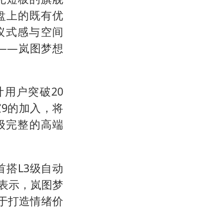
盘上的既有优
的仪式感与空间
——岚图梦想
用户突破20
家9的加入，将
级完整的高端
首搭L3级自动
方表示，岚图梦
于打造情绪价