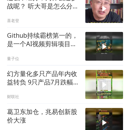
战呢？ 听大哥是怎么分析
的
喜老登
Github持续霸榜第一的，
是一个AI视频剪辑项目
OpenMontage
量子位
幻方量化多只产品年内收
益转负 9只产品7月跌幅超
过20%
财联社
葛卫东加仓，兆易创新股
价大涨