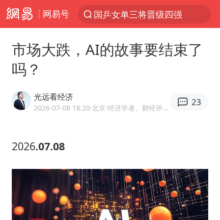
国乒女单三将晋级四强
网易号
光影经济撬动暑期消费新蓝海
马克·艾伦退出斯诺克中国公开赛
市场大跌，AI的故事要结束了
微信又有新功能，你可以“撤回”你的撤回了！
吗？
新疆优化调整景区内自驾服务费
光远看经济
上四休三，但降薪1000元，你接受吗？
23
2026-07-08 18:20
·北京
·经济学者、财经评论员
情侣平潭拍日出坠崖1死1伤
央视新主播李秋莹孙亚鹏亮相
2026
.07.08
黄金牛市回来了吗
杭州全市有序停课
商场现钱学森巨幅海报 负责人回应
36岁男演员成景区NPC后人气爆棚