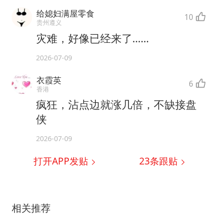
给媳妇满屋零食
10
贵州遵义
灾难，好像已经来了……
2026-07-09
衣霞英
6
香港
疯狂，沾点边就涨几倍，不缺接盘
侠
2026-07-09
打开APP发贴
23
条跟贴
相关推荐