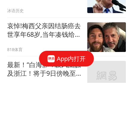
豆
冰语历史
哀悼!梅西父亲因结肠癌去
世享年68岁,当年凑钱给梅
西打生长激素陪他去巴萨
818体育
App内打开
最新！“白海豚”7级风圈触
及浙江！将于9日傍晚至
10日早晨登陆！多趟高
浙江之声
铁、航班取消；多个演唱
会紧急取消
十多万人报名的考试成绩
全作废 考生:为何让别人
买单
中国新闻周刊