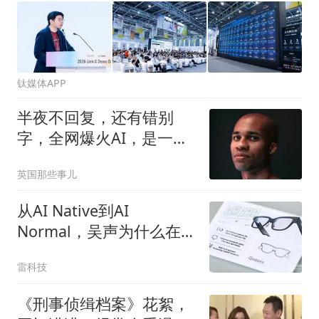
钛媒体APP
半夜不回复，还有错别
字，全网爆火AI，是一个
人手打回复3万条消
英国那些事儿
息？！
从AI Native到AI
Normal，吴声为什么在香
港盛赞新物种Rokid？
雷科技
《刑事侦缉档案》花絮，