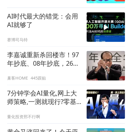
AI时代最大的错觉：会用
AI就够了
赛博司马特
李嘉诚重新杀回楼市！97
年抄底、08年抄底，26年
又出手，信号很明显
巢客HOME
445跟贴
7分钟学会AI量化,网上大
师策略,一测就现行?零基
础小白也能学会,普通人做
量化投资邢不行啊
量化的最优方案?不用装
Python,不用写代码,一样
黄金又涨回来了！今天亚