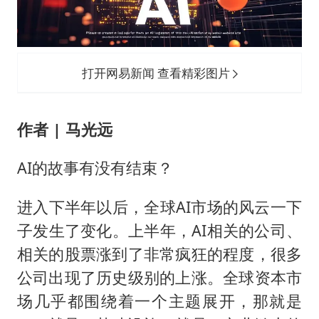
全民健身事业高质量发展
台当局重金为“台独”织“皇帝新衣”
几元成本的AI广告导致千万市值蒸发
打开网易新闻 查看精彩图片
老挝国会主席赛宋蓬逝世
白海豚将正面袭击贯穿浙江
作者 | 马光远
酒店回应车内过夜被收150元
AI的故事有没有结束？
乐享全民健身 共筑健康中国
进入下半年以后，全球AI市场的风云一下
子发生了变化。上半年，AI相关的公司、
相关的股票涨到了非常疯狂的程度，很多
公司出现了历史级别的上涨。全球资本市
场几乎都围绕着一个主题展开，那就是