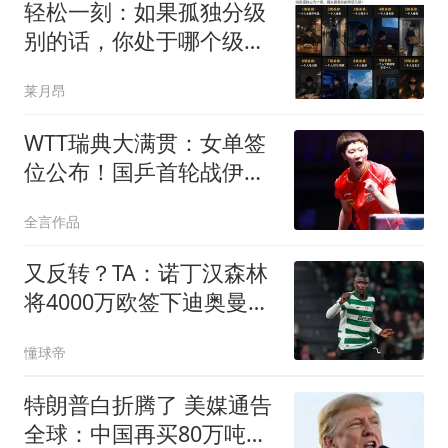
轻松一刻：如果孤独分级
别的话，你处于哪个级
别？
莱月昂
WTT瑞典大满贯：女单签
位公布！国乒首轮战伊藤
美诚，王曼昱等人对手出
全言作品
炉
又反转？TA：诺丁汉森林
将4000万欧签下迪奥曼
德，合同5年
懂球帝
特朗普白折腾了 美媒通告
全球：中国再买80万吨大