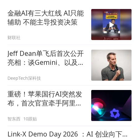
金融AI有三大红线 AI只能
辅助 不能主导投资决策
财联社
Jeff Dean单飞后首次公开
亮相：谈Gemini、以及什
么技术值得赌五年
DeepTech深科技
重磅！苹果国行AI突然发
布，首次官宣牵手阿里，
Mac用上千问了
智东西
10跟贴
Link-X Demo Day 2026 ：AI 创业向下扎根、向外延伸、向内深入