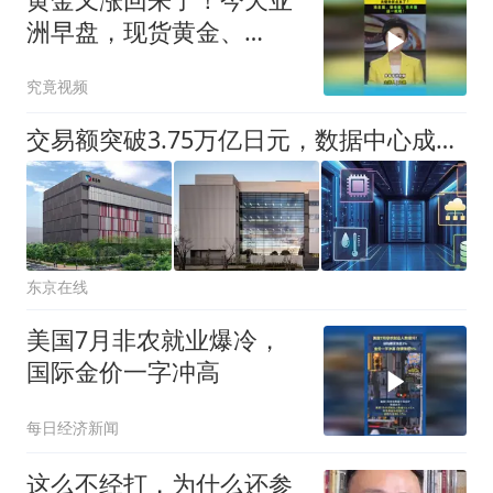
能回测? | 量化
洲早盘，现货黄金、
COMEX黄金盘中双双突破
究竟视频
4300美元！
交易额突破3.75万亿日元，数据中心成为日本地产新增长引擎
东京在线
美国7月非农就业爆冷，
国际金价一字冲高
每日经济新闻
这么不经打，为什么还参