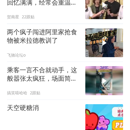
回忆满满，经常会重温的
经典刑侦剧
贺南星
22跟贴
两个疯子闯进阿里家抢食
物被米拉德教训了
飞驰论坛o
乘客一言不合就动手，这
般嚣张太疯狂，场面简直
让人惊掉下巴
搞笑嘻哈哈
2跟贴
天空硬糖消