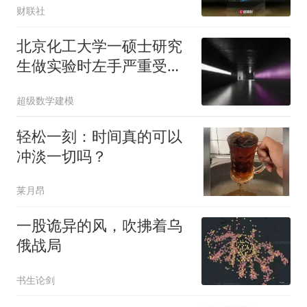
财联社
北京化工大学一硕士研究
生做实验时左手严重受
伤，三根手指预计难以保
超级数学建模
留，校方回应
轻松一刻：时间真的可以
冲淡一切吗？
莱月昂
一股诡异的风，吹拂着乌
俄战局
书生论剑