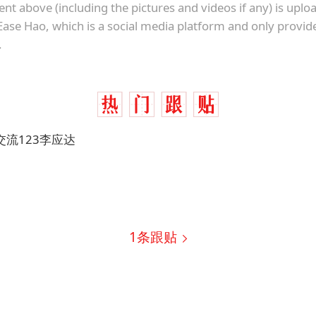
国防部：中国军队坚决反制任何闹海挑衅图谋
ent above (including the pictures and videos if any) is upl
Ease Hao, which is a social media platform and only provid
女儿为争财产堵门阻挠父亲出殡
.
今日立秋你咬秋了吗
欧阳娜娜窦靖童好搭
“今天得有40℃了吧 为啥还不预警”
立秋养生千万避开六大误区
交流123李应达
河南：推进人事招录等领域问题整治
夯实基础开新局
1
条跟贴