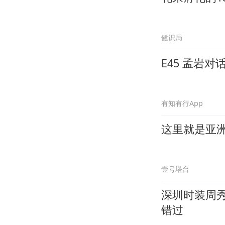
健识局
E45 孟岩
有知有行App
这里就是亚
壹号塔台
深圳时装周
错过