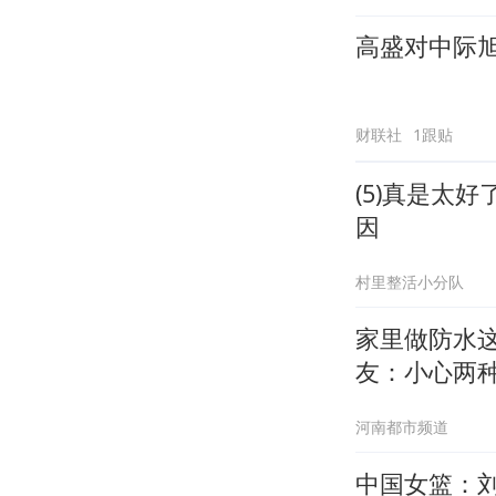
高盛对中际旭
财联社
1跟贴
(5)真是太
因
村里整活小分队
家里做防水
友：小心两
河南都市频道
中国女篮：刘