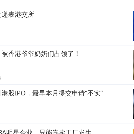
度递表港交所
！被香港爷爷奶奶们占领了！
贴
港股IPO，最早本月提交申请“不实”
8A明星企业，只能靠卖工厂求生