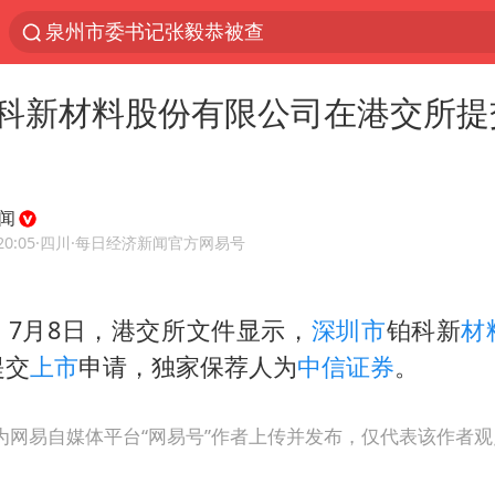
泉州市委书记张毅恭被查
“电影+”如何激发千亿级消费新活力？
科新材料股份有限公司在港交所提
国乒男单横滨冠军赛全军覆没
U17国足三连胜晋级明日之星半决赛
东航：国内客票提前14天免费退改
闻
日本试射“战斧”导弹，国防部回应
20:05
·四川
·每日经济新闻官方网易号
四川宜宾市高县4.9级地震致1人死亡
，7月8日，港交所文件显示，
深圳市
铂科新
材
台风白海豚中心风力增强
提交
上市
申请，独家保荐人为
中信证券
。
百花奖开幕式
“新疆阿勒泰八月能滑雪”不实
为网易自媒体平台“网易号”作者上传并发布，仅代表该作者
我国外贸延续良好增长态势