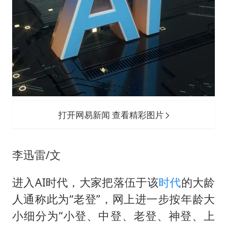
女子利用漏洞0元薅走3000多件家电
金饰克价大幅跳涨
关之琳否认与27岁模特的恋情
多地要求领导干部带头休假
对话重庆地铁吐血女孩
奋进开新局 实干挑大梁
打开网易新闻 查看精彩图片
李迅雷/文
进入AI时代，大家把落伍于该
时代
的大龄
人通称此为“老登”，网上进一步按年龄大
小细分为“小登、中登、老登、神登、上