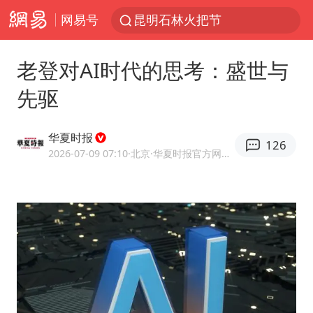
网易号
昆明石林火把节
我国编制完成新版全月地质图
老登对AI时代的思考：盛世与
宇树科技发行价格150.80元/股
先驱
江钨装备：无注入矿山资产安排
台风白海豚即将进入48小时警戒线
华夏时报
126
官方回应献血屋不让市民入内躲雨
2026-07-09 07:10
·北京
·华夏时报官方网易号
郑国霖回应去景区上班被保安拦下
80后女柜员逆袭成4200亿银行副行长
感觉全东北都在等7号
中央气象台发布台风黄色预警
扎哈罗娃批广岛市长不提美国原子弹