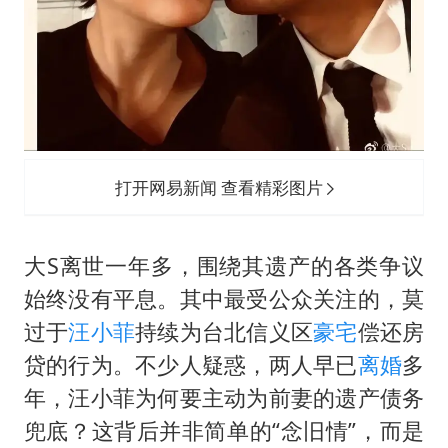
打开网易新闻 查看精彩图片
大S离世一年多，围绕其遗产的各类争议
始终没有平息。其中最受公众关注的，莫
过于
汪小菲
持续为台北信义区
豪宅
偿还房
贷的行为。不少人疑惑，两人早已
离婚
多
年，汪小菲为何要主动为前妻的遗产债务
兜底？这背后并非简单的“念旧情”，而是