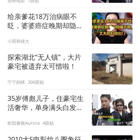
墨林电影
1跟贴
给亲爹花18万治病眼不
眨，婆婆癌症晚期却隐瞒
不救，丈夫怒提离婚
小雨和雄大
探索湖北“无人镇”，大片
豪宅被遗弃太可惜啦！
宁宁妈咪
306跟贴
35岁傅彪儿子，住豪宅生
活奢华，单身满头白发，
走上了“不归路
欧阳春晓Aurora
4跟贴
2010大S电影纹八圈象征