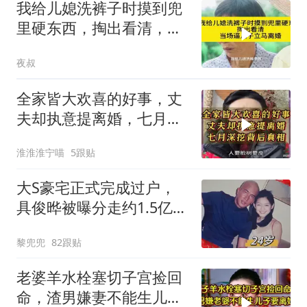
我给儿媳洗裤子时摸到兜
里硬东西，掏出看清，当
场逼儿子立马离婚
夜叔
全家皆大欢喜的好事，丈
夫却执意提离婚，七月深
挖背后真相
淮淮淮宁喵
5跟贴
大S豪宅正式完成过户，
具俊晔被曝分走约1.5亿，
S妈无份，网友：汪小菲
黎兜兜
82跟贴
还了多年房贷居然成了外
人？
老婆羊水栓塞切子宫捡回
命，渣男嫌妻不能生儿子