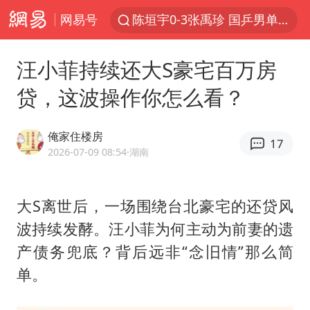
网易号
陈垣宇0-3张禹珍 国乒男单全军覆没
秋天的第一杯奶茶到底有多火
汪小菲持续还大S豪宅百万房
中巨芯：上半年归母净利润1405.77万元
贷，这波操作你怎么看？
四川宜宾高县4.9级地震致1死
东航：国内客票提前14天免费退改
俺家住楼房
17
美股存储板块集体大跌
2026-07-09 08:54
·湖南
日本试射“战斧”导弹，国防部回应
大S离世后，一场围绕台北豪宅的还贷风
广东雷州通报特教老师招聘违规事件
波持续发酵。汪小菲为何主动为前妻的遗
百花奖开幕式
产债务兜底？背后远非“念旧情”那么简
胡彦斌韩磊 谁帮谁
单。
我国外贸延续良好增长态势