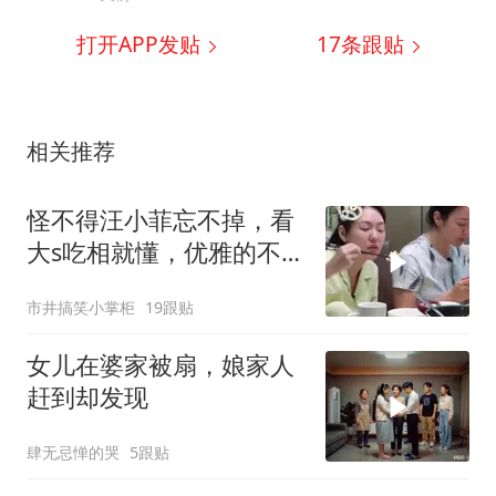
打开APP发贴
17
条跟贴
相关推荐
怪不得汪小菲忘不掉，看
大s吃相就懂，优雅的不是
一点
市井搞笑小掌柜
19跟贴
女儿在婆家被扇，娘家人
赶到却发现
肆无忌惮的哭
5跟贴