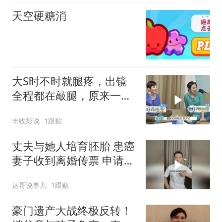
天空硬糖消
大S时不时就腿疼，出镜
全程都在敲腿，原来一切
早有预兆
丰收影说
1跟贴
丈夫与她人培育胚胎 患癌
妻子收到离婚传票 申请销
毁婚外胚胎遭拒
达哥说事儿
1跟贴
豪门遗产大战终极反转！