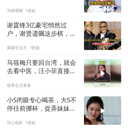
要离婚，麦姐怒怼
冰碴嘎嘣
1跟贴
谢霆锋3亿豪宅悄然过
户，谢贤遗嘱这步棋，才
是真正的高明布局
露露生活天
7跟贴
马筱梅只要回台湾，就会
去看中医，汪小菲直接听
懵了！
萌界生活看看
小S闭眼专心喝茶，大S不
停往前挪杯，捉弄妹妹手
段高
话心电影
1跟贴