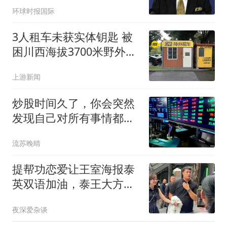
环球时报国际
3人租车未获实体钥匙 被
困川西海拔3700米野外10
余小时
上游新闻
炒股时间久了，你会突然
发现自己对所有事情都失
去了兴趣
流苏晚晴
提帮功恋爱让王室海报泰
英双语加油，泰王大方默
许，但结婚不现实
夜深爱杂谈