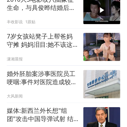
生命，与具俊晔结婚后，
仅三圈便离世
丰收影说
1跟贴
7岁女孩站凳子上帮爸妈
守摊 妈妈泪目:她不该这
么懂事
潇湘晨报
婚外胚胎案涉事医院员工
哽咽:事件对医院造成较大
冲击
大风新闻
媒体:新西兰外长想"组
团"攻击中国导弹试射 结
果被打脸