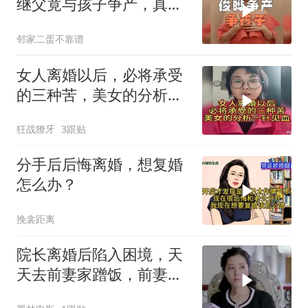
继父竟与孩子争产，真相
太炸裂！
邻家二蛋不靠谱
女人离婚以后，必将承受
的三种苦，美女的分析一
针见血！
狂战獠牙
3跟贴
分手后后悔离婚，想复婚
怎么办？
挽衾距离
院长离婚后陷入困境，天
天去前妻家蹭饭，前妻反
应超逗趣