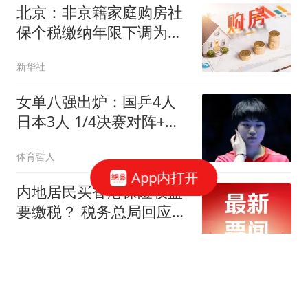
北京：非京籍家庭购房社
保个税缴纳年限下调为一
年
新华社
女单八强出炉：国乒4人
日本3人 1/4决赛对阵+分
析
体育哲人
App内打开
内地居民买香港保险收益
要缴税？ 税务总局回应：
并非新政，更不是专门针
每日经济新闻
对香港保险市场，无需过
度解读
因严重违纪违法，李云泽
被罢免全国人大代表