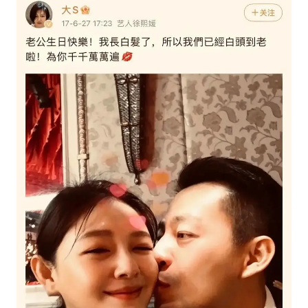
国防部：中国军队坚决反制任何闹海挑衅图谋
“新疆阿勒泰八月能滑雪”不实
女儿为争财产堵门阻挠父亲出殡
U17国足点球大战淘汰河床晋级决赛
夯实基础开新局