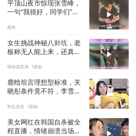
平顶山夜市惊现张雪峰，
一句“我很好，同学们”，
全网破防！
稚终
女生挑战神秘八卦坑，老
板称无人能上来，还真有
人不信邪
嘻哈搞笑局
1跟贴
鹿晗坦言理想型标准，关
晓彤条件竟不符，李雪琴
吃瓜太真实
料定历史
1跟贴
美女网红在韩国自杀被全
程直播，情绪崩溃当场轻