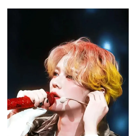
云南一男子胃中取出180颗铁钉
以军士兵把枪口对准中国记者
景区回应“麦积山石窟看完需2000元”
曹颖儿子首次演长剧
全球最大级别运输船通过长江大桥
奋力开创中国式现代化建设新局面