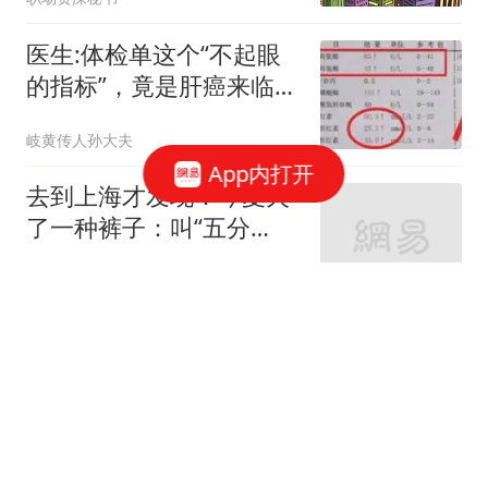
医生:体检单这个“不起眼
的指标”，竟是肝癌来临
的“预警信号”
岐黄传人孙大夫
App内打开
去到上海才发现：今夏火
了一种裤子：叫“五分
裤”，上身洋气显高
时尚穿搭生活馆
年赚68亿的啤酒巨头跌落
神坛，曾经的高端王者，
正在被年轻人抛弃
青眼财经
蒙塔·埃利斯：我取代库