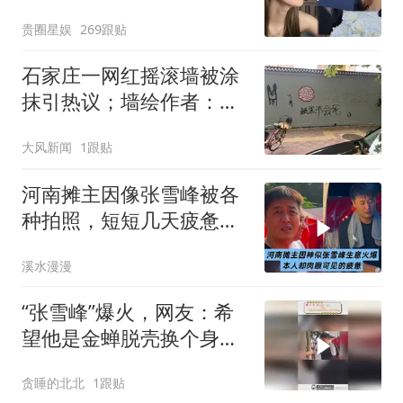
生
贵圈星娱
269跟贴
石家庄一网红摇滚墙被涂
抹引热议；墙绘作者：会
在其他地方还原；辖区街
大风新闻
1跟贴
办：建设方要做广告宣传
河南摊主因像张雪峰被各
种拍照，短短几天疲惫不
少
溪水漫漫
“张雪峰”爆火，网友：希
望他是金蝉脱壳换个身份
活着
贪睡的北北
1跟贴