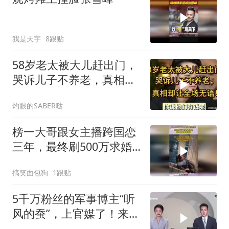
我是天宇
8跟贴
58岁老太被大儿赶出门，
哭诉儿子不养老，真相却
让全场无语！
灼眼的SABER哒
榜一大哥跟女主播跨国恋
三年，最终刷500万求婚
成功，两人见面相拥而
搞笑面包狗
1跟贴
泣！
5千万粉丝的军事博主“听
风的蚕”，上官媒了！来听
听对他的报