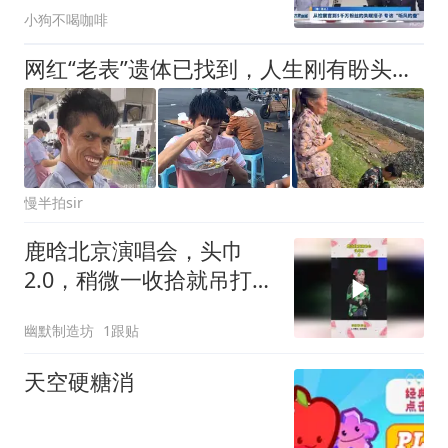
小狗不喝咖啡
网红“老表”遗体已找到，人生刚有盼头就遭遇意外，他真的是太苦了
慢半拍sir
鹿晗北京演唱会，头巾
2.0，稍微一收拾就吊打内
娱男星
幽默制造坊
1跟贴
天空硬糖消