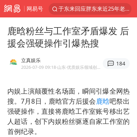
网易号
于东来回应胖东来近25年老店年底关闭
《披荆斩棘2026》阵容官宣
鹿晗粉丝与工作室矛盾爆发 后
白海豚北上或致京津冀暴雨
援会强硬操作引爆热搜
国足U17与阿森纳决赛取消 并列冠军
香港刷新1884年以来最高气温纪录
立真娱乐
184
新疆一婚礼线上邀请引热议
2026-07-09 09:18
·山东
·优质娱乐领域创作者
美将每月供乌爱国者拦截导弹
内娱上演颠覆性名场面，瞬间引爆全网热
《龙餐馆》 冲奖
搜。7月8日，鹿晗官方后援会
鹿晗
吧祭出
构建更高水平的全民健身公共服务体系
强硬操作，直接将鹿晗工作室账号移出艺
上门女婿出轨女邻居多年被判重婚罪
人超话，创下内娱粉丝驱逐自家工作室的
世界第1特鲁姆普斯诺克中国赛一轮游
首例纪录。