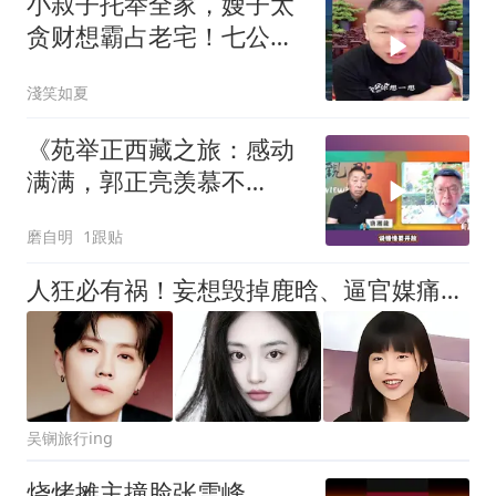
小叔子托举全家，嫂子太
贪财想霸占老宅！七公直
言太没良心
淺笑如夏
《苑举正西藏之旅：感动
满满，郭正亮羡慕不
已！》
磨自明
1跟贴
人狂必有祸！妄想毁掉鹿晗、逼官媒痛批，百万咖网红终为荒唐买单
吴锎旅行ing
烧烤摊主撞脸张雪峰