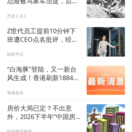
总险被马家军活捉，后缺
席我国首次大授衔
历史人文2
Z世代员工提前10分钟下
班遭CEO点名批评，经理
消失1小时却无人过问
硅屿手记
“白海豚”登陆，又一新台
风生成！香港刷新1884年
来最热纪录
珠海发布
房价大局已定？不出意
外，2026下半年“中国房
价”将迎来3大变化
职场资深秘书