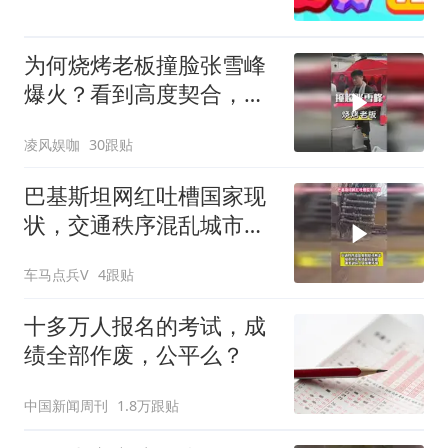
为何烧烤老板撞脸张雪峰
爆火？看到高度契合，才
懂宛宛类卿杀伤力
凌风娱咖
30跟贴
巴基斯坦网红吐槽国家现
状，交通秩序混乱城市电
线乱搭乱建
车马点兵V
4跟贴
十多万人报名的考试，成
绩全部作废，公平么？
中国新闻周刊
1.8万跟贴