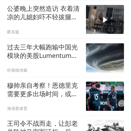
公婆晚上突然造访 衣着清
凉的儿媳妇吓不轻拔腿就
跑
匿名版
过去三年大幅跑输中国光
模块的美股Lumentum和
Coherent，近期为何开始
价值线传媒
大逆袭？
穆帅亲自考察！恩德里克
需要更多出场时间，或租
借加盟罗马！
海浪星体育
王司令不战而走，让彭老