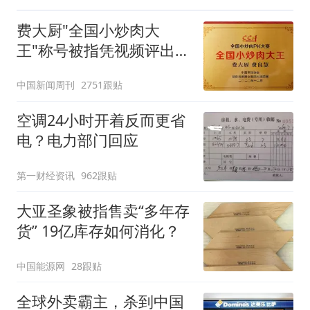
费大厨"全国小炒肉大
王"称号被指凭视频评出
官方回应
中国新闻周刊
2751跟贴
空调24小时开着反而更省
电？电力部门回应
第一财经资讯
962跟贴
大亚圣象被指售卖“多年存
货” 19亿库存如何消化？
中国能源网
28跟贴
全球外卖霸主，杀到中国