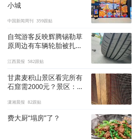
小城
中国新闻周刊
359跟贴
自驾游客反映辉腾锡勒草
原周边有车辆轮胎被扎，
修理店铺换胎价格高达千
江西晨报
582跟贴
元，官方发布情况通报
甘肃麦积山景区看完所有
石窟需2000元？景区：部
分石窟受特别保护，游客
潇湘晨报
82跟贴
可按需买
费大厨“塌房”了？