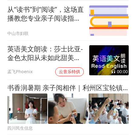
从“读书”到“阅读”，这场直
播教您专业亲子阅读指导
方法
中山市妇联
英语美文朗读：莎士比亚-
金色太阳从未如此甜美吻
过
00:00
孟飞Phoenix
云音乐特供
书香润暑期 亲子阅相伴｜利州区宝轮镇暑期亲子阅读主题活动暖心开启
四川民生信息