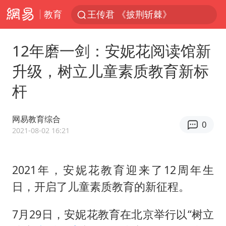
教育
王传君 《披荆斩棘》
上海：5号线16号线浦江线全线停运
12年磨一剑：安妮花阅读馆新
白海豚预计将在浙江苍南到三门一带登陆
升级，树立儿童素质教育新标
今日15时起福州地铁高架区段停运
杆
国足U17与阿森纳决赛取消 并列冠军
王艺迪2-4不敌张本美和止步4强
网易教育综合
0
上门女婿出轨女邻居多年被判重婚罪
2021-08-02 16:21
2025年小学教师减少13.19万
王艺迪无缘横滨赛决赛
2021年，安妮花教育迎来了12周年生
日，开启了儿童素质教育的新征程。
泰国：高度重视中国游客旅游体验
上海大部迎大暴雨
7月29日，安妮花教育在北京举行以“树立