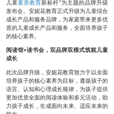
《龙餐馆》 冲奖
儿童
素质教育
新标杆”为主题的品牌升级
蒯曼挺进WTT横滨冠军赛女单四强
发布会。安妮花教育正式升级为儿童综合
成长产品和服务品牌，为家庭带来更多优
以军士兵把枪口对准中国记者
质的儿童成长产品和服务，全面培养孩子
笔试第一被劝弃考涉事副校长被撤职
的核心素养。
白海豚5次眼壁置换
构建更高水平的全民健身公共服务体系
阅读馆+读书会，双品牌双模式筑就儿童
成长
此次品牌升级，安妮花教育致力于以全面
培养孩子的核心素养为目标，遵循孩子的
语言、认知和心理成长规律，为孩子提供
更加优质全面的阅读体验和多元活动，助
力孩子成长，生成面向未来、适应未来的