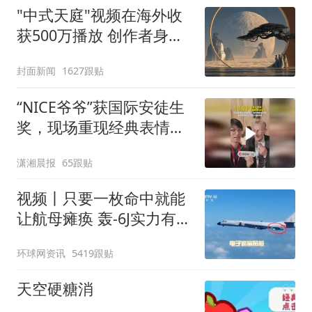
"中式天庭"视频在海外收
获500万播放 创作者身份
披露
封面新闻
1627跟贴
“NICE爷爷”获国际安徒生
奖，现场重现经典表情
包，向中国粉丝问好
潇湘晨报
65跟贴
视频丨只要一枚命中就能
让航母瘫痪 轰-6J实力有多
强？
环球网资讯
5419跟贴
天空硬糖消