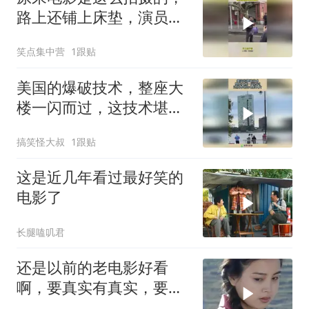
路上还铺上床垫，演员们
真是娇生惯养
笑点集中营
1跟贴
美国的爆破技术，整座大
楼一闪而过，这技术堪比
电影大片！
搞笑怪大叔
1跟贴
这是近几年看过最好笑的
电影了
长腿嗑叽君
还是以前的老电影好看
啊，要真实有真实，要深
度有深度