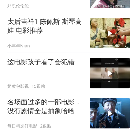
郑凯伦伦伦
太后吉祥1 陈佩斯 斯琴高
娃 电影推荐
小年年Nian
这电影孩子看了会犯错
奶黄包影视
15跟贴
名场面过多的一部电影，
没有剧情全是抽象哈哈
每日精选好电影
2跟贴