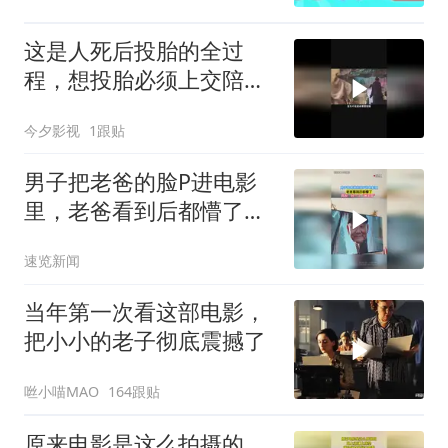
这是人死后投胎的全过
程，想投胎必须上交陪葬
品没有的就惨了
今夕影视
1跟贴
男子把老爸的脸P进电影
里，老爸看到后都懵了，
网友：好一个“爸王龙”
速览新闻
当年第一次看这部电影，
把小小的老子彻底震撼了
咝小喵MAO
164跟贴
原来电影是这么拍摄的，