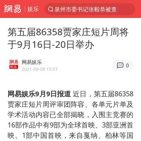
娱乐
泉州市委书记张毅恭被查
“电影+”如何激发千亿级消费新活力？
第五届86358贾家庄短片周将
全球首个长时储能一体化产业园量产
于9月16日-20日举办
台风白海豚加强
中国女篮70-67险胜尼日利亚女篮
网易娱乐
0
四川宜宾高县4.9级地震致1死
2021-09-09 15:57
名创优品回应女子吐槽内裤质量差
网易娱乐9月9日报道
近日，第五届86358
出口禁令驱动有色板块大涨
贾家庄短片周评审团阵容、各单元片单及
秋天的第一杯奶茶到底有多火
学术活动内容已全部揭晓，入围主竞赛的
国防部：中国军队坚决反制任何闹海挑衅图谋
16部作品中有9部为全球首映、3部亚洲首
U17国足点球大战淘汰河床晋级决赛
映、1部中国首映，来自戛纳、柏林等国