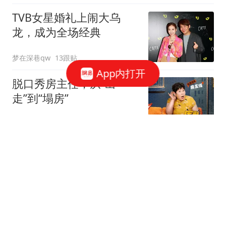
TVB女星婚礼上闹大乌
龙，成为全场经典
梦在深巷qw
13跟贴
App内打开
脱口秀房主任，从“出
走”到“塌房”
围剿白日梦
2跟贴
郑国霖在景区当NPC，40
度高温下穿20斤龙袍
追影客栈
3跟贴
65岁欧阳震华庆生，TVB