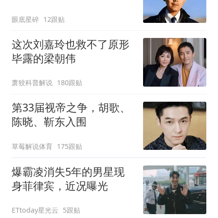
眼底星碎
12跟贴
这次刘嘉玲也救不了原形
毕露的梁朝伟
萧狡科普解说
180跟贴
第33届视帝之争，胡歌、
陈晓、靳东入围
草莓解说体育
175跟贴
爆霸凌消失5年的男星现
身菲律宾，近况曝光
ETtoday星光云
5跟贴