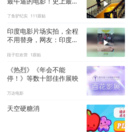
最牛逼的电影！史上最高
智商的天才律师！
了鱼驴纪实
111跟贴
印度电影片场实拍，全程
不用替身，网友：印度不
大创造神话！
段子狂欢营
1跟贴
《热烈》《年会不能
停！》等数十部佳作展映
万达电影
天空硬糖消