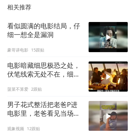
相关推荐
看似圆满的电影结局，仔
细一想全是漏洞
豪哥讲电影
15跟贴
电影暗藏细思极恐之处，
伏笔线索无处不在，细节
让人后背发凉
菠菜不算爱
2跟贴
男子花式整活把老爸P进
电影里，老爸看见当场愣
住，满脸不可置信
观象视频
12跟贴