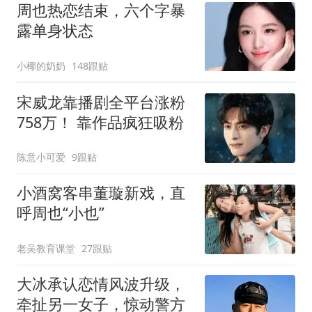
周也热恋结束，六个字暴
露单身状态
小椰的奶奶
148跟贴
宋威龙靠播剧全平台涨粉
758万！ 靠作品疯狂吸粉
陈意小可爱
9跟贴
小酒窝客串董璇新戏，直
呼周也“小也”
老吴教育课堂
27跟贴
大冰承认恋情风波升级，
牵扯另一女子，惊动警方