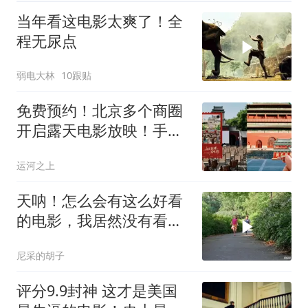
当年看这电影太爽了！全
程无尿点
弱电大林
10跟贴
免费预约！北京多个商圈
开启露天电影放映！手慢
无——
运河之上
天呐！怎么会有这么好看
的电影，我居然没有看
过，可恶可恶
尼采的胡子
评分9.9封神 这才是美国