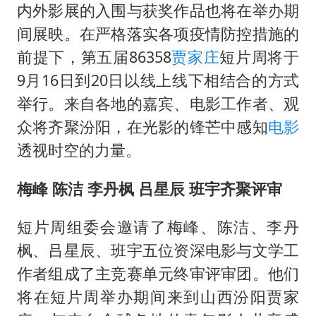
美股存储板块集体大跌
内外影展的入围与获奖作品也将在举办期
国乒男单横滨冠军赛全军覆没
间展映。在严格落实各项疫情防控措施的
38岁演员求职万岁山NPC成功
前提下，第五届86358
贾家庄
短片周将于
9月16日到20日以线上线下相结合的方式
胡彦斌获《歌手2026》歌王
举行。来自各地的嘉宾、电影工作者、观
日本试射“战斧”导弹，国防部回应
众将齐聚汾阳，在光影的锋芒中感知
电影
胡彦斌韩磊 谁帮谁
透视时空的力量。
“今天得有40℃了吧 为啥还不预警”
梅峰 陈洁 李丹枫 吕星辰 班宇齐聚评审
夯实基础开新局
短片周组委会邀请了梅峰、陈洁、李丹
枫、吕星辰、班宇五位资深电影与文学工
作者组成了主竞赛单元终审评审团。他们
将在短片周举办期间来到山西汾阳贾家