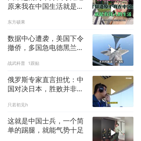
原来我在中国生活就是有
钱人的生活
东方硕果
数据中心遭袭，美国下令
撤侨，多国急电德黑兰，
中方判断全应验
战武科普
1跟贴
俄罗斯专家直言担忧：中
国对决日本，胜败并非唯
一忧虑
只若初见h
这就是中国士兵，一个简
单的踢腿，就能气势十足