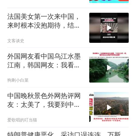
法国美女第一次来中国，
来时根本没抱期待，结果
直接泪洒张家界1
文客谈史
外国网友看中国乌江水墨
江南，韩国网友：我看见
了中国落后的一面
狗剩小白菜
中国晚秋景色外网热评网
友：太美了，我要到中国
留学！
爱歌唱的叮当猫
特朗普健康恶化，采访口误连连，万斯接班？