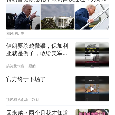
和风聊历史
伊朗要杀鸡儆猴，保加利
亚就是例子，敢给美军加
油等着挨打！
搞笑受气猫
3跟贴
官方终于下场了
顶峰相见剧场
1跟贴
回来越南两个月我才知道