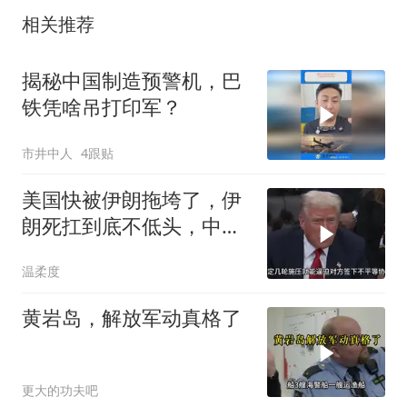
相关推荐
揭秘中国制造预警机，巴
铁凭啥吊打印军？
市井中人
4跟贴
美国快被伊朗拖垮了，伊
朗死扛到底不低头，中国
反而迎来新机遇？
温柔度
黄岩岛，解放军动真格了
更大的功夫吧