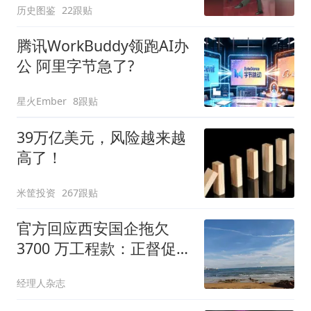
历史图鉴
22跟贴
腾讯WorkBuddy领跑AI办
公 阿里字节急了?
星火Ember
8跟贴
39万亿美元，风险越来越
高了！
米筐投资
267跟贴
官方回应西安国企拖欠
3700 万工程款：正督促整
改
经理人杂志