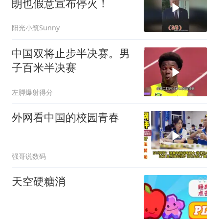
朗也假意宣布停火！
阳光小筑Sunny
中国双将止步半决赛。男
子百米半决赛
左脚爆射得分
外网看中国的校园青春
强哥说数码
天空硬糖消