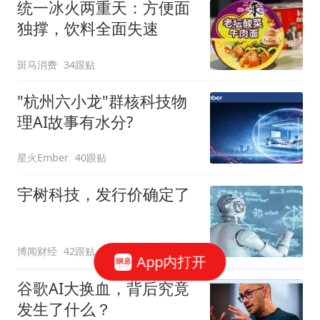
统一冰火两重天：方便面
独撑，饮料全面失速
斑马消费
34跟贴
"杭州六小龙"群核科技物
理AI故事有水分?
星火Ember
40跟贴
宇树科技，发行价确定了
博闻财经
42跟贴
App内打开
谷歌AI大换血，背后究竟
发生了什么？