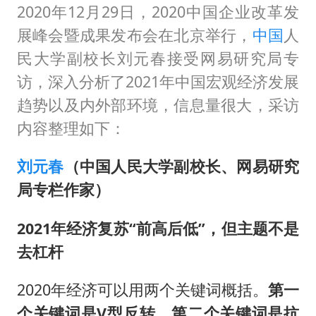
立秋的仪式感
2020年12月29日，2020中国企业改革发
朱雨玲晋级WTT横滨冠军赛女单八强
展峰会暨成果发布会在北京举行，
中国
人
“中国蔬菜之乡”最高温达41.8℃
民大学副校长刘元春接受网易研究局专
访，深入分析了2021年中国宏观经济发展
东方之约 相约未来
趋势以及内外部环境，信息量很大，采访
内容整理如下：
刘元春
（中国人民大学副校长、网易研究
局专栏作家）
2021年经济复苏“前高后低”，但主题不是
去杠杆
2020年经济可以用两个关键词概括。
第一
个关键词是V型反转，第二个关键词是抗