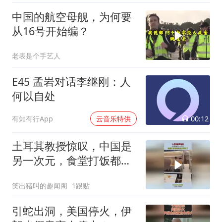
中国的航空母舰，为何要
从16号开始编？
老表是个手艺人
E45 孟岩对话李继刚：人
何以自处
00:12
有知有行App
云音乐特供
土耳其教授惊叹，中国是
另一次元，食堂打饭都高
科技开眼界了！
笑出猪叫的趣闻阁
1跟贴
引蛇出洞，美国停火，伊