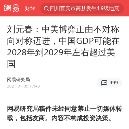
财经
四川宜宾市高县发生4.9级地震
王力宏演唱会黄牛带观众藏匿被查获
刘元春：中美博弈正由不对称
泰国校园枪击案死亡人数升至7人
向对称迈进，中国GDP可能在
佛山通报笔试前13被淘汰后5名进体检
2028年到2029年左右超过美
陕西省委书记赶赴柞水县杏坪镇
国
女孩摆摊卖菌子时收到北大通知书
公司“上四休三”但要降薪1000元
网易研究局
999
改名后的“青海拉面”店
2021-01-05 17:40
广岛核爆81周年央视播《奥本海默》
台风灿鸿未来对中国无影响
网易研究局稿件未经同意禁止一切媒体转
载，包括友商。内容不构成投资决策。
河南某医院2.33亿工程串标案细节披露