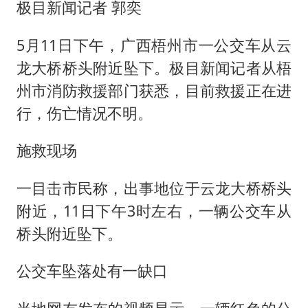
白海豚将正面袭击贯穿浙江
极目新闻记者 郭奕
酒店回应车内过夜被收150元
5月11日下午，广西梧州市一公交车从云
网传《披荆斩棘2026》名单
龙大桥桥头附近坠下。极目新闻记者从梧
牛津大学一纸声明甩不了锅
州市消防救援部门获悉，目前救援正在进
女主硬加吻戏短剧已下架
行，伤亡情况不明。
香港宏福苑火灾或由烟头引起
施救现场
浙江台州《告全体市民书》
人民的健康、体质、幸福一脉相承
一目击市民称，出事地位于云龙大桥桥头
附近，11日下午3时左右，一辆公交车从
桥头附近坠下。
公交车坠落处有一缺口