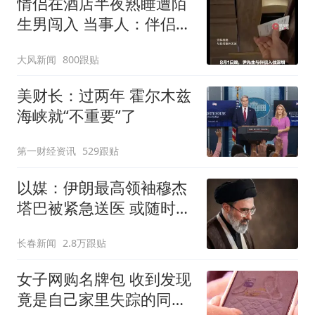
情侣在酒店半夜熟睡遭陌
生男闯入 当事人：伴侣被
看光
大风新闻
800跟贴
美财长：过两年 霍尔木兹
海峡就“不重要”了
第一财经资讯
529跟贴
以媒：伊朗最高领袖穆杰
塔巴被紧急送医 或随时会
死去
长春新闻
2.8万跟贴
女子网购名牌包 收到发现
竟是自己家里失踪的同一