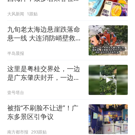
行途中排队上厕所！乘
大风新闻
1跟贴
客：机上100多人只有2个
厕所；客服回应：并非每
九旬老太海边悬崖跌落命
架飞机都会发放西梅汁
悬一线 大连消防峭壁救援
化险为夷
半岛晨报
这里是粤桂交界处，一边
是广东肇庆封开，一边是
广西梧州万秀区
壹号塔台
被指“不刷脸不让进”！广
东多景区引争议
南方都市报
293跟贴