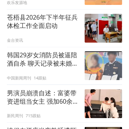
欢乐发源地
苍梧县2026年下半年征兵
体检工作全面启动
金台资讯
韩国29岁女消防员被逼陪
酒自杀 聊天记录被未婚夫
公开
中国新闻周刊
14跟贴
男演员崩溃自述：富婆带
资进组当女主 强加60余场
吻戏
新民周刊
715跟贴