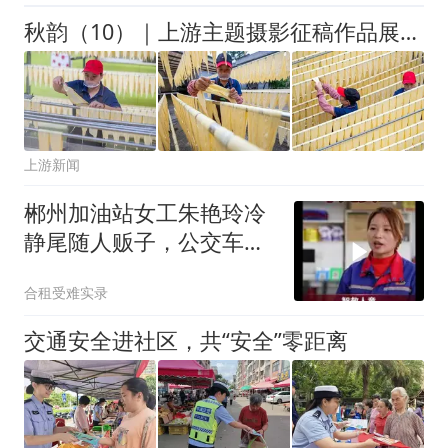
秋韵（10）｜上游主题摄影征稿作品展——何华文作品
上游新闻
郴州加油站女工朱艳玲冷
静尾随人贩子，公交车营
救失踪女童
合租受难实录
交通安全进社区，共“安全”零距离