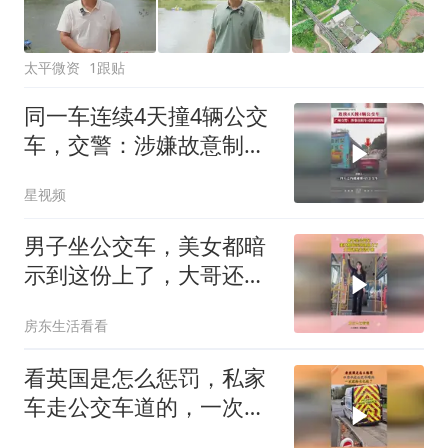
太平微资
1跟贴
同一车连续4天撞4辆公交
车，交警：涉嫌故意制造
交通事故实施诈骗
星视频
男子坐公交车，美女都暗
示到这份上了，大哥还是
无动于衷！
房东生活看看
看英国是怎么惩罚，私家
车走公交车道的，一次就
给长记性了