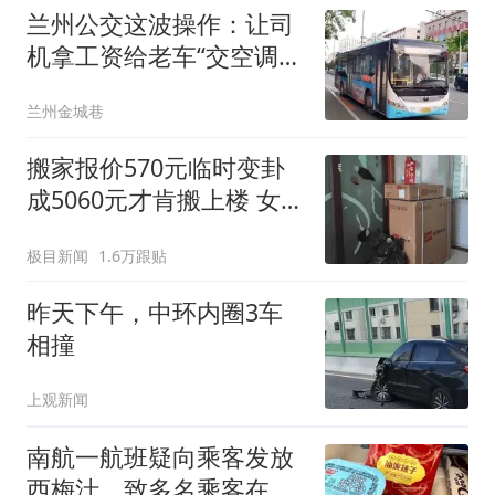
兰州公交这波操作：让司
机拿工资给老车“交空调
费”，乘客顺带蒸了个桑拿
兰州金城巷
搬家报价570元临时变卦
成5060元才肯搬上楼 女子
傻眼
极目新闻
1.6万跟贴
昨天下午，中环内圈3车
相撞
上观新闻
南航一航班疑向乘客发放
西梅汁，致多名乘客在飞