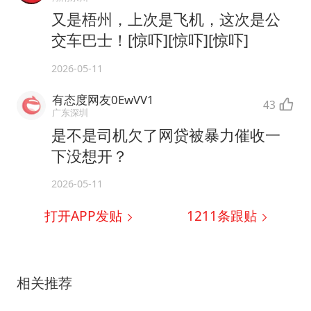
又是梧州，上次是飞机，这次是公
交车巴士！[惊吓][惊吓][惊吓]
2026-05-11
有态度网友0EwVV1
43
广东深圳
是不是司机欠了网贷被暴力催收一
下没想开？
2026-05-11
打开APP发贴
1211
条跟贴
相关推荐