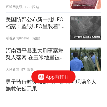
只包
环球网资讯
1222跟贴
美国防部公布新一批UFO
档案：坠毁UFO里装着"人
体"
看看新闻Knews
3跟贴
河南西平县重大刑事案嫌
疑人落网 在玉米地里被抓
获
大风新闻
971跟贴
App内打开
男子骑行时突然倒地心脏骤停 现场多人
施救依然无果
爆料视频