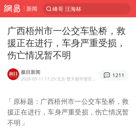
新闻
峰哥 汪海林
解锁各地夏日限定体验
广西梧州市一公交车坠桥，救
西湖突现狂风暴雨 游客瞬间被浇透
援正在进行，车身严重受损，
男童模仿奥特曼从高处跳下致骨折
伤亡情况暂不明
富婆带资进组给自己硬加60多场吻戏
河南重大刑事案嫌疑人落网
极目新闻
1211
黄金创今年来最大单周涨幅
2026-05-11 17:25
·北京
·楚天都市报官方网易号
名创优品一次性内裤 颜面尽失
原标题：广西梧州市一公交车坠桥，救
视频丨中国东方电气集团原党组副书记、董事宋致远被查
援正在进行，车身严重受损，伤亡情况暂
金饰克价一夜涨回1300元
不明
梁家辉：到内地拍戏不是北上是回归