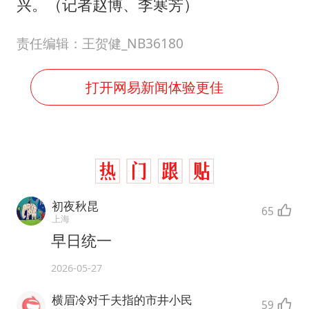
兴。（记者赵博、李寒芳）
责任编辑：王贺健_NB36180
打开网易新闻体验更佳
初夜秋昆
65
上海
早日统一
2026-05-27
横眉冷对千夫指的市井小民
59