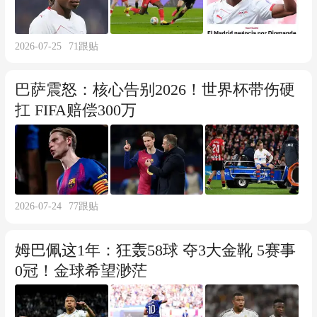
2026-07-25
71
跟贴
巴萨震怒：核心告别2026！世界杯带伤硬
扛 FIFA赔偿300万
2026-07-24
77
跟贴
姆巴佩这1年：狂轰58球 夺3大金靴 5赛事
0冠！金球希望渺茫