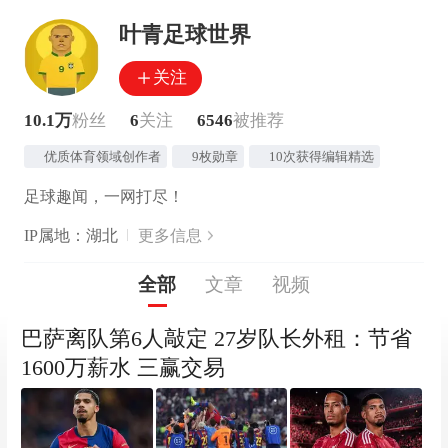
叶青足球世界
关注
10.1万
粉丝
6
关注
6546
被推荐
优质体育领域创作者
9枚勋章
10次获得编辑精选
足球趣闻，一网打尽！
IP属地：湖北
更多信息
全部
文章
视频
巴萨离队第6人敲定 27岁队长外租：节省
1600万薪水 三赢交易