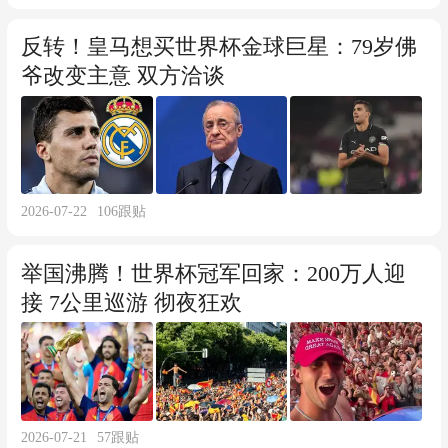
反转！皇马想买世界杯金球巨星：79岁佛
爷改变主意 双方洽谈
2026-07-22
106
跟贴
举国沸腾！世界杯冠军回家：200万人迎
接 7公里巡游 彻夜狂欢
2026-07-21
57
跟贴