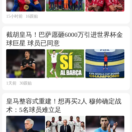
15小时前
16
跟贴
截胡皇马！巴萨愿砸6000万引进世界杯金
球巨星 球员已同意
1天前
30
跟贴
皇马整容式重建！想再买2人 穆帅确定战
术：5名球员难立足