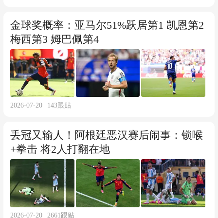
金球奖概率：亚马尔51%跃居第1 凯恩第2
梅西第3 姆巴佩第4
2026-07-20
143
跟贴
丢冠又输人！阿根廷恶汉赛后闹事：锁喉
+拳击 将2人打翻在地
2026-07-20
2661
跟贴