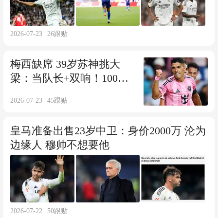
2026-07-23
26
跟贴
梅西缺席 39岁苏神挑大
梁：当队长+双响！100场
50球 队史第2
2026-07-23
45
跟贴
皇马准备出售23岁中卫：身价2000万 沦为
边缘人 穆帅不想要他
2026-07-22
50
跟贴