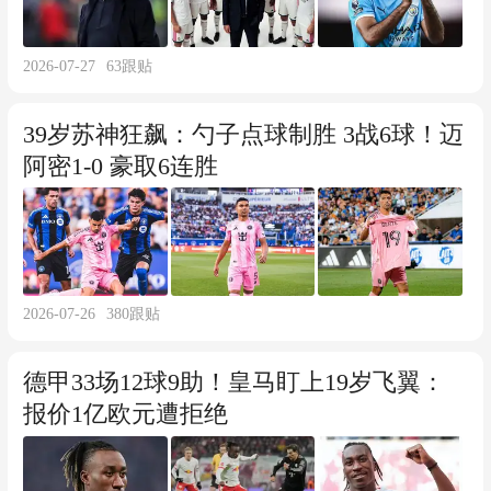
2026-07-27
63
跟贴
39岁苏神狂飙：勺子点球制胜 3战6球！迈
阿密1-0 豪取6连胜
2026-07-26
380
跟贴
德甲33场12球9助！皇马盯上19岁飞翼：
报价1亿欧元遭拒绝