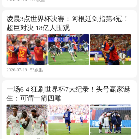
凌晨3点世界杯决赛：阿根廷剑指第4冠！
超巨对决 18亿人围观
2026-07-19
53
跟贴
一场6-4 狂刷世界杯7大纪录！头号赢家诞
生：可谓一箭四雕