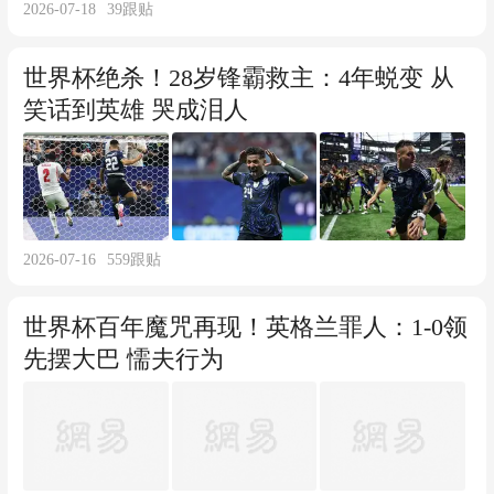
2026-07-18
39
跟贴
世界杯绝杀！28岁锋霸救主：4年蜕变 从
笑话到英雄 哭成泪人
2026-07-16
559
跟贴
世界杯百年魔咒再现！英格兰罪人：1-0领
先摆大巴 懦夫行为