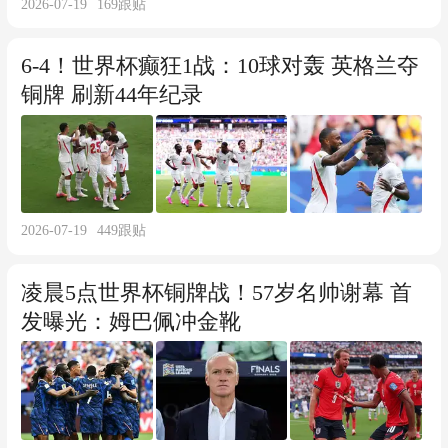
2026-07-19
169
跟贴
6-4！世界杯癫狂1战：10球对轰 英格兰夺
铜牌 刷新44年纪录
2026-07-19
449
跟贴
凌晨5点世界杯铜牌战！57岁名帅谢幕 首
发曝光：姆巴佩冲金靴