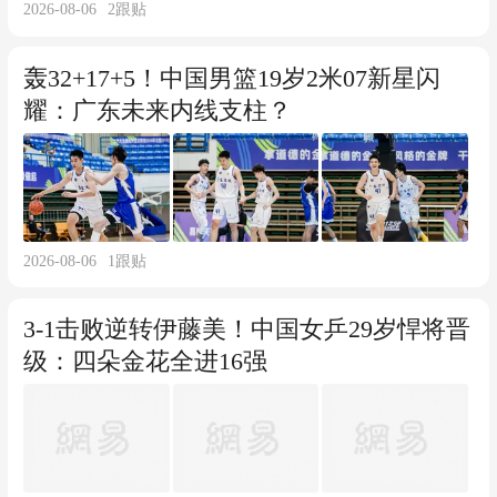
2026-08-06
2
跟贴
轰32+17+5！中国男篮19岁2米07新星闪
耀：广东未来内线支柱？
2026-08-06
1
跟贴
3-1击败逆转伊藤美！中国女乒29岁悍将晋
级：四朵金花全进16强