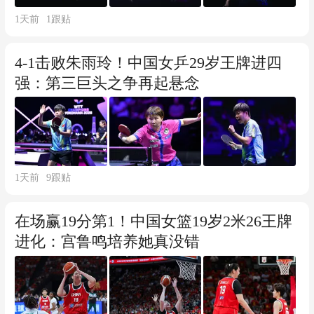
1天前
1
跟贴
4-1击败朱雨玲！中国女乒29岁王牌进四
强：第三巨头之争再起悬念
1天前
9
跟贴
在场赢19分第1！中国女篮19岁2米26王牌
进化：宫鲁鸣培养她真没错