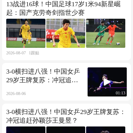
13战进16球！中国足球17岁1米94新星崛
起：国产克劳奇剑指世少赛
2026-08-07
1
跟贴
3-0横扫进八强！中国女乒
29岁王牌复苏：冲冠追赶
孙颖莎王曼昱？
01:13
2026-08-06
3-0横扫进八强！中国女乒29岁王牌复苏：
冲冠追赶孙颖莎王曼昱？