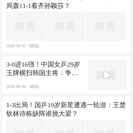
局轰11-1看齐孙颖莎？
2026-08-05
0
跟贴
3-0进16强！中国女乒29岁
王牌横扫韩国主将：争当
第三巨头？
01:10
2026-08-04
4
跟贴
1-3出局！国乒19岁新星遭遇一轮游：王楚
钦林诗栋缺阵谁挑大梁？