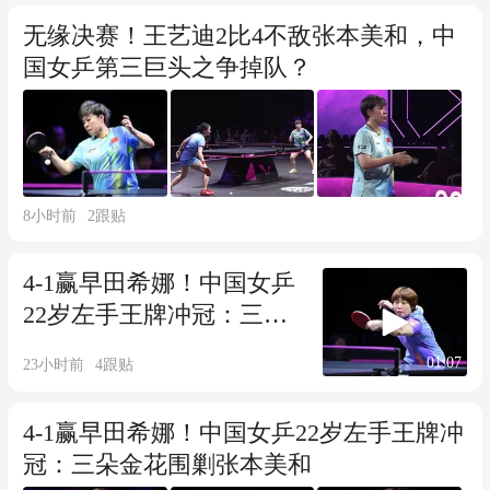
无缘决赛！王艺迪2比4不敌张本美和，中
国女乒第三巨头之争掉队？
8小时前
2
跟贴
4-1赢早田希娜！中国女乒
22岁左手王牌冲冠：三朵
金花围剿张本美和
01:07
23小时前
4
跟贴
4-1赢早田希娜！中国女乒22岁左手王牌冲
冠：三朵金花围剿张本美和