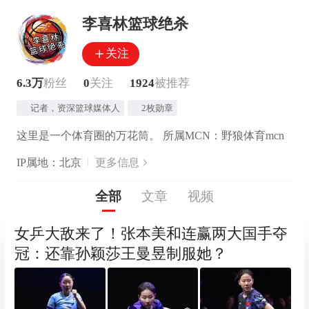
李喜林篮球绝杀
关注
6.3万
粉丝
0
关注
1924
被推荐
记者，资深篮球媒体人
2枚勋章
这里是一个体育圈的万花筒。 所属MCN：野狼体育mcn
IP属地：北京
更多信息
全部
文章
视频
女乒大敌来了！张本美和连赢两大国手夺
冠：还靠孙颖莎王曼昱制服她？