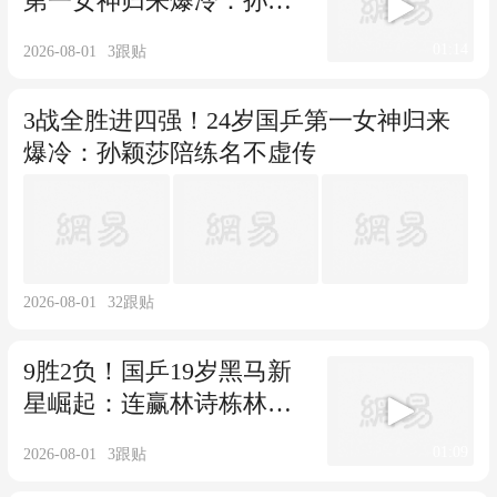
第一女神归来爆冷：孙颖
莎陪练名不虚传
01:14
2026-08-01
3
跟贴
3战全胜进四强！24岁国乒第一女神归来
爆冷：孙颖莎陪练名不虚传
2026-08-01
32
跟贴
9胜2负！国乒19岁黑马新
星崛起：连赢林诗栋林高
远，王楚钦也称赞
01:09
2026-08-01
3
跟贴