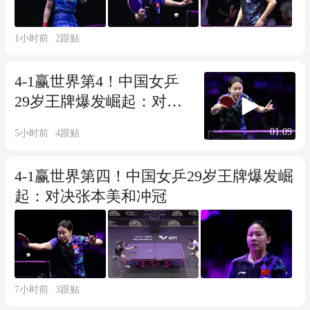
1小时前
2
跟贴
4-1赢世界第4！中国女乒
29岁王牌爆发崛起：对决
张本美和争冠
01:09
5小时前
4
跟贴
4-1赢世界第四！中国女乒29岁王牌爆发崛
起：对决张本美和冲冠
7小时前
3
跟贴