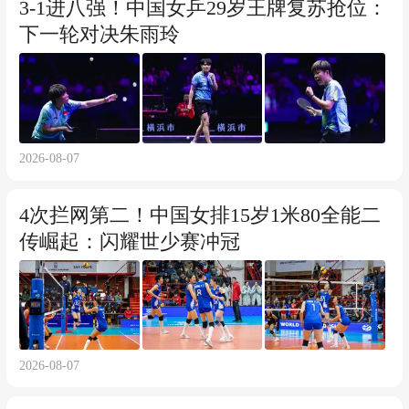
3-1进八强！中国女乒29岁王牌复苏抢位：
下一轮对决朱雨玲
2026-08-07
4次拦网第二！中国女排15岁1米80全能二
传崛起：闪耀世少赛冲冠
2026-08-07