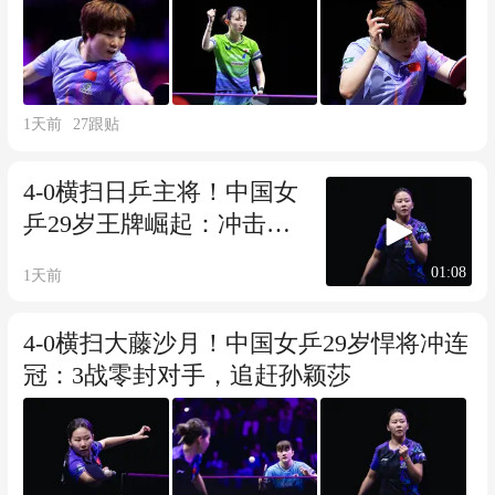
1天前
27
跟贴
4-0横扫日乒主将！中国女
乒29岁王牌崛起：冲击两
连冠追赶孙颖莎？
01:08
1天前
4-0横扫大藤沙月！中国女乒29岁悍将冲连
冠：3战零封对手，追赶孙颖莎