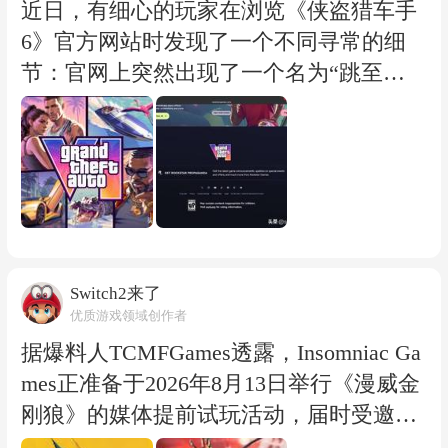
险游戏，玩家将扮演佣兵“克里夫”，在战
近日，有细心的玩家在浏览《侠盗猎车手
乱、饥荒和阴谋交织的世界中书写自己的
6》官方网站时发现了一个不同寻常的细
传奇。游戏以其华丽的战斗系统、宏大的
节：官网上突然出现了一个名为“跳至主
场景和极高的自由度而闻名。此次破解版
要内容”的按钮。
本容量约为81.4GB。 voices38在完成《红
然而，当该玩家试图刷新页面重新查看
色沙漠》破解之前，刚刚成功攻破了《阿
时，该按钮却瞬间消失不见。这一变动，
凡达：潘多拉边境》的Denuvo加密。作为
迅速在社区玩家群中引发了热烈讨论。 部
破解圈中最活跃的人物之一，他此前还将
分玩家猜测，这极有可能是R星(Rockstar
《索尼克：未知边境》《死亡空间 重制
Games)后台正在对《GTA6》官方网站的
版》《生化危机9：安魂曲》等多款Denuv
排版设计与页面架构进行暗中修改，甚至
Switch2来了
优质游戏领域创作者
o游戏送入资源站。目前，尚不清楚他的
可能是在为即将公布的全新游戏情报做准
下一个目标将是哪款游戏。
备。 不少粉丝更是大胆预测，这意味着游
据爆料人TCMFGames透露，Insomniac Ga
戏的新预告片或全新的实机画面可能即将
mes正准备于2026年8月13日举行《漫威金
来临。
刚狼》的媒体提前试玩活动，届时受邀媒
体将有机会体验游戏内容，并发布首批试