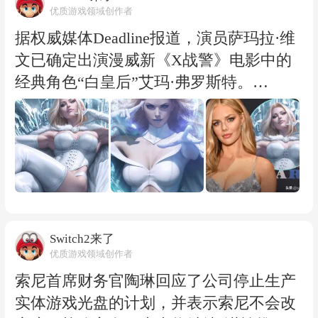
造不会被轻易遗忘的作品，而不是单纯迎
消息来源于他的内部线人，微软官方并未
优质游戏领域创作者
合市场需求。 目前，顽皮狗正在开发下一
对此消息进行证实。
据权威媒体Deadline报道，演员萨玛拉·维
款未公开的新项目。虽然官方尚未透露具
文已确定出演漫威新《X战警》电影中的
体信息，但从沃克的表态来看，团队未来
经典角色“白皇后”艾玛·弗罗斯特。
依然会坚持大胆创新路线，尝试不同于传
艾玛·弗罗斯特是《X战警》漫画中的重要
统商业游戏的叙事方式。 对于玩家而言，
角色之一，拥有强大的心灵感应能力以及
顽皮狗的新作或许意味着又一次充满未知
钻石形态变身能力。她早期以反派身份登
的体验：它可能再次成为行业标杆，也可
场，随后逐渐成为X战警阵营的重要成
能引发新的争议。但可以确定的是，尼尔·
员，在漫画中拥有极高人气。 消息公布
德拉克曼领导下的顽皮狗，仍然不会选择
后，萨玛拉·维文的选角迅速引发影迷讨
最容易被接受的道路。
论。不少观众认为，她的外形和气质与漫
Switch2来了
优质游戏领域创作者
画中的白皇后较为契合，尤其是其此前在
《准备好了没》等惊悚作品中展现出的冷
索尼首席财务官陶琳回应了公司停止生产
艳、强势气场，被认为符合艾玛·弗罗斯特
实体游戏光盘的计划，并表示索尼不会改