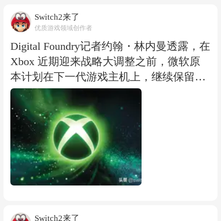
则：不迎合玩家已有期待，而是通过打破
间以及新增内容，更多消息预计将在后续
传统叙事方式，创造能够带来强烈情绪冲
Switch2来了
优质游戏领域创作者
公开。
击的游戏体验。他认为，真正优秀的故事
不应该只是满足玩家预想的发展，而应该
Digital Foundry记者约翰・林内曼透露，在
让玩家在游玩过程中产生震撼、思考甚至
Xbox 近期迎来战略大调整之前，微软原
争议。 《最后生还者 第二部》就是这一
本计划在下一代游戏主机上，继续保留实
理念的典型代表。该作发售后，因为剧情
体游戏光盘的兼容支持。
走向和角色安排引发巨大争议，部分玩家
林内曼表示，微软此举并非想要拉动实体
对故事选择表达强烈不满，但同时也有大
光盘版游戏的销量，核心目的是让手里拥
量玩家认为，这款作品成功塑造了复杂的
有大量实体游戏光盘收藏的老玩家，能够
人物关系，并推动了游戏叙事方式的发
在新一代 Xbox 主机上继续游玩自己已有
展。 沃克指出，即使玩家并不认同《最后
的实体游戏。 除此之外，这名记者还提
生还者 第二部》的剧情，也无法否认它制
到，微软当时还考虑过另一种方案：未来
造了巨大的讨论热度，并留下了深刻影
主机不再内置光驱，转而推出外接式光驱
响。这正是顽皮狗一直追求的目标——打
配件供玩家选配。 林内曼着重说明，以上
Switch2来了