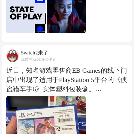
S5和Xbox Series玩家提前体验部分内容。
举行State of Play展会。业内不少声音与玩
此外，《共鸣：瘟疫传说传承》也将在8
家猜测，索尼或许希望借由本次发布会重
月28日推出，官方此前宣布该作已经进入
新展示备受期待的重磅大作《漫威金刚
进厂压盘阶段，游戏支持简体中文、繁体
狼》以及新作《星际：异端先知》，借此
中文界面与字幕，并提供中文配音。 除了
转移外界对其“计划2028年全面停产实体
新游戏外，8月还将迎来多款DLC及续作
游戏光盘”争议的关注度。 在索尼宣布将
Switch2来了
内容更新，包括《仁王3》的首个大型扩
优质游戏领域创作者
按计划推进2028年停产实体盘并引发玩家
展内容“庆安地狱变”以及《四海兄弟：故
群体巨大不满的当下，9月的 State of Play
近日，知名游戏零售商EB Games的线下门
乡》的追加内容。 随着暑期档进入后半
无疑成为了索尼重新拉回口碑的关键阵
店中出现了适用于PlayStation 5平台的《侠
段，PlayStation平台8月将迎来一波密集的
地。 若爆料属实，《漫威金刚狼》与《星
盗猎车手6》实体塑料包装盒。
新作与扩展内容上线，玩家可以根据自己
际：异端先知》等重磅大作的最新进展与
据曝光的标签信息显示，该实体盒售价标
的兴趣选择体验。
实机演示，或许真能帮索尼压一压实体盘
记为109.99美元(约合人民币796元)，并且
停产带来的舆论风暴。
明确标注了购买者仅能获得一份用于下载
游戏完整内容的数字激活码，包装盒内并