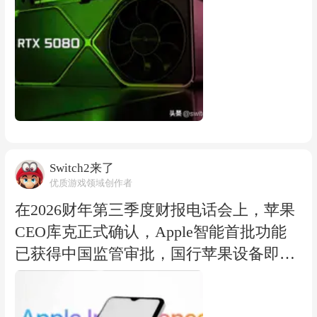
28年，而行业分析师预计，新的生产线带
肩而立。这两幅风格各异的海报均充分展
对外批量出货，全流通环节的现货供给快
来的真正缓解至少要推迟到2027年下半
现了《魔法使之夜》独特的氛围与格调。
速收紧。
年。
记者走访华强北多家装机商户了解到，由
于新货出不来，存量库存成为“稀缺资
源”，渠道商普遍惜售，推动现有库存价
格走高。有商户介绍：“采购商通知之
后，这两天涨价幅度在30%左右。RTX 50
70(显卡)去年零售价格在4500到5000元，
Switch2来了
目前价格是6000到6500元，RTX 5080平均
优质游戏领域创作者
价格去年是8000元，现在零售价接近1200
在2026财年第三季度财报电话会上，苹果
0元。基本就是一天一个价，一天平均涨
CEO库克正式确认，Apple智能首批功能
幅500到1000元。” 记者了解到，目前京东
已获得中国监管审批，国行苹果设备即将
等多个平台，已有多款显卡商品临时下
上线相关AI能力。
架。业内人士表示，此次涨价的深层原
此次将率先落地的以端侧实用功能为主，
因，是上游存储生产企业正将晶圆产能向