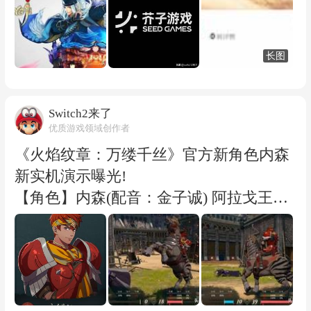
师：云图》的作品”。此前消息称，目
前，团队最受期待的动作是正在使用 UE5
引擎 打造一款“极具魅力的游戏艺术作
长图
品”。 目前，《阴阳师云图》也已经创建
社交媒体账号，但暂时未进行官方认证。
据游戏新知消息，《阴阳师：云图》由UE
Switch2来了
优质游戏领域创作者
5引擎研发，是一款三端互通的3D游戏，
包含类似ARPG的动作战斗玩法。
《火焰纹章：万缕千丝》官方新角色内森
新实机演示曝光!
【角色】内森(配音：金子诚) 阿拉戈王国
骁勇善战的将军，拥有压倒性的攻击力。
他与绿骑士基利克并称为「阿拉戈双
璧」，威名响彻达格扎全境。 为人忠心耿
耿，性格耿直，近乎执拗。 ·喜爱事物：
国王赏赐的赤色铠甲、坚守忠义、各类武