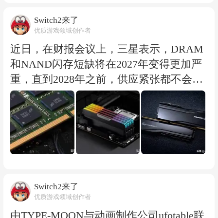
觉风格的“遗产模式”(Legacy Mode)，并计
划集成近距离语音聊天功能。该版本的配
Switch2来了
优质游戏领域创作者
置要求相当亲民，甚至支持集成显卡。 开
发团队为Unreal Azeroth描绘了更为远大的
近日，在财报会议上，三星表示，DRAM
蓝图。如果项目能够持续运营而不被叫
和NAND闪存短缺将在2027年变得更加严
停，他们计划后续推出适配移动端的Andr
重，直到2028年之前，供应紧张都不会恢
oid客户端、画面更出色的“现代模式”(Mod
复到接近正常的水平。
ern Mode)以及VR支持等。 然而，这个粉
三星内存业务执行副总裁金在俊(Jaejune K
丝项目的前景并非一片光明，其核心风险
im)在电话会议上直言：“我们认为，在202
在于版权问题。这类基于他人知识产权进
8年之前，新增供应量不太可能出现增
行的二次开发，极易触发《数字千年版权
长。预计供应限制将在2027年进一步加
法》(DMCA)的侵权投诉。 开发团队此前
剧。” 就在三星警告消费者内存价格将继
曾与知名的《魔兽世界》私服“乌龟服”(Tu
续上涨的同时，其自身利润却正在大幅增
Switch2来了
优质游戏领域创作者
rtle WoW)合作，计划为其开发名为“Turtle
长。三星芯片部门的利润增长幅度令人难
WoW 2.0”的虚幻5引擎客户端。但这一合
以置信，营业利润同比增长约19倍，而其
由TYPE-MOON与动画制作公司ufotable联