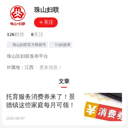
珠山妇联
关注
126
粉丝
0
关注
珠山妇联官方网易号
TA的勋章
珠山区妇联发布平台
IP属地：江西
更多信息
文章
托育服务消费券来了！景
德镇这些家庭每月可领！
2026-08-07