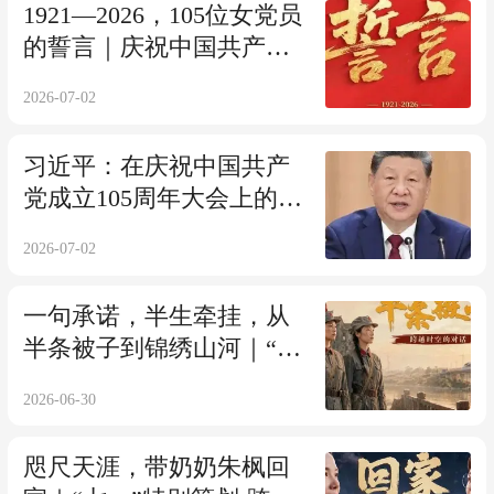
1921—2026，105位女党员
的誓言｜庆祝中国共产党
成立105周年
2026-07-02
习近平：在庆祝中国共产
党成立105周年大会上的讲
话
2026-07-02
一句承诺，半生牵挂，从
半条被子到锦绣山河｜“七
一”特别策划·跨越时空的对
2026-06-30
话
咫尺天涯，带奶奶朱枫回