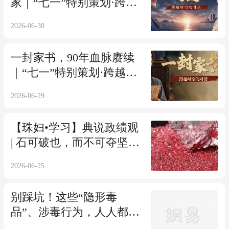
家｜“七一”特别策划·跨越
时空的对话
2026-06-30
一封家书，90年血脉赓续
｜“七一”特别策划·跨越时
空的对话
2026-06-29
【珠妇•学习】典说政绩观
| 石可破也，而不可夺坚；
丹可磨也，而不可夺赤
2026-06-25
别踩坑！这些“隐形毒
品”、涉毒行为，人人都该
懂 | 每周说法