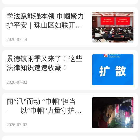
学法赋能强本领 巾帼聚力
护平安｜珠山区妇联开展
妇女“法律明白人”专题培
2026-07-14
训
景德镇雨季又来了！这些
法律知识速速收藏！
2026-07-02
闻“汛”而动 “巾帼”担当
——以“巾帼”力量守护家
园安全
2026-07-02