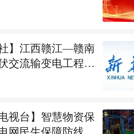
社】江西赣江—赣南
0千伏交流输变电工程获
电视台】智慧物资保
电网民生保障防线