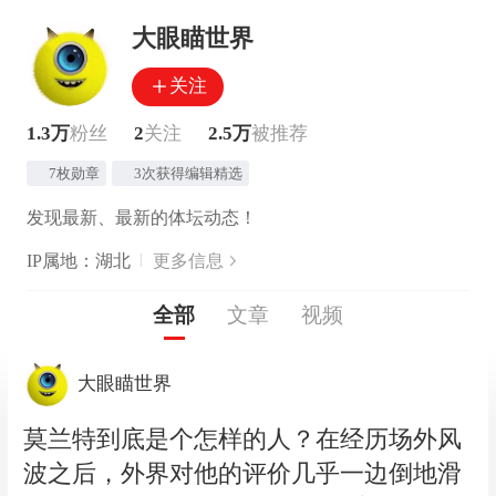
大眼瞄世界
关注
1.3万
粉丝
2
关注
2.5万
被推荐
7枚勋章
3次获得编辑精选
发现最新、最新的体坛动态！
IP属地：湖北
更多信息
全部
文章
视频
大眼瞄世界
莫兰特到底是个怎样的人？在经历场外风
波之后，外界对他的评价几乎一边倒地滑