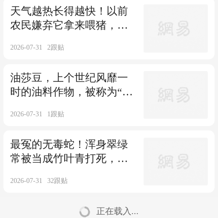
天气越热长得越快！以前
农民嫌弃它拿来喂猪，如
今成抢手野菜，吃不完还
2026-07-31
2
跟贴
能晒干保存
油莎豆，上个世纪风靡一
时的油料作物，被称为“沙
漠金豆豆”，为何现在消失
2026-07-31
1
跟贴
了？还有多少人认识？
最冤的无毒蛇！浑身翠绿
常被当成竹叶青打死，胆
小温顺从不咬人
2026-07-31
32
跟贴
正在载入...