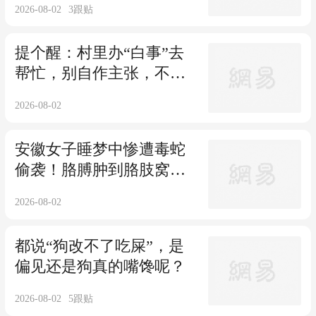
2026-08-02
3
跟贴
自己孩子不婚不育了
提个醒：村里办“白事”去
帮忙，别自作主张，不然
费力不讨好，主家也会不
2026-08-02
高兴！
安徽女子睡梦中惨遭毒蛇
偷袭！胳膊肿到胳肢窝，
全家搜寻1天才抓到元凶
2026-08-02
都说“狗改不了吃屎”，是
偏见还是狗真的嘴馋呢？
2026-08-02
5
跟贴