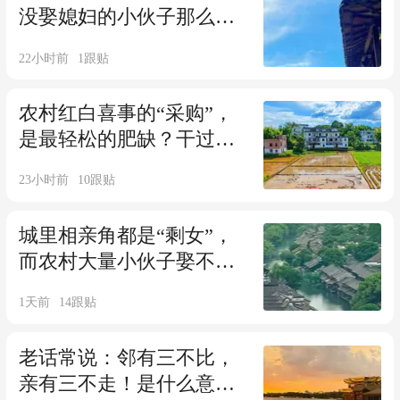
没娶媳妇的小伙子那么
多？以后要成为“光棍
22小时前
1
跟贴
村”？
农村红白喜事的“采购”，
是最轻松的肥缺？干过的
才知有多辛苦
23小时前
10
跟贴
城里相亲角都是“剩女”，
而农村大量小伙子娶不到
媳妇，到底哪里出了问
1天前
14
跟贴
题？
老话常说：邻有三不比，
亲有三不走！是什么意