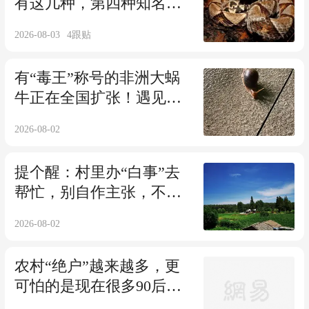
有这几种，第四种知名度
最高，但是很少人遇到
2026-08-03
4
跟贴
有“毒王”称号的非洲大蜗
牛正在全国扩张！遇见千
万别手欠，很多人还不当
2026-08-02
回事
提个醒：村里办“白事”去
帮忙，别自作主张，不然
费力不讨好，主家也会不
2026-08-02
高兴
农村“绝户”越来越多，更
可怕的是现在很多90后，
00后的父母们，也都接受