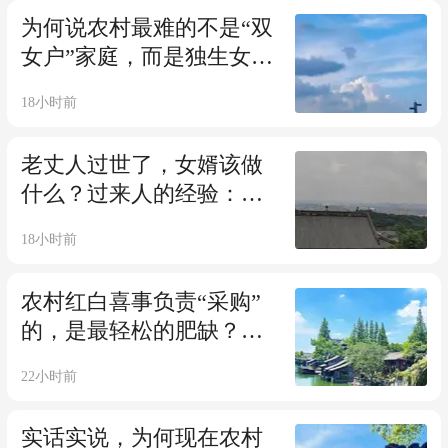
为何说农村最难的不是“双
女户”家庭，而是独生女的
家庭？
18小时前
老丈人过世了，女婿该做
什么？过来人的经验：多
做多错、少言少事，管住
18小时前
嘴就是体面
农村红白喜事负责“采购”
的，是最轻松的肥缺？干
过的才知其中有多辛苦！
22小时前
实话实说，为何现在农村