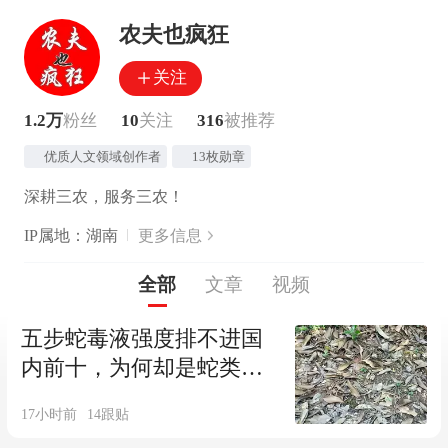
农夫也疯狂
关注
1.2万
粉丝
10
关注
316
被推荐
优质人文领域创作者
13枚勋章
深耕三农，服务三农！
IP属地：湖南
更多信息
全部
文章
视频
五步蛇毒液强度排不进国
内前十，为何却是蛇类里
面最阴险的狠角色
17小时前
14
跟贴