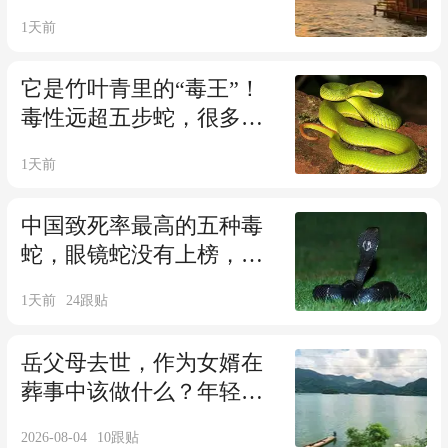
思？人到中年，越早读懂
1天前
越有福
它是竹叶青里的“毒王”！
毒性远超五步蛇，很多人
进山还不认识
1天前
中国致死率最高的五种毒
蛇，眼镜蛇没有上榜，第
一名死亡率超65%
1天前
24
跟贴
岳父母去世，作为女婿在
葬事中该做什么？年轻人
该看看！
2026-08-04
10
跟贴