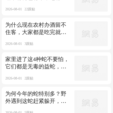
款，为何三十多岁讨不到
2026-08-01
22
跟贴
媳妇？
为什么现在农村办酒留不
住客，大家都是吃完就
走？真不是忙，这几个现
2026-08-01
3
跟贴
实原因太扎心！
家里进了这4种蛇不要怕，
它们都是无毒的益蛇，第
四种专捕食毒蛇
2026-08-01
2
跟贴
为何今年的蛇特别多？野
外遇到这蛇赶紧躲开，千
万别大意，危险性极高
2026-08-01
5
跟贴