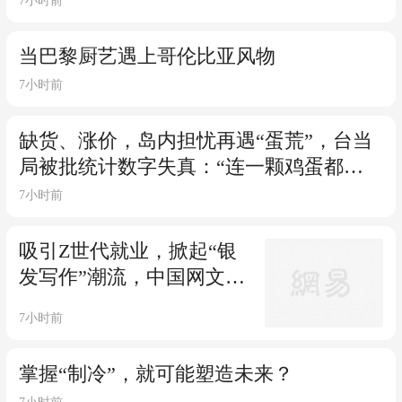
7小时前
当巴黎厨艺遇上哥伦比亚风物
7小时前
缺货、涨价，岛内担忧再遇“蛋荒”，台当
局被批统计数字失真：“连一颗鸡蛋都管
不好”
7小时前
吸引Z世代就业，掀起“银
发写作”潮流，中国网文成
“新大众文艺”典型范式
7小时前
掌握“制冷”，就可能塑造未来？