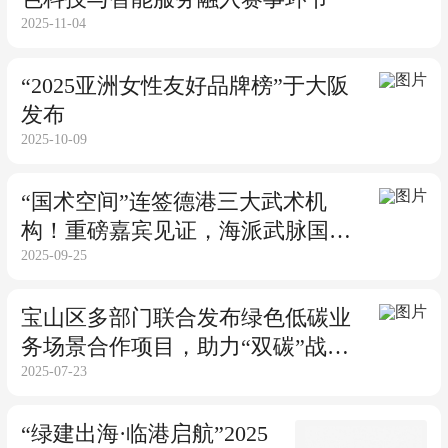
2025-11-04
“2025亚洲女性友好品牌榜”于大阪
发布
2025-10-09
“国术空间”连签德港三大武术机
构！重磅嘉宾见证，海派武脉国际
2025-09-25
化迈新步
宝山区多部门联合发布绿色低碳业
务场景合作项目，助力“双碳”战略
2025-07-23
落地
“绿建出海·临港启航”2025