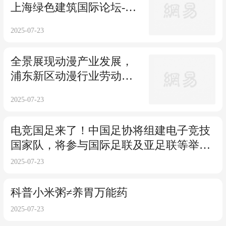
上海绿色建筑国际论坛-临
港分论坛举办
2025-07-23
全景展现动漫产业发展，浦东新区
动漫行业劳动技能竞赛成果展启幕
2025-07-23
电竞国足来了！中国足协将组建电子竞技
国家队，将参与国际足联及亚足联等举办
的各类电竞足球赛事
2025-07-23
科普小米粥≠养胃万能药
2025-07-23