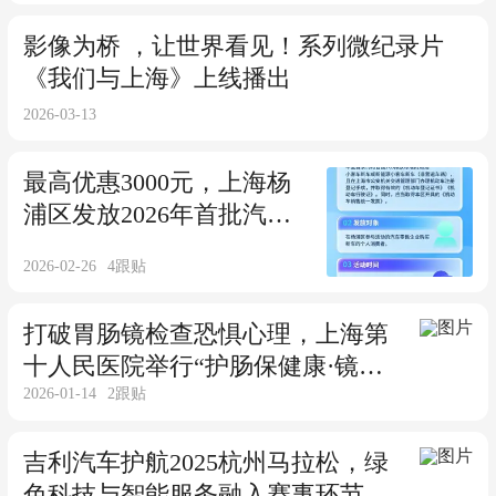
影像为桥 ，让世界看见！系列微纪录片
《我们与上海》上线播出
2026-03-13
最高优惠3000元，上海杨
浦区发放2026年首批汽车
消费券
2026-02-26
4
跟贴
打破胃肠镜检查恐惧心理，上海第
十人民医院举行“护肠保健康·镜护
2026-01-14
2
跟贴
万家安”专场活动
吉利汽车护航2025杭州马拉松，绿
色科技与智能服务融入赛事环节