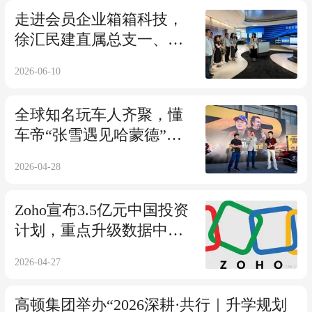
走进会员企业箱箱科技，
徐汇民建直属总支一、四
支部联学交流聚焦绿色循
2026-06-10
环新赛道
全球知名玩车人齐聚，懂
车帝“张雪遇见哈蒙德”玩
车派对上海举办
2026-04-28
Zoho宣布3.5亿元中国投资
计划，重点升级数据中心
与AI能力
2026-04-27
高顿集团举办“2026深耕·共行｜升学规划