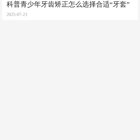
2025-07-23
中国聚变能源有限公司在上海成立，打造
聚变工程化、商业化的创新主体
2025-07-23
菲律宾以东洋面24小时内或生成今年第七
号台风，预测路径趋向华东，7月24日夜
间移入东海
2025-07-22
特朗普设定的关税谈判截止日期临近，越
来越多国家开始绕开美国 ，寻求其他贸易
伙伴合作，美媒：一个新的全球贸易环境
2025-07-22
正在形成