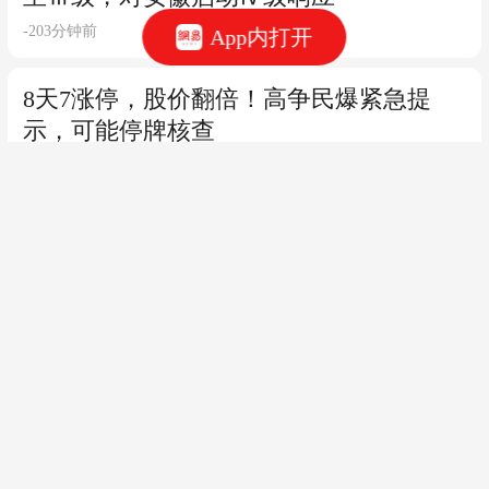
-203分钟前
App内打开
8天7涨停，股价翻倍！高争民爆紧急提
示，可能停牌核查
-191分钟前
沃格光电，股价4连涨停之际，实控人被
罚
-191分钟前
两家券商收罚单！一家涉网络安全迟报，
一家经纪自营双双违规
-191分钟前