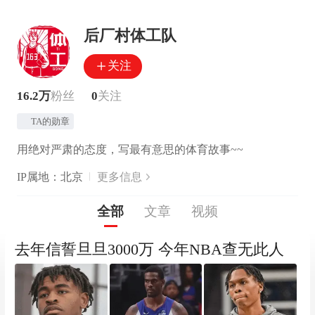
后厂村体工队
关注
16.2万
粉丝
0
关注
TA的勋章
用绝对严肃的态度，写最有意思的体育故事~~
IP属地：北京
更多信息
全部
文章
视频
去年信誓旦旦3000万 今年NBA查无此人