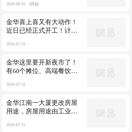
2026-08-01
2
跟贴
金华喜上喜又有大动作！
近日已经正式开工！计划
明年1月开业！
2026-07-31
金华这里要开新夜市了！
有60个摊位、高端餐饮
店、网红书店……住在附
2026-07-31
近的人太幸福了！具体位
置公布，夜市效果图曝
金华江南一大厦更改房屋
光！
用途，房屋用途由工业改
变为商业
2026-07-31