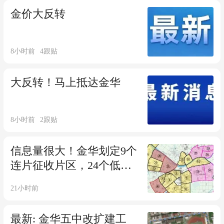
金价大反转
8小时前
4
跟贴
大反转！马上抵达金华
8小时前
2
跟贴
信息量很大！金华划定9个
连片征收片区，24个低效
再开发片区、11个综合整
21小时前
治主导片区！江北核心、
江南、孝顺、高桥、金满
最新: 金华五中改扩建工
湖、金漪湖……