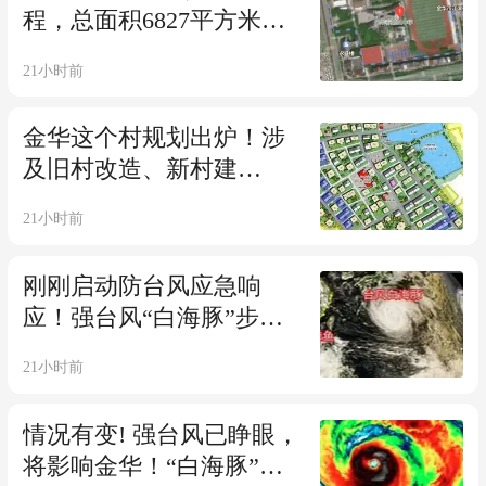
程，总面积6827平方米的
旧宿舍楼等建筑将拆除！
21小时前
金华这个村规划出炉！涉
及旧村改造、新村建
设……
21小时前
刚刚启动防台风应急响
应！强台风“白海豚”步步
紧逼，即将影响金华！
21小时前
情况有变! 强台风已睁眼，
将影响金华！“白海豚”或