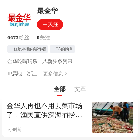
最金华
关注
6673
粉丝
0
关注
优质本地内容作者
TA的勋章
金华吃喝玩乐，八婺头条资讯
IP属地：浙江
更多信息
全部
文章
金华人再也不用去菜市场
了，渔民直供深海捕捞海
鲜，人均30+送到家！
5小时前