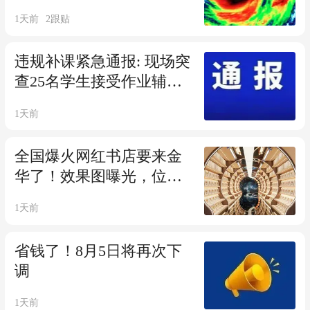
将吞并14号新台风“鲸
1天前
2
跟贴
鱼”！浙江将有大到暴雨！
最新路径更新
违规补课紧急通报: 现场突
查25名学生接受作业辅
导，学费全退！！金华某
1天前
地通报3起违规案例！
全国爆火网红书店要来金
华了！效果图曝光，位置
公布
1天前
省钱了！8月5日将再次下
调
1天前