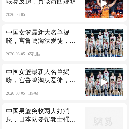
联赛反超，真该请回姚明
01:47
2026-08-05
中国女篮最新大名单揭
晓，宫鲁鸣淘汰爱徒，韩
旭李月汝三主力缺席
2026-08-05
65
跟贴
中国女篮最新大名单揭
晓，宫鲁鸣淘汰爱徒，韩
旭李月汝三主力缺席
01:59
2026-08-05
1
跟贴
中国男篮突收两大好消
息，日本队要帮郭士强晋
级，世界杯稳了