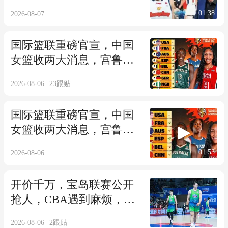
行，宏远季后赛难了
01:38
2026-08-07
国际篮联重磅官宣，中国
女篮收两大消息，宫鲁鸣
还有秘密绝招
2026-08-06
23
跟贴
国际篮联重磅官宣，中国
女篮收两大消息，宫鲁鸣
还有秘密绝招
01:53
2026-08-06
开价千万，宝岛联赛公开
抢人，CBA遇到麻烦，日
本联赛虎视眈眈
2026-08-06
2
跟贴