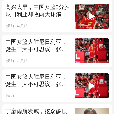
高兴太早，中国女篮3分胜
尼日利亚却收两大坏消
息，必须召回李梦
01:47
1天前
47
跟贴
中国女篮大胜尼日利亚，
诞生三大不可思议，张子
宇实锤第一中锋
1天前
79
跟贴
中国女篮大胜尼日利亚，
诞生三大不可思议，张子
宇实锤第一中锋
01:45
1天前
丁彦雨航发威，挖众多顶