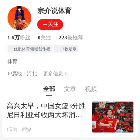
宗介说体育
关注
1.6万
粉丝
0
关注
223
被推荐
优质体育领域创作者
11枚勋章
体育
IP属地：河北
更多信息
全部
文章
视频
高兴太早，中国女篮3分胜
尼日利亚却收两大坏消
息，必须召回李梦
1天前
3
跟贴