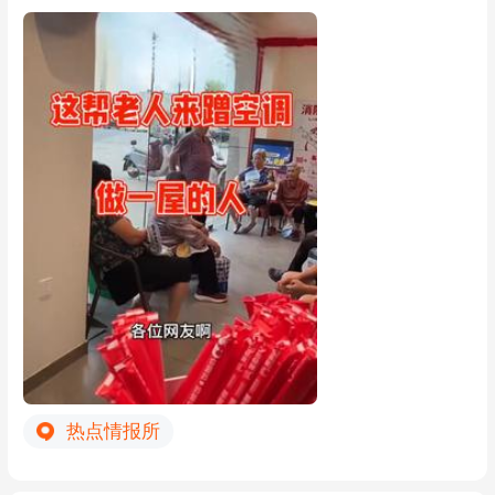
犹豫地选择了后者
里蹭免费空调，自己又没办法赶人，于是
求助网友，有没有什么鬼点子帮他出出招
视频中，本来就不大的门店，里面挤满了
老人，甚至后来的老人进店后连座位都没
有，更别说进店消费的顾客了，有些顾客
一看里面这么多人，连消费的欲望都没有
了，门刚一推开就离开了 老板是真没招
了。你说赶人吧，尊老爱幼的传统美德摆
在那儿，开口撵人，万一哪个老人情绪一
激动，血压上来，这责任谁也担不起。你
说不赶吧，这店到底是卖饮品的还是做慈
善纳凉的？房租人工都是真金白银，一天
下来流水还不够交电费的 对此，有网友表
热点情报所
示：把空调要么最低要么最高，都能解决