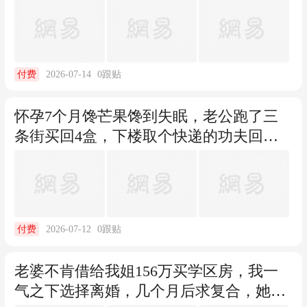
不上，别跟长辈计较这些
2026-07-14
0
跟贴
付费
怀孕7个月馋芒果馋到失眠，老公跑了三
条街买回4盒，下楼取个快递的功夫回来
就剩一块还插着牙签，我笑着从抽屉里翻
出了那份协议
2026-07-12
0
跟贴
付费
老婆不肯借给我姐156万买学区房，我一
气之下选择离婚，几个月后求复合，她一