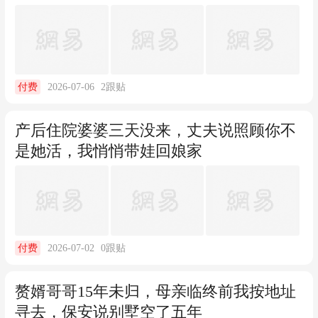
2026-07-06
2
跟贴
付费
产后住院婆婆三天没来，丈夫说照顾你不
是她活，我悄悄带娃回娘家
2026-07-02
0
跟贴
付费
赘婿哥哥15年未归，母亲临终前我按地址
寻去，保安说别墅空了五年