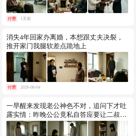
1天前
付费
消失4年回家办离婚，本想跟丈夫决裂，
推开家门我腿软差点跪地上
2026-08-04
付费
一早醒来发现老公神色不对，追问下才吐
露实情：昨晚公公竟私自答应要让二叔一
大家子来我家借住半个月