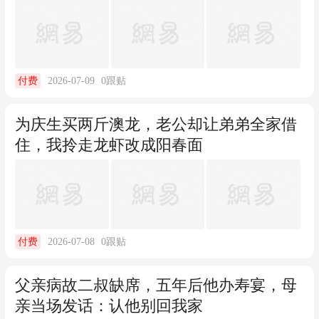
句话让我沉默了
2026-07-09
0
跟贴
付费
为庆生买两斤澳龙，老公却让弟弟全家借
住，我拎走龙虾改成阳春面
2026-07-08
0
跟贴
付费
父亲病故二叔缺席，五年后他办寿宴，母
亲当场发话：认他别回我家