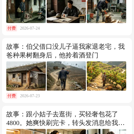
2026-07-24
付费
故事：伯父借口没儿子逼我家退老宅，我
爸种果树翻身后，他拎着酒登门
2026-07-23
付费
故事：跟小姑子去逛街，买轻奢包花了
4800。她爽快刷完卡，转头发消息给我：
“嫂子你直接转我3500，这包就当是你送