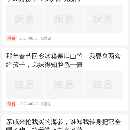
2026-06-28
0
跟贴
付费
那年春节回乡冰箱塞满山竹，我要拿两盒
给孩子，弟妹得知脸色一僵
2026-06-26
0
跟贴
付费
亲戚来抢我买的海参，谁知我转身把它全