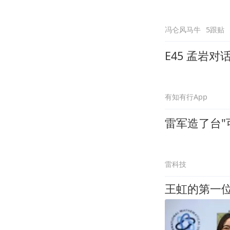
冯仑风马牛
5跟贴
E45 孟岩
有知有行App
雷军造了台"
雷科技
王虹的第一