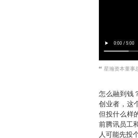
星瀚资本董事总
怎么融到钱
创业者，这
但投什么样
前腾讯员工和
人可能先投