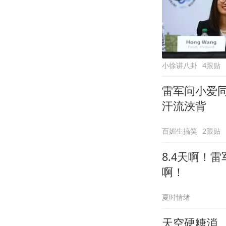
小徐讲八卦
4跟贴
雷军问小爱
汗流浃背
百媚生搞笑
2跟贴
8.4天啊！
啊！
夏时情绪
天空硬糖消