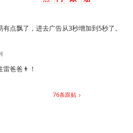
易有点飘了，进去广告从3秒增加到5秒了。
到
性雷爸爸👨！
76
条跟贴