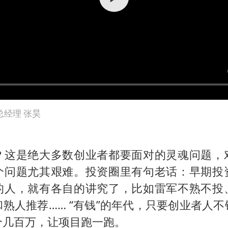
把党建设得更加坚强有力
村民谈“梅姨”：叫的其实是“媒姨”
中国养老床位“三连降”
哪吒汽车南宁工厂设备降价20%拍卖
贵州轮胎子公司获美国退税8136万
郑国霖回应去景区上班被保安拦下
经理 张昊
CIA被曝已秘密设立古巴工作组
奋进开新局 实干挑大梁
？这是绝大多数创业者都要面对的灵魂问题，
个问题尤其艰难。投资圈里有句老话：早期投
的人，就有各自的讲究了，比如雷军不熟不投
熟人推荐…… “有钱”的年代，只要创业者人
个几百万，让项目跑一跑。