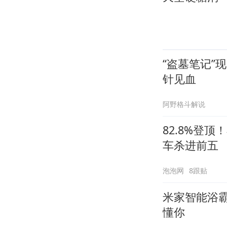
“盗墓笔记”
针见血
阿野格斗解说
82.8%登
车杀进前五
泡泡网
8跟贴
米家智能浴
懂你