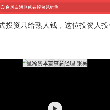
台风白海豚或吞掉台风鲸鱼
以“新”破局 首发经济点亮城市消费活力
式投资只给熟人钱，这位投资人投
佛得角门将亮相智利俱乐部主场
中方回应是否在太平洋海底开采稀土
看守所辅警收受10万获刑1年
U17国足1分钟轰2球
宇树科技发行价格150.80元/股
五粮液渠道价一箱上涨近百元
宇树科技王兴兴身家有望超200亿元
吉林一“温度计大楼”读数爆表
24小时不关空调 电费会更低吗