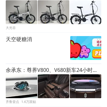
大光谷
天空硬糖消
余承东：尊界V800、V680新车24小时大定突破3500台
齐鲁壹点
1.6万跟贴