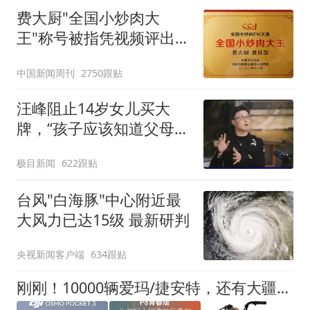
费大厨"全国小炒肉大
王"称号被指凭视频评出
官方回应
中国新闻周刊
2750跟贴
汪峰阻止14岁女儿买大
牌，“孩子应该知道父母的
不易”，称自己买衣服80%
极目新闻
622跟贴
都在淘宝
台风"白海豚"中心附近最
大风力已达15级 最新研判
央视新闻客户端
634跟贴
刚刚！10000辆爱玛/捷安特，还有大疆相机免费送！天津人快去领→