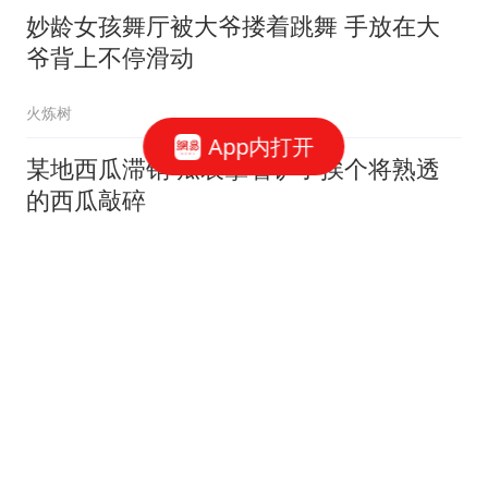
妙龄女孩舞厅被大爷搂着跳舞 手放在大
爷背上不停滑动
火炼树
App内打开
某地西瓜滞销 瓜农拿着铲子挨个将熟透
的西瓜敲碎
小A看世界
丰满美女车模穿低胸装现身车站引人注目
观众争相合影
青蛙视频
光腿女孩被女子拽头发摁马路上 只要一
还嘴就被扇巴掌