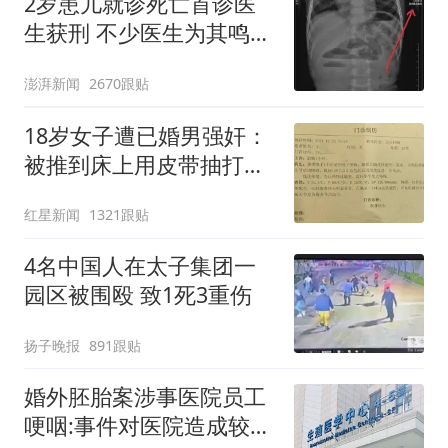
2岁患儿就诊死亡首诊医
生获刑 不少医生为其鸣不
平
澎湃新闻
2670跟贴
18岁女子遭已婚男强奸：
被推到床上用皮带抽打后
强奸
红星新闻
1321跟贴
4名中国人在太子集团一
园区被围殴 致1死3重伤
扬子晚报
891跟贴
婚外胚胎案涉事医院员工
哽咽:事件对医院造成较大