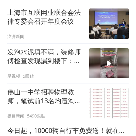
上海市互联网业联合会法
律专委会召开年度会议
澎湃新闻
发泡水泥填不满，装修师
傅检查发现漏到楼下：出
风口未延伸到外墙
星视频
5跟贴
佛山一中学招聘物理教
师，笔试前13名均遭淘
汰？教育局：已叫停招
极目新闻
5490跟贴
聘，成立调查组全面核查
今日起，10000辆自行车免费送！就在光谷山姆旁！