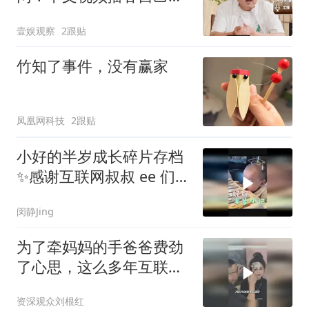
「漂洋过海」
壹娱观察
2跟贴
竹知了事件，没有赢家
凤凰网科技
2跟贴
小好的半岁成长碎片存档
✨感谢互联网叔叔 ee 们的
喜欢呀～
闵静Jing
为了牵妈妈的手爸爸费劲
了心思，这么多年互联网
最好嗑的父母爱情，李咔
资深观众刘根红
咔就没输过