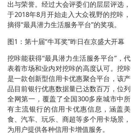
美股存储板块集体大跌
出与荣誉。经过大会评委们的层层评选，
东航：国内客票提前14天免费退改
于2018年8月开始走入大众视野的挖咔，
名创优品回应女子吐槽内裤质量差
摘得“最具潜力生活服务平台”的奖项。
日本试射“战斧”导弹，国防部回应
图1：第十届“牛耳奖”昨日在京盛大开幕
胡彦斌韩磊 谁帮谁
挖咔能获得“最具潜力生活服务平台”，代
夯实基础开新局
表着市场和业内对挖咔的高度认可。挖咔
是一款创新型信用卡优惠聚合平台，该产
品目前银行优惠数据量已达数百万，位列
全网第一，覆盖了全国300多座城市中所
有主流银行的信用卡优惠信息，涵盖美
食、汽车、玩乐、商超等多个用卡场景，
为用户提供各种信用卡增值服务。