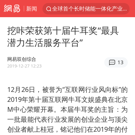
新闻
全球首个长时储能一体化产业园量产
台风白海豚已进入24小时警戒线
挖咔荣获第十届牛耳奖“最具
“秋天的第一杯奶茶”6岁了
潜力生活服务平台”
上海：台风白海豚或将带来龙卷风
四川宜宾市高县4.9级地震致1人死亡
网易双创综合
13
中巨芯：上半年归母净利润1405.77万元
2019-12-27 12:23
38岁演员求职万岁山NPC成功
12月26日，被誉为“互联网行业风向标”的
国乒男单横滨冠军赛全军覆没
2019年第十届互联网牛耳文娱盛典在北京
U17国足三连胜晋级明日之星半决赛
M中心荣耀开幕。本届牛耳奖的主旨：为
胡彦斌获《歌手2026》歌王
一批最能代表行业发展的创业企业与顶尖
胜宏科技：股票交易异常波动
创业者献上桂冠，铭记他们在2019年的付