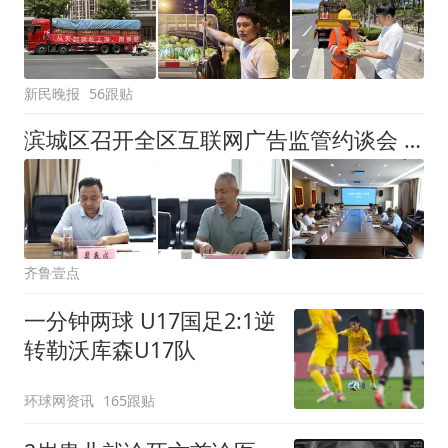
新民晚报
56跟贴
滨城区召开全区互联网广告监管约谈会 净化广告市场环境
齐鲁壹点
一分钟两球 U17国足2:1逆
转勒沃库森U17队
环球网资讯
165跟贴