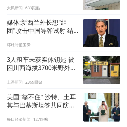
冲击
大风新闻
639跟贴
媒体:新西兰外长想"组
团"攻击中国导弹试射 结
果被打脸
环球时报国际
3人租车未获实体钥匙 被
困川西海拔3700米野外10
余小时
上游新闻
2369跟贴
美国"靠不住" 沙特、土耳
其与巴基斯坦签共同防务
协议
每日经济新闻
127跟贴