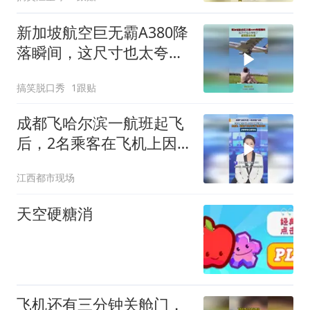
新加坡航空巨无霸A380降
落瞬间，这尺寸也太夸张
了，感觉就在头顶！
搞笑脱口秀
1跟贴
成都飞哈尔滨一航班起飞
后，2名乘客在飞机上因
调座椅起冲突，涉事乘客
江西都市现场
已被带走
天空硬糖消
飞机还有三分钟关舱门，