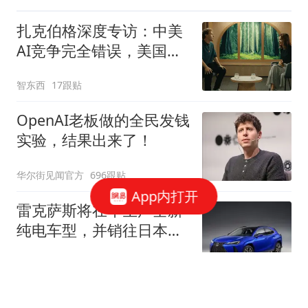
扎克伯格深度专访：中美
AI竞争完全错误，美国别
想长期领先中国
智东西
17跟贴
OpenAI老板做的全民发钱
实验，结果出来了！
华尔街见闻官方
696跟贴
App内打开
雷克萨斯将在华生产全新
纯电车型，并销往日本？
官方：不予置评
IT之家
5跟贴
起步价1.5元只能骑10分