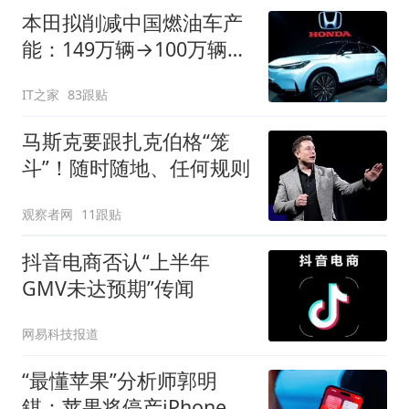
本田拟削减中国燃油车产
能：149万辆→100万辆，
关闭或停产两家工厂
IT之家
83跟贴
马斯克要跟扎克伯格“笼
斗”！随时随地、任何规则
观察者网
11跟贴
抖音电商否认“上半年
GMV未达预期”传闻
网易科技报道
“最懂苹果”分析师郭明
錤：苹果将停产iPhone