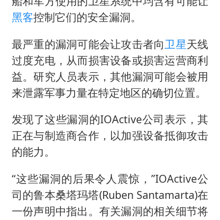
船和军方使用的卫星系统中均含有可能让
夏日经济乘“热”而上 消费市场向“新”而行
黑客
控制它们的安全漏洞。
36岁男演员成景区NPC后人气爆棚
新疆优化调整景区内自驾服务费
最严重的漏洞可能会让攻击者向
卫星
天线
全民健身事业高质量发展
过度充电，从而损害设备或损害运营商利
益。研究人员表示，其他漏洞可能会被用
乐享全民健身 共筑健康中国
来泄露军事力量在特定地区的确切位置。
发现了这些漏洞的IOActive公司表示，其
正在与制造商合作，以加强设备抵御攻击
的能力。
“这些漏洞的后果令人震惊，”IOActive公
司的鲁本桑塔玛塔(Ruben Santamarta)在
一份声明中指出。有关漏洞的相关细节将