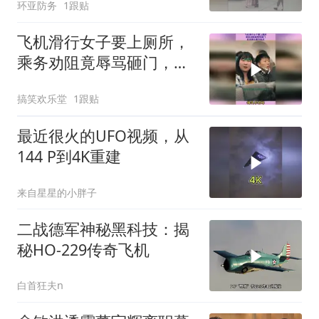
环亚防务
1跟贴
坪拦截俄航飞机
飞机滑行女子要上厕所，
乘务劝阻竟辱骂砸门，航
班掉头重回起点
搞笑欢乐堂
1跟贴
最近很火的UFO视频，从
144 P到4K重建
来自星星的小胖子
二战德军神秘黑科技：揭
秘HO-229传奇飞机
白首狂夫n