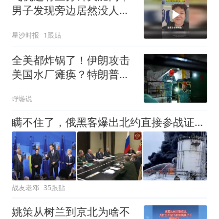
男子发现旁边居然没人入
座，网友：你说半路会不
星沙时报
1跟贴
会上来一个
全美都炸锅了！伊朗攻击
美国水厂瘫痪？特朗普却
忙着甩锅民主党！
蜉蝣说
瞒不住了，俄黑客爆出北约直接参战证据实锤，世界大战风险飙升
战友老邓
35跟贴
姚策从树兰到京北为啥不