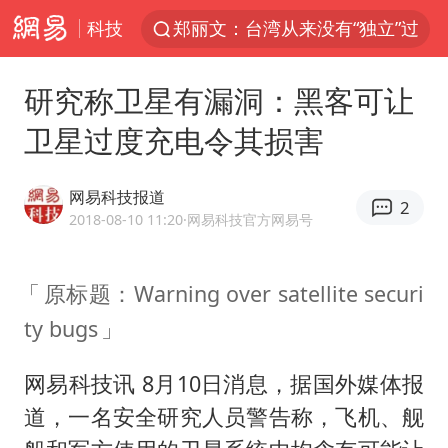
科技
郑丽文：台湾从来没有“独立”过
央视新主播李秋莹孙亚鹏亮相
研究称卫星有漏洞：黑客可让
几元成本的AI广告导致千万市值蒸发
卫星过度充电令其损害
情侣平潭拍日出坠崖1死1伤
老挝国会主席赛宋蓬逝世
网易科技报道
2
茅台部分直营店飞天茅台提价
2018-08-10 11:20
·网易科技官方网易号
白海豚将正面袭击贯穿浙江
原标题：Warning over satellite securi
酒店回应车内过夜被收150元
ty bugs
黄金牛市回来了吗
酒店花洒现排泄物住客索赔遭拒
网易科技讯 8月10日消息，据国外媒体报
杭州全市有序停课
道，一名安全研究人员警告称，飞机、舰