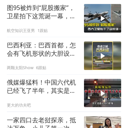
图95被炸到“屁股搬家”，
卫星拍下这荒诞一幕，普
京看到作何感想
航空知识王亚男
1跟贴
巴西利亚：巴西首都，怎
会有飞机形状的大胆设
计？
两颗太阳Show
6跟贴
俄媒爆猛料！中国六代机
已经飞了半年，其实是故
意让卫星拍到的！
更大的功夫吧
一家四口去老挝探亲，抵