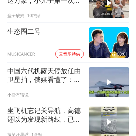
达万象，小儿子第一次坐
飞机表现棒
盒子酸奶
10跟贴
生态圈二号
00:01
云音乐特供
MUSICANCER
中国六代机露天停放任由
卫星拍，俄媒看懂了：这
根本不是泄密
小雪有话说
坐飞机忘记关导航，高德
还以为发现新路线，已经
录入卫星了！
搞笑汪星球
1跟贴