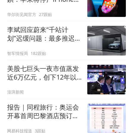
17 Plus
华尔街见闻官方
27跟贴
李斌回应蔚来“千站计
划”迟缓问题：最多推迟一
两个月
智车情报局
182跟贴
美股七巨头一夜市值蒸发
近6万亿元，创下12年以
来最大单日跌幅
澎湃新闻
报告｜同程旅行：奥运会
开幕首周巴黎酒店预订热
度同比涨4倍
网易科技报道
3跟贴