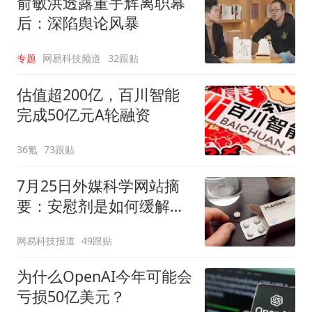
俞敏洪透露董宇辉离职幕
后：深陷舆论风暴
专题
网易科技频道
32跟贴
估值超200亿，百川智能
完成50亿元A轮融资
36氪
73跟贴
7月25日外媒科学网站摘
要：安慰剂是如何缓解疼
痛的？
网易科技报道
49跟贴
为什么OpenAI今年可能会
亏损50亿美元？