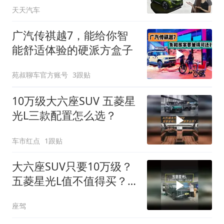
天天汽车
广汽传祺越7，能给你智
能舒适体验的硬派方盒子
苑叔聊车官方账号
3跟贴
10万级大六座SUV 五菱星
光L三款配置怎么选？
车市红点
1跟贴
大六座SUV只要10万级？
五菱星光L值不值得买？
10万出头的预算
座驾