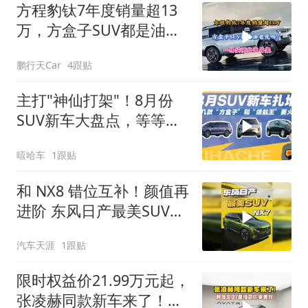
方程豹钛7年度销量超13
万，方盒子SUV都是油老
虎？一场实测给出答案
鹏行天Car
4跟贴
主打"神仙打架"！8月份
SUV新车大盘点，等等党
又赢了
嘻哈车
1跟贴
和 NX8 错位互补！颜值再
进阶 东风日产最美SUV
NX7 来了
汽车天涯
1跟贴
限时权益价21.99万元起，
张凌赫同款新车来了！阿