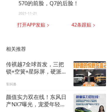
570的前脸，Q7的后脸！
2021-11-21
打开APP发贴
42
条跟贴
相关推荐
传祺越7全球首发，三把
锁+空簧+星际屏，硬派方
盒子太吸睛了！
车叫兽
颜值实力双在线！东风日
产NX7曝光，宠爱年轻人
的插混 SUV来了