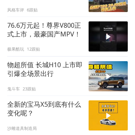
风格车评
6跟贴
76.6万元起！尊界V800正
式上市，最豪国产MPV！
极果酷玩
12跟贴
物超所值 长城H10 上市即
引爆全场景出行
鬼斗车
23跟贴
全新的宝马X5到底有什么
变化呢？
沙雕道具制造局