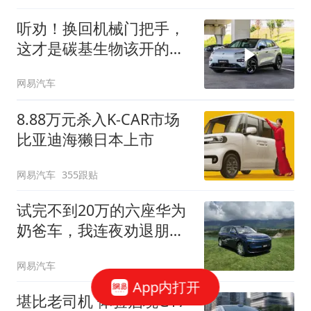
听劝！换回机械门把手，
这才是碳基生物该开的
车！
网易汽车
8.88万元杀入K-CAR市场
比亚迪海獭日本上市
网易汽车
355跟贴
试完不到20万的六座华为
奶爸车，我连夜劝退朋
友...
网易汽车
App内打开
堪比老司机 体验启境GT7