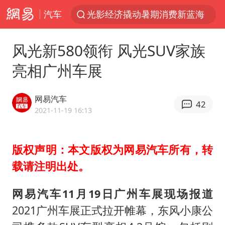
汽车
光影经济撬动暑期消费新蓝海
河南重大刑案嫌犯夏某钢落网
风光新580领衔 风光SUV家族
国乒女单三将晋级四强
亮相广州车展
选专业别因“热门”窄化“热爱”
三警齐发！多地10级以上雷暴大风
网易汽车
42
情侣平潭拍日出坠崖1死1伤
2021-11-19 16:13
日本发布排名：“中国第一，美日德韩英法居后”
版权声明：本文版权为网易汽车所有，转
茅台部分直营店飞天茅台提价
载请注明出处。
大V：马科斯把路走绝了
白海豚将正面袭击贯穿浙江
网易汽车11月19日广州车展现场报道
宇树王兴兴被问了360多个问题
2021广州车展正式拉开帷幕，东风小康公