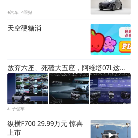
维塔07L直接戳中审美党
e汽车
4跟贴
天空硬糖消
放弃六座、死磕大五座，阿维塔07L这步棋走对了吗？
斗子侃车
纵横F700 29.99万元 惊喜
上市