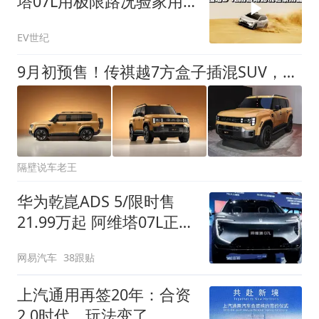
塔07L用极限路况验家用
品质
EV世纪
9月初预售！传祺越7方盒子插混SUV，嵌入式大梁三把锁，城市越野都能打
隔壁说车老王
华为乾崑ADS 5/限时售
21.99万起 阿维塔07L正式
上市
网易汽车
38跟贴
上汽通用再签20年：合资
2.0时代，玩法变了