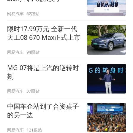
网易汽车
62跟贴
限时17.99万元 全新一代
天工08 670 Max正式上市
网易汽车
94跟贴
MG 07将是上汽的逆转时
刻
网易汽车
37跟贴
中国车企站到了合资桌子
的另一边
网易汽车
121跟贴