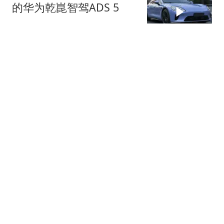
的华为乾崑智驾ADS 5
网易汽车
华为这波硬核黑科技，只
有这台车不用等！
网易汽车
宾利第四大车系定名托卡
尔 9月23日伦敦全球首秀
网易汽车
275跟贴
小鹏MONA L03上市为什
么选在慕尼黑？