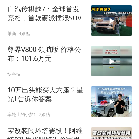
广汽传祺越7：全球首发
亮相，首款硬派插混SUV
擎商
4跟贴
尊界V800 领航版 价格公
布：101.6万元
快科技
10万出头能买大六座？星
光L告诉你答案
车轮上的小梦1
7跟贴
零改装闯环塔赛段！阿维