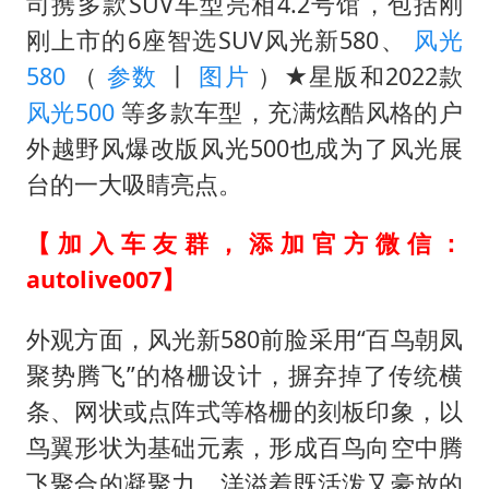
上四休三，但降薪1000元，你接受吗？
司携多款SUV车型亮相4.2号馆，包括刚
刚上市的6座智选SUV风光新580、
风光
几元成本的AI广告导致千万市值蒸发
580
（
参数
丨
图片
）★星版和2022款
唐田赛前发布会上引用《孙子兵法》
风光500
等多款车型，充满炫酷风格的户
台当局重金为“台独”织“皇帝新衣”
外越野风爆改版风光500也成为了风光展
郑丽文：台湾从来没有“独立”过
台的一大吸睛亮点。
商场现钱学森巨幅海报 负责人回应
【加入车友群，添加官方微信：
乐享全民健身 共筑健康中国
autolive007】
外观方面，风光新580前脸采用“百鸟朝凤
聚势腾飞”的格栅设计，摒弃掉了传统横
条、网状或点阵式等格栅的刻板印象，以
鸟翼形状为基础元素，形成百鸟向空中腾
飞聚合的凝聚力，洋溢着既活泼又豪放的