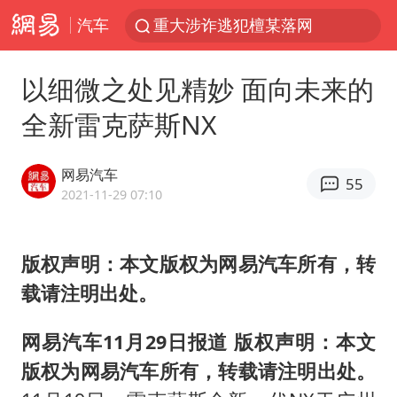
重大涉诈逃犯檀某落网
汽车
外交部：藏南地区是中国领土
百花奖完整获奖名单公布
以细微之处见精妙 面向未来的
哥伦比亚强震已致超20人死亡
全新雷克萨斯NX
独闯南太行失联女子遗体已找到
网易汽车
哥伦比亚发生7.5级地震
55
2021-11-29 07:10
台湾不是国家不存在“国格”
伊朗最高领袖将任命数名高级指挥官
版权声明：本文版权为网易汽车所有，转
广岛长崎的昨天未必不会是日本的明天
载请注明出处。
高铁双人座被免票儿童挤成3人座
网易汽车11月29日报道
版权声明：本文
男子攒206小时加班调休被拒获赔1.6万
版权为网易汽车所有，转载请注明出处。
中方：奉劝美方解除对古巴制裁封锁