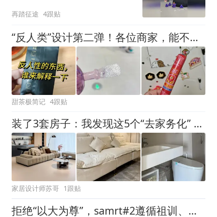
再踏征途
4跟贴
“反人类”设计第二弹！各位商家，能不能改改这些设计？真是无语
甜茶极简记
4跟贴
装了3套房子：我发现这5个“去家务化” 设计，建议照搬，真实用
家居设计师苏哥
1跟贴
拒绝“以大为尊”，samrt#2遵循祖训、捷途环游者回归家用本质｜工信部新车