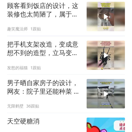
顾客看到饭店的设计，这
装修也太简陋了，属于简
约式风格！
趣笑魔法师
1跟贴
把手机支架改造，变成意
想不到的造型，立马变成
限量款！
发怒的福猫
1跟贴
男子晒自家房子的设计，
网友：院子里还能种菜 太
幸福了
无限鹤壁
36跟贴
天空硬糖消