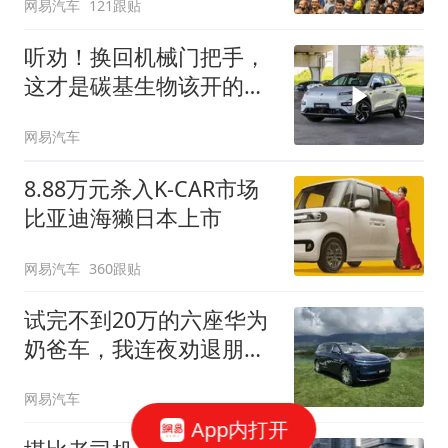
网易汽车
121跟贴
听劝！换回机械门把手，
这才是碳基生物该开的
车！
网易汽车
8.88万元杀入K-CAR市场
比亚迪海獭日本上市
网易汽车
360跟贴
试完不到20万的六座华为
奶爸车，我连夜劝退朋
友...
网易汽车
App内打开