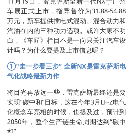
11月19日，雷克萨斯全新一代NX于广州
警惕！我国境内发现多起“Sorry”勒索病毒攻击事件
车展正式上市，指导售价为31.88-54.88
公安部通报：抓获犯罪嫌疑人8200余名
万元，新车提供插电式混动、混合动力和
上海将苏州河水强排至黄浦江
汽油在内的三种动力选项。或许大家不明
我国民营企业创新动能持续增强
白，《车匠》栏目不是一向只关注汽车设
计吗？为什么要提及上市信息呢？
真理之光，何以能照亮复兴之路？
①"
走一步看三步” 全新NX是雷克萨斯电
气化战略最新
力作
将目光再放远一些，雷克萨斯最终还是要
实现“碳中和”目标，这在今年3月LF-Z电气
化概念车亮相的时候，也提及过，预计到
2050年，整个生产链生命周期达到“碳中
和”。