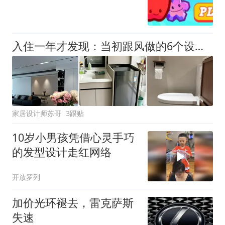
入住一年才发现：当初跟风做的6个设计，钱花了、生活反而不方便
家居设计师苏哥
3跟贴
10岁小男孩凭借心灵手巧
的发型设计走红网络
开放罗列
加价光环褪去，雷克萨斯
失速