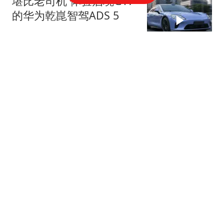
堪比老司机 体验启境GT7
的华为乾崑智驾ADS 5
网易汽车
华为这波硬核黑科技，只
有这台车不用等！
网易汽车
宾利第四大车系定名托卡
尔 9月23日伦敦全球首秀
网易汽车
275跟贴
小鹏MONA L03上市为什
么选在慕尼黑？