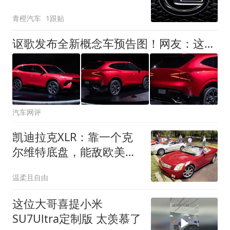
青橙汽车
1跟贴
讴歌发布全新概念车预告图！网友：这个设计确实吸睛
汽车网评
凯迪拉克XLR：靠一个克
尔维特底盘，能敌欧美日
三大豪华跑车？
温柔且自由
这位大哥喜提小米
SU7Ultra定制版 太羡慕了