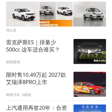
驾仕派
雷克萨斯ES｜排量少
500cc 这车适合谁买？
跟我视驾
限时售10.49万起 2027款
艾瑞泽8PRO上市
网易汽车
6跟贴
上汽通用再签20年：合资