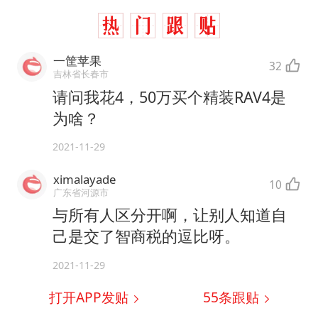
一筐苹果
32
吉林省长春市
请问我花4，50万买个精装RAV4是
为啥？
2021-11-29
ximalayade
10
广东省河源市
与所有人区分开啊，让别人知道自
己是交了智商税的逗比呀。
2021-11-29
打开APP发贴
55
条跟贴