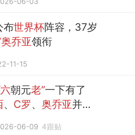
026-06-03
公布
世界杯
阵容，37岁
”奥乔亚
领衔
2-11-15
“六
朝元
老”
一下有了
西
、
C罗
、
奥乔亚
并肩
026-06-09
4
跟贴