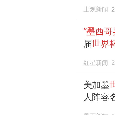
届
世界
上观新闻
2
“墨西哥
届
世界
有历史
红星新闻
2
美加墨
人阵容
罗
、
奥