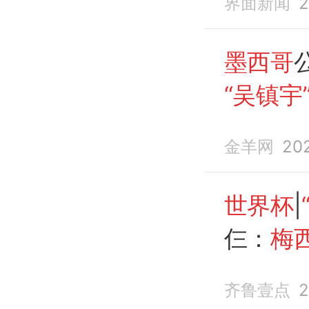
界面新闻
2
墨西哥
“吴镇宇
金羊网
202
世界杯
|
仨：
梅
封神
齐鲁壹点
2