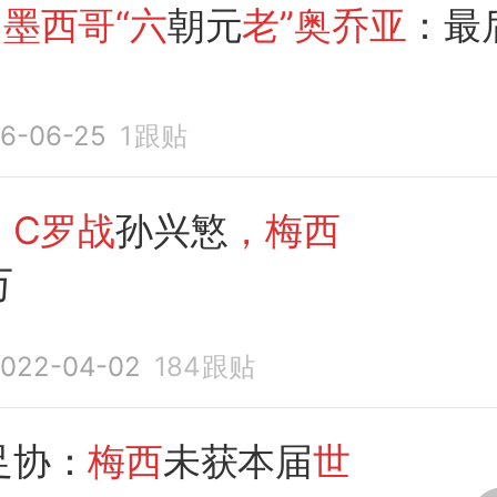
|
墨西哥“六
朝元
老”奥乔亚
：最
6-06-25
1
跟贴
：
C罗战
孙兴慜
，梅西
万
022-04-02
184
跟贴
足协：
梅西
未获本届
世