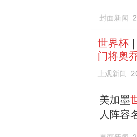
封面新闻
2
世界杯
门将奥
上观新闻
2
美加墨
人阵容
罗
、
奥