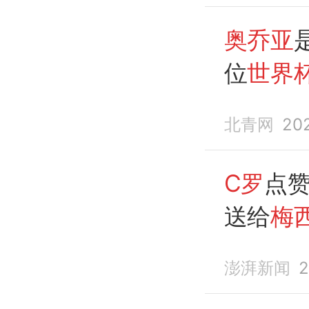
奥乔亚
位
世界
北青网
20
C罗
点赞
送给
梅西
澎湃新闻
2