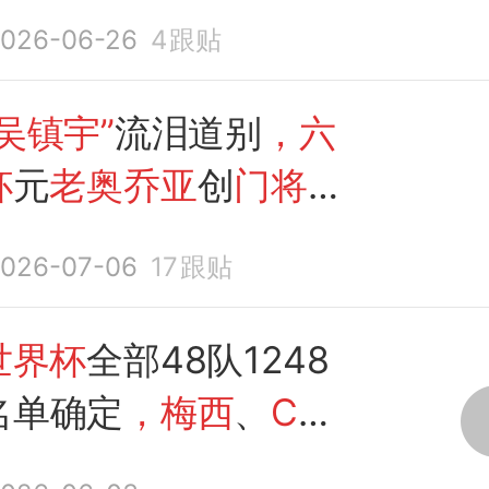
杯
告别
战
026-06-26
4
跟贴
吴镇宇”
流泪道别
，六
杯
元
老奥乔亚
创
门将
独
026-07-06
17
跟贴
世界杯
全部48队1248
名单确定
，梅西
、
C
乔亚六战世界杯