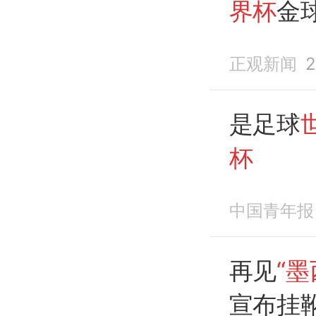
界杯
金
争议之
正观新闻
2
是足球
杯
中国青年报
再见
“
宣布挂