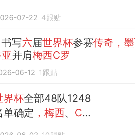
026-07-22
4
跟贴
｜书写
六
届
世界杯
参赛
传奇，墨
乔亚
并肩
梅西C罗
026-06-12
1
跟贴
世界杯
全部48队1248
名单确定
，梅西
、
C
乔亚六战世界杯