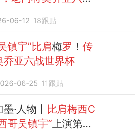
谱写传奇
26-06-12
18
跟贴
吴镇宇”比肩
梅
罗
！
传
奥乔亚六战世界杯
026-06-25
11
跟贴
加墨·人物丨
比肩梅西C
西哥吴镇宇”
上演第
六