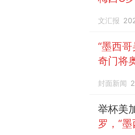
世界杯
文汇报
20
“墨西哥
奇门将
封面新闻
2
举杯美
罗，“墨