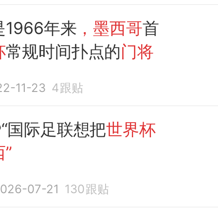
是1966年来
，墨西哥
首
杯
常规时间扑点的
门将
22-11-23
4
跟贴
“国际足联想把
世界杯
”
026-07-21
130
跟贴