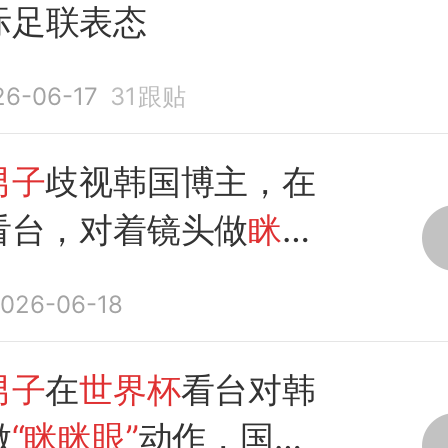
际足联表态
26-06-17
31
跟贴
男子
歧视韩国博主，在
看台，对着镜头做
眯眯
026-06-18
男子
在
世界杯
看台对韩
做
“眯眯眼”
动作，国际