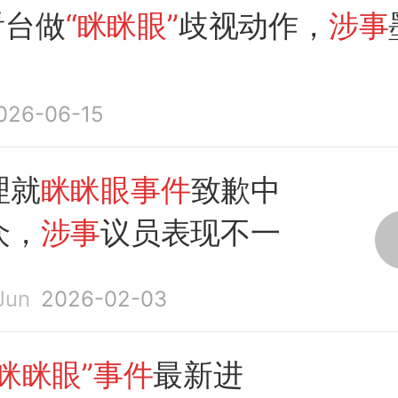
看台做
“眯眯眼”
歧视动作，
涉事
026-06-15
理就
眯眯眼事件
致歉中
众，
涉事
议员表现不一
un
2026-02-03
眯眯眼”事件
最新进