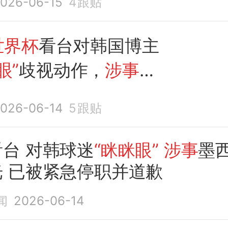
026-06-15
4
跟贴
世界杯
看台对韩国博主
眼”
歧视动作，
涉事男
曝光！
026-06-14
5
跟贴
看台 对韩球迷
“眯眯眼”
涉事
墨
 已被紧急停职并道歉
闻
2026-06-14