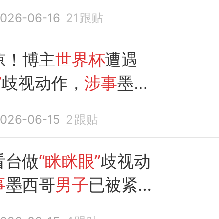
主席
被撤职
并道歉
026-06-16
21
跟贴
惊！博主
世界杯
遭遇
”
歧视动作，
涉事
墨西
被
紧急
撤职
026-06-15
2
跟贴
看台做
“眯眯眼”
歧视动
事
墨西哥
男子
已被紧急
本人道歉