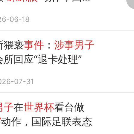
态
26-06-18
所猥亵
事件
：
涉事男子
会所回应“退卡处理”
026-07-31
男子
在
世界杯
看台做
”
动作，国际足联表态