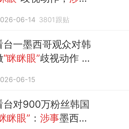
男子
身份曝光：系一协
026-06-14
3801
跟贴
，已被紧急
撤职
，本人
看台一墨西哥观众对韩
做
“眯眯眼”
歧视动作
涉
哥
男子被
紧急
撤职
026-06-15
看台对900万粉丝韩国
“眯眯眼”
：
涉事
墨西哥