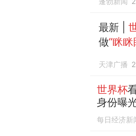
蓬勃新闻
2
最新 |
做
“眯眯
子
身份
天津广播
2
世界杯
身份曝光
每日经济新