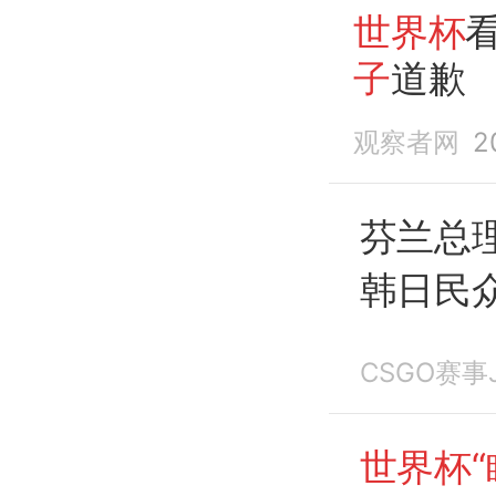
世界杯
子
道歉
观察者网
2
芬兰总
韩日民
CSGO赛事J
世界杯“