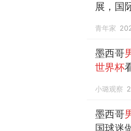
展，国
青年家
20
墨西哥
世界杯
眼
动作
小璐观察
2
墨西哥
国球迷