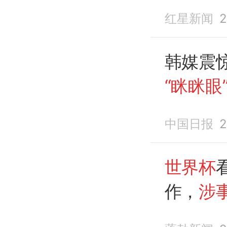
一协会
红星新闻
2
韩媒震
“眯眯眼
哥
男子
中国日报
2
世界杯
作，
涉
撤职
，