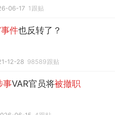
26-06-17
1
跟贴
”事件
也反转了？
21-12-28
98589
跟贴
涉事
VAR官员将
被撤职