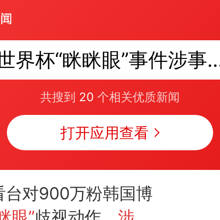
世界杯“眯眯眼”事件涉事男
共搜到
20
个相关优质新闻
打开应用查看
看台对900万粉韩国博
眯眼”
歧视动作，
涉事