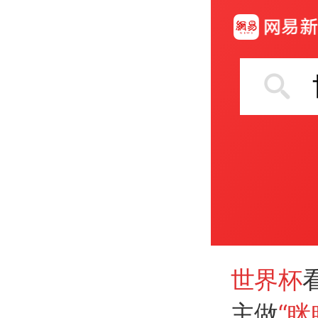
世界杯
主做
“眯