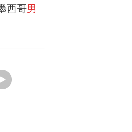
墨西哥
男