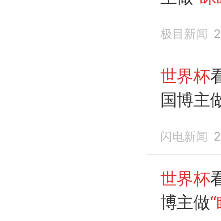
墨西哥
极目新闻
2
会主席
道歉
世界杯
国博主
事
墨西
闪电新闻
2
世界杯
博主做