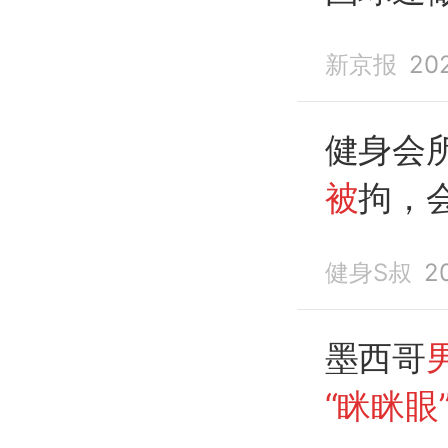
足联表
新京报
20
健身会
被
拘，
健身S叔
2
墨西哥
“眯眯眼