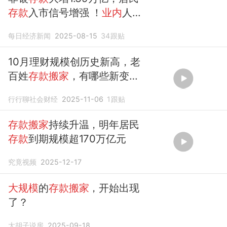
存款
入市信号增强 ！
业内
人
士：或受股市“慢牛”行情影响
每日经济新闻
2025-08-15
34
跟贴
10月理财规模创历史新高，老
百姓
存款搬家
，有哪些新变
化？
行行聊社会财经
2025-11-06
1
跟贴
存款搬家
持续升温，明年居民
存款
到期规模超170万亿元
究竟视频
2025-12-17
大规模
的
存款搬家
，开始出现
了？
大胡子说房
2025-09-18