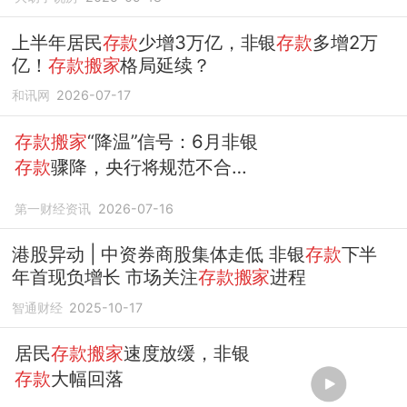
上半年居民
存款
少增3万亿，非银
存款
多增2万
亿！
存款搬家
格局延续？
和讯网
2026-07-17
存款搬家
“降温”信号：6月非银
存款
骤降，央行将规范不合理
市场行为
第一财经资讯
2026-07-16
港股异动 | 中资券商股集体走低 非银
存款
下半
年首现负增长 市场关注
存款搬家
进程
智通财经
2025-10-17
居民
存款搬家
速度放缓，非银
存款
大幅回落