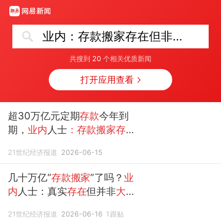
业内：存款搬家存在但非大规模迁移
共搜到
20
个相关优质新闻
打开应用查看
超30万亿元定期
存款
今年到
期，
业内
人士
：存款搬家存在
但非大规模迁移
21世纪经济报道
2026-06-15
几十万亿“
存款搬家
”了吗？
业
内
人士：真实
存在
但并非
大规
模迁移
21世纪经济报道
2026-06-16
1
跟贴