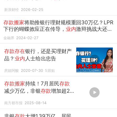
存
新浪财经
2026-02-25
存款搬家
将助推银行理财规模重回30万亿？LPR
下行的蝴蝶效应正在传导，
业内
激辩挑战大还是
机遇大
金融界
2024-02-27
存款存在
银行，还是买理财产
品？
业内
人士给出忠告
房姐阿酸
2020-07-30
5
跟贴
存款搬家
持续！7月居民
存款
减少万亿，非银
存款
增加超2
万亿
南方都市报
2025-08-14
非银
存款
大增1.39万亿，居民