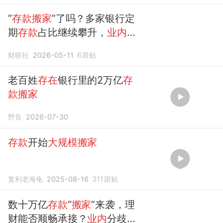
“
存款搬家
”了吗？多家银行定
期
存款
占比继续攀升，
业内：
最多不同银行之间
迁移
财联社
2026-05-11
6
跟贴
老百姓
存在
银行里的2万亿
存
款搬家
野良
2026-07-30
存款
开始
大规模搬家
复利老海龟
2025-08-16
311
跟贴
数十万亿
存款
“
搬家
”来袭，理
财能否顺畅承接？
业内
分歧犹