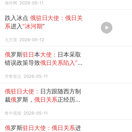
海外网
2026-05-11
跌入冰点
俄驻日大使：俄日关
系
进入
“冰河期
”
九万里
2026-05-12
俄
罗斯
驻日
本
大使：
日本采取
错误政策导致
俄日关系陷入“冰
河期
”
齐鲁壹点
2026-05-11
俄驻日大使：
日方跟随西方制
裁
俄
罗斯，
俄日关系
正经历二
战后前所未有的倒退，深陷
“冰
鲁中晨报
2026-05-11
河期
”
俄
罗斯
驻日大使：俄日关系
进