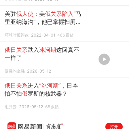
美驻
俄大使：
美
俄关系陷入“
马
里亚纳海沟”，他已掌握扫厕所
擦地板2项技能
环球时报评论
2022-04-01
466
跟贴
俄日关系
跌入
冰河期
这回真不
一样了
倔强旳牵强
2026-05-12
俄日关系
进入
“冰河期
”，日本
怕不怕
俄
罗斯的核武器？
毛开云
2026-05-12
65
跟贴
打开