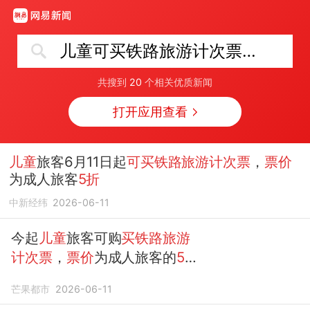
儿童可买铁路旅游计次票了 票价5折
共搜到
20
个相关优质新闻
打开应用查看
儿童
旅客6月11日起
可买铁路旅游计次票
，
票价
为成人旅客
5折
中新经纬
2026-06-11
今起
儿童
旅客可购
买铁路旅游
计次票
，
票价
为成人旅客的
5
折
芒果都市
2026-06-11