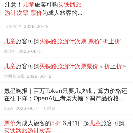
注意！
儿童
旅客可购
买铁路旅
游计次票
票价
为成人旅客的
5
折
兵纷女声
2026-06-12
儿童
旅客可购
买铁路旅游计次票
票价
“
折
上
折
”
新华社
2026-06-11
儿童
旅客可购
买铁路旅游计次票票价
﹃
折
上
折
﹄
华西都市报
2026-06-12
氪星晚报｜百万Token只要几块钱，算力价格还
在往下降；OpenAI正考虑大幅下调产品价格；
今起
儿童
旅客可购
买铁路旅游计次票
，
票价
为成
36氪
2026-06-11
10
跟贴
人旅客的
5折
票价
为成人旅客的
5折
6月11日起
儿童
旅客可购
买铁路旅游计次票