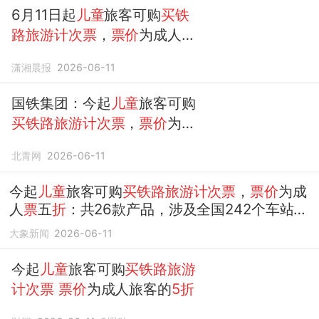
6月11日起
儿童
旅客可购
买铁
路旅游计次票
，
票价
为成人旅
客的
5折
潇湘晨报
2026-06-11
国铁集团：今起
儿童
旅客可购
买铁路旅游计次票
，
票价
为成
人旅客的
5折
北青网
2026-06-11
今起
儿童
旅客可购
买铁路旅游计次票
，
票价
为成
人
票
五
折
：共26款产品，涉及全国242个车站，
串联众多热门景区
大象新闻
2026-06-11
今起
儿童
旅客可购
买铁路旅游
计次票
票价
为成人旅客的
5折