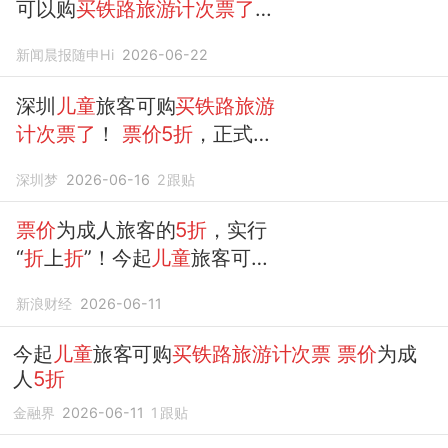
可以购
买铁路旅游计次票了
，
票价
为成人旅客的
5折
新闻晨报随申Hi
2026-06-22
深圳
儿童
旅客可购
买铁路旅游
计次票了
！
票价5折
，正式上
线！
深圳梦
2026-06-16
2
跟贴
票价
为成人旅客的
5折
，实行
“
折
上
折
”！今起
儿童
旅客可购
买铁路旅游计次票
新浪财经
2026-06-11
今起
儿童
旅客可购
买铁路旅游计次票
票价
为成
人
5折
金融界
2026-06-11
1
跟贴