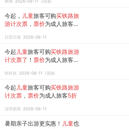
财闻
2026-06-11
3
跟贴
今起，
儿童
旅客可购
买铁路旅
游计次票
，
票价
为成人旅客的
5折
日照日报
2026-06-11
今起
儿童
旅客可购
买铁路旅游
计次票了
！
票价
为成人旅客的
5折
快科技
2026-06-11
1
跟贴
今起
儿童
旅客可购
买铁路旅游
计次票
，
票价
为成人旅客
5折
澎湃新闻
2026-06-11
暑期亲子出游更实惠！
儿童
也