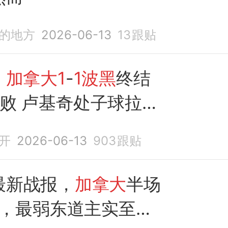
的地方
2026-06-13
13
跟贴
：
加拿大1
-
1波黑
终结
连败 卢基奇处子球拉林
主
开
2026-06-13
903
跟贴
最新战报，
加拿大
半场
，最弱东道主实至名