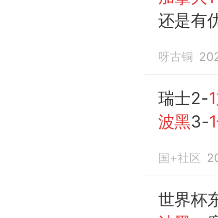
还是有
也是没
呀古铜
20
瑞士2-
波黑
3-
1
底出局
国+社区
2
世界杯