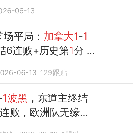
026-06-13
首场平局：
加拿大1
-
1
结6连败+历史第
1
分 破
咒
026-06-13
129
跟贴
-
1波黑
，东道主终结
6连败，欧洲队无缘首