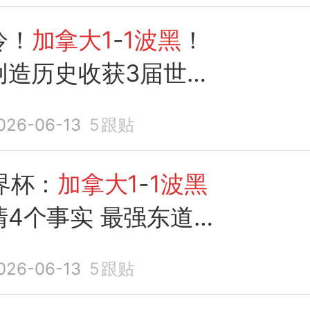
冷！
加拿大1
-
1波黑
！
创造历史收获3届世界
积分
026-06-13
5
跟贴
界杯：
加拿大1
-
1波黑
清4个事实 最强东道主
战
026-06-13
5
跟贴