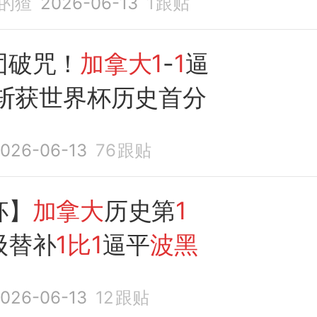
的猹
2026-06-13
1
跟贴
团破咒！
加拿大1
-
1
逼
斩获世界杯历史首分
026-06-13
76
跟贴
杯】
加拿大
历史第
1
级替补
1比1
逼平
波黑
026-06-13
12
跟贴