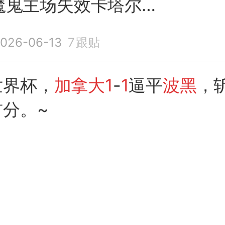
魔鬼主场失效卡塔尔暗
026-06-13
7
跟贴
世界杯，
加拿大1
-
1
逼平
波黑
，
分。~