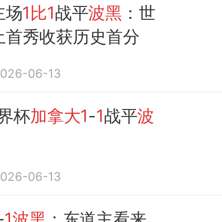
主场
1比1
战平
波黑
：世
土首秀收获历史首分
026-06-13
世界杯
加拿大1
-
1
战平
波
026-06-13
-
1波黑
：东道主看来