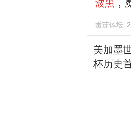
波黑
，
喜
番茄体坛
2
美加墨
杯历史首