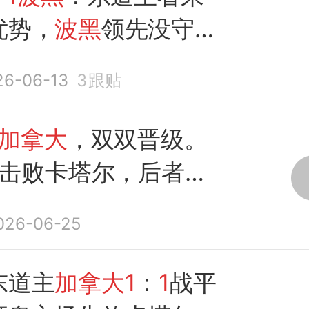
优势，
波黑
领先没守住
辙
26-06-13
3
跟贴
1加拿大
，双双晋级。
击败卡塔尔，后者垫
026-06-25
东道主
加拿大1
：
1
战平