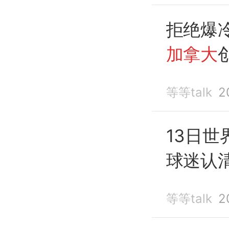
拒绝爆
加拿大
杯首个
等等talk
2
13日世
球迷认
即将出
等等talk
2