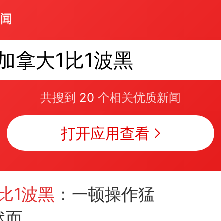
加拿大1比1波黑
共搜到
20
个相关优质新闻
打开应用查看
比1波黑
：一顿操作猛
然而