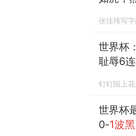
张佳玮写字
世界杯
耻辱6
替补救
钉钉陌上花
世界杯
0-
1波黑