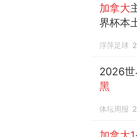
加拿大
界杯本
浮萍足球
2
2026
黑
体坛周报
2
加拿大1