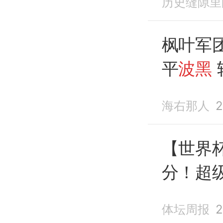
历史缝隙里
枫叶军
平
波黑
海右那人
2
【世界
分！超
体坛周报
2