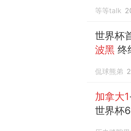
归
等等talk
2
世界杯
波黑
终
40年魔
侃球熊弟
2
加拿大1
世界杯
胜