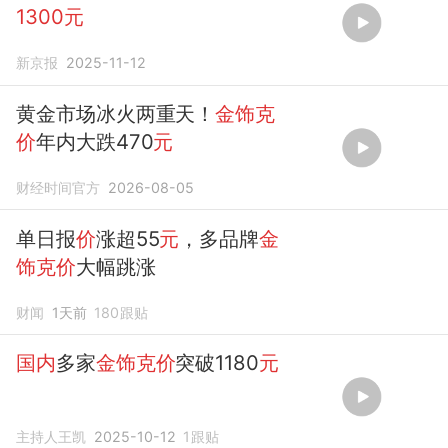
1300元
新京报
2025-11-12
黄金市场冰火两重天！
金饰克
价
年内大跌470
元
财经时间官方
2026-08-05
单日报
价
涨超55
元
，多品牌
金
饰克价
大幅跳涨
财闻
1天前
180
跟贴
国内
多家
金饰克价
突破1180
元
主持人王凯
2025-10-12
1
跟贴