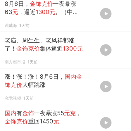
8月6日，
金饰克价
一夜暴涨
63
元
，逼近
1300元
。（中新
经纬）
观威海
1天前
老庙、周生生、老凤祥都涨
了！
金饰克价
集体逼近
1300元
南方都市报
1天前
涨！涨！涨！8月6日，
国内金
饰克价
大幅跳涨
究竟视频
1天前
国内
有
金饰
一夜暴涨55
元克
，
金饰克价
重回1450
元