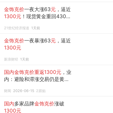
金饰克价
一夜大涨63
元
，逼近
1300元
！现货黄金重回4300
美
元
21世纪经济报道
1天前
金饰克价
一夜暴涨63
元
，逼近
1300元
新浪财经
1天前
国内金饰克价重返1300元
，业
内：避险和滞涨交易仍是黄金
交易的核心
财闻
2026-06-15
2
跟贴
国内
多家品牌
金饰克价
涨破
1300元