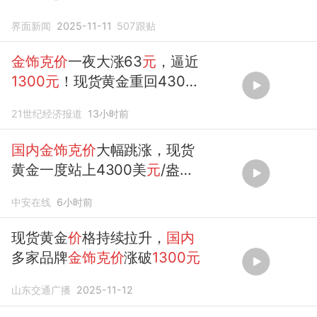
界面新闻
2025-11-11
507
跟贴
金饰克价
一夜大涨63
元
，逼近
1300元
！现货黄金重回4300
美
元
21世纪经济报道
13小时前
国内金饰克价
大幅跳涨，现货
黄金一度站上4300美
元
/盎
司，为今年6月18日来首次
中安在线
6小时前
现货黄金
价
格持续拉升，
国内
多家品牌
金饰克价
涨破
1300元
山东交通广播
2025-11-12