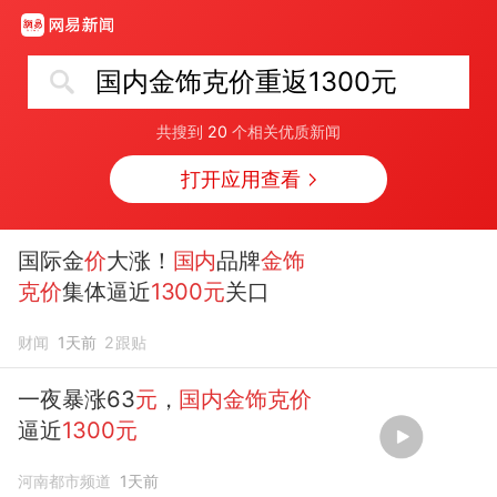
国内金饰克价重返1300元
共搜到
20
个相关优质新闻
打开应用查看
国际金
价
大涨！
国内
品牌
金饰
克价
集体逼近
1300元
关口
财闻
1天前
2
跟贴
一夜暴涨63
元
，
国内金饰克价
逼近
1300元
河南都市频道
1天前