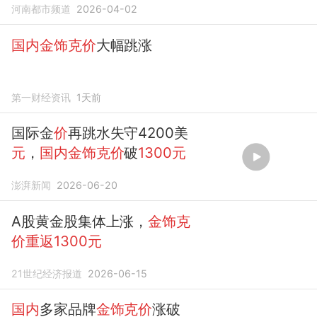
河南都市频道
2026-04-02
国内金饰克价
大幅跳涨
第一财经资讯
1天前
国际金
价
再跳水失守4200美
元
，
国内金饰克价
破
1300元
澎湃新闻
2026-06-20
A股黄金股集体上涨，
金饰克
价重返1300元
21世纪经济报道
2026-06-15
国内
多家品牌
金饰克价
涨破