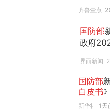
齐鲁壹点
2
国防部
政府20
答记者
界面新闻
2
国防部
白皮书
新华社
1天