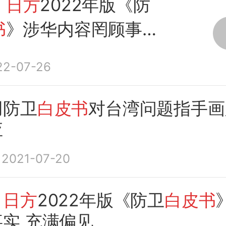
：日方
2022年版《防
书
》涉华内容罔顾事实
见
22-07-26
用防卫
白皮书
对台湾问题指手画
应
2021-07-20
：日方
2022年版《防卫
白皮书
实 充满偏见