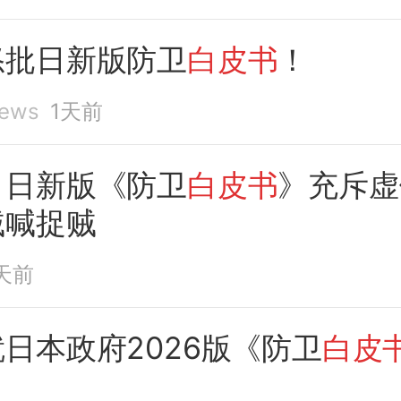
怒批日新版防卫
白皮书
！
ews
1天前
：
日新版《防卫
白皮书
》充斥虚
贼喊捉贼
天前
就日本政府2026版《防卫
白皮