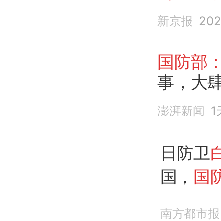
新京报
202
国防部
事，大肆
威胁”，
澎湃新闻
1
日防卫
国，
国
反对
南方都市报