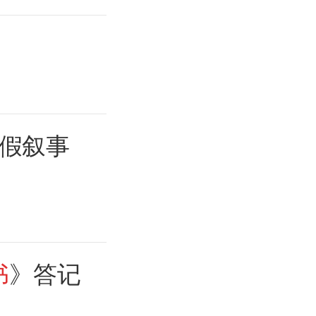
假叙事
书
》答记