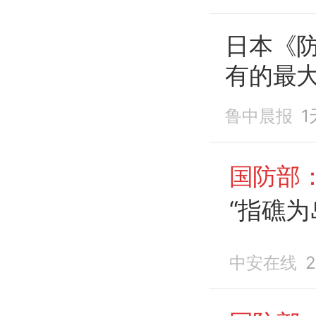
日本《
有的最大
贼，为
鲁中晨报
1
国防部
“指礁为
中安在线
2