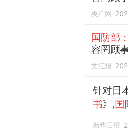
央广网
202
国防部
容罔顾
文汇报
202
针对日本
书
》,
国
新华日报
2