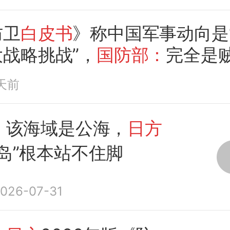
防卫
白皮书
》称中国军事动向是
战略挑战”，
国防部：
完全是
自身军事松绑找借口
天前
：
该海域是公海，
日方
岛”根本站不住脚
026-07-31