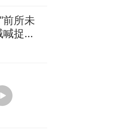
“前所未
贼喊捉