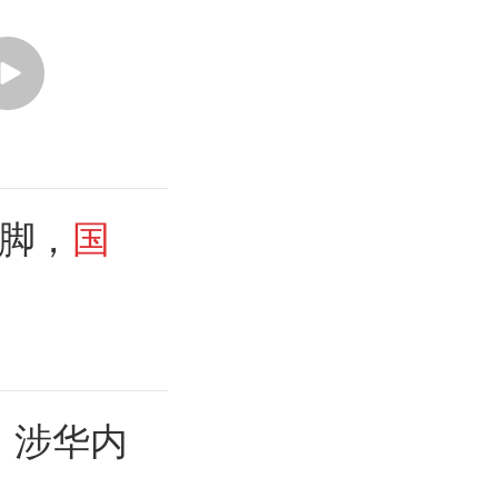
脚，
国
》涉华内