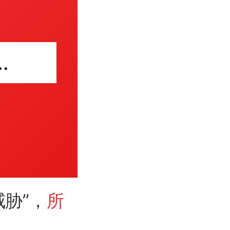
谓白皮书不值一评
威胁”，
所