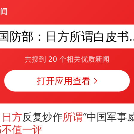
国防部：日方所
共搜到
20
个相关优质新闻
打开应用查看
：日方
反复炒作
所谓
“中国军事
书不值一评