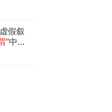
虚假叙
谓
“中国