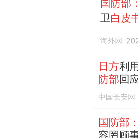
国防部
卫
白皮
充满偏
海外网
20
日方
利
防部
回
中国长安网
国防部
容罔顾事