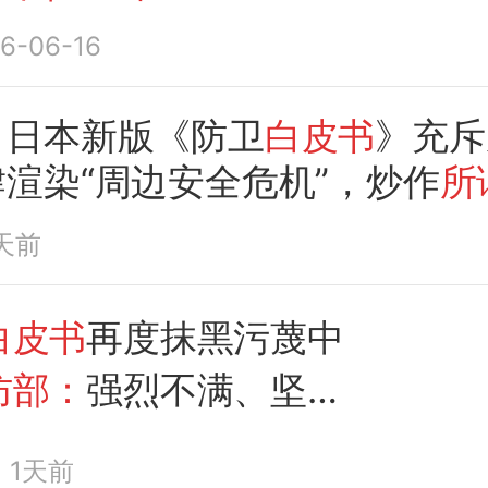
6-06-16
：
日本新版《防卫
白皮书
》充斥
渲染“周边安全危机”，炒作
所
完全是贼喊捉贼
天前
白皮书
再度抹黑污蔑中
防部：
强烈不满、坚决
1天前