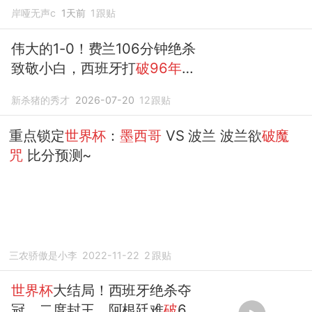
岸哑无声c
1天前
1
跟贴
伟大的1-0！费兰106分钟绝杀
致敬小白，西班牙打
破96年世
界杯魔咒
新杀猪的秀才
2026-07-20
12
跟贴
重点锁定
世界杯
：
墨西哥
VS 波兰 波兰欲
破魔
咒
比分预测~
三农骄傲是小李
2022-11-22
2
跟贴
世界杯
大结局！西班牙绝杀夺
冠，二度封王，阿根廷难
破
64