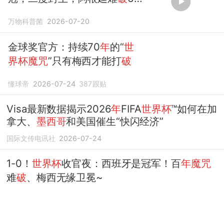
年魔咒
万物科普菌
2026-07-20
金球奖官方：持续70
年
的“
世
界杯魔咒
”只有梅西才能打
破
懂球帝
2026-07-24
387
跟贴
Visa最新数据揭示2026
年
FIFA
世界杯
™如何在加
拿大、
墨西哥
和美国催生“快闪经济”
国际文传电讯社
2026-07-24
1-0！
世界杯
收官夜：西班牙是冠军！百
年魔咒
难
破
、梅西无缘卫冕~