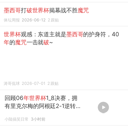
墨西哥
打
破世界杯
揭幕战不胜
魔咒
体坛周报
2026-06-12
2
跟贴
世界杯
观感：东道主就是
墨西哥
的护身符，40
年
的
魔咒
一击就
破
~
涛哥侃球
2026-07-01
2
跟贴
回顾06
年世界杯
1_8决赛，拥
有里克尔梅的阿根廷2-1逆转
墨
西哥
小陆搞笑日常
3小时前