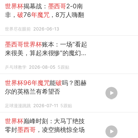
世界杯
揭幕战：
墨西哥
2-0南
非，
破
76
年魔咒
，8万人嗨翻
世界尽在眼前
2026-06-13
墨西哥世界杯
账本：一场“看起
来很美，算起来很惨”的魔幻经
济秀
乒乓球教学
2026-08-05
5
跟贴
世界杯96年魔咒
能
破
吗？图赫
尔的英格兰有希望否
足球漫漫跳跳
2026-07-11
5
跟贴
世界杯
巅峰时刻：大马丁绝技
零封
墨西哥
，凌空摘桃惊全场