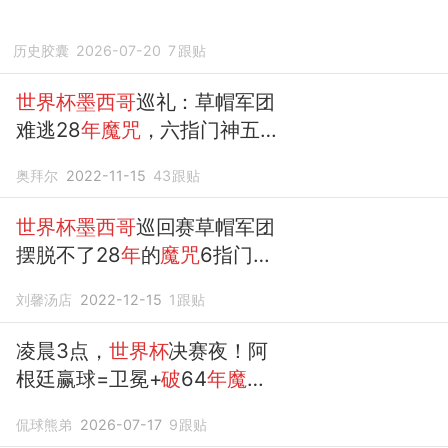
历史胶囊
2026-07-20
7
跟贴
世界杯墨西哥
巡礼：草帽军团
难逃28
年魔咒
，六指门神五战
世界杯
奥拜尔
2022-11-15
43
跟贴
世界杯墨西哥
巡回赛草帽军团
摆脱不了28
年
的
魔咒
6指门神5
战
世界杯
刘馨汤店
2022-12-15
1
跟贴
凌晨3点，
世界杯
决赛夜！阿
根廷赢球=卫冕+
破
64
年魔
咒
，158亿决斗
侃球熊弟
2026-07-17
9
跟贴