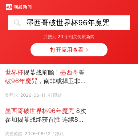
墨西哥破世界杯96年魔咒
共搜到
20
个相关优质新闻
打开应用查看
世界杯
揭幕战前瞻！
墨西哥
誓
破96年魔咒
，南非或捍卫非洲
荣耀
奥拜尔
2026-06-11
41
跟贴
墨西哥破世界杯96年魔咒
8次
参加揭幕战终获首胜 连续8届
首战不败
我爱英超
2026-06-12
1
跟贴