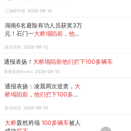
桥塌陷前
，
他们拦下100多辆
三湘都市报
2026-06-10
车
，处置果断，无人员伤亡
湖南6名避险有功人员获奖3万
元！石门一
大桥塌陷前
，
他们
“硬核”封桥，
拦下100多辆车
极目新闻
2026-06-12
通报表扬！
大桥塌陷前他们拦下100多辆车
看看新闻Knews
2026-06-10
通报表扬：凌晨两次巡查，
大
桥塌陷前
，
他们拦下100多辆
车
！
新浪财经
2026-06-10
大桥
轰然坍塌
100多辆车
被人
成功
拦下