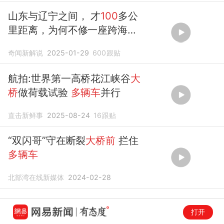
山东与辽宁之间， 才
100
多公
里距离，为何不修一座跨海
大
桥
？
奇闻新解说
2025-01-29
600
跟贴
航拍:世界第一高桥花江峡谷
大
桥
做荷载试验
多辆车
并行
直击新鲜事
2025-08-24
16
跟贴
“双闪哥”守在断裂
大桥前
拦住
多辆车
北部湾在线新媒体
2024-02-28
打开