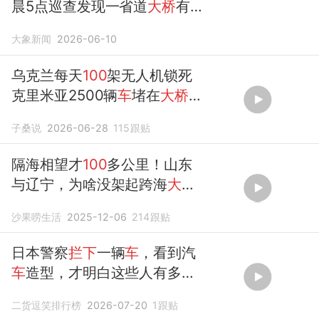
晨5点巡查发现一省道
大桥
有
垮塌风险，劝返
100多辆车
，8
大象新闻
2026-06-10
点桥面
塌陷
160平方米，无人
员伤亡
乌克兰每天
100
架无人机锁死
克里米亚2500辆
车
堵在
大桥
逃
命
子桑说
2026-06-28
115
跟贴
隔海相望才
100
多公里！山东
与辽宁，为啥没架起跨海
大
桥
？
沙果唠生活
2025-12-06
214
跟贴
日本警察
拦下
一辆
车
，看到汽
车
造型，才明白这些人有多
狂！
二货逗笑排行榜
2026-07-20
1
跟贴