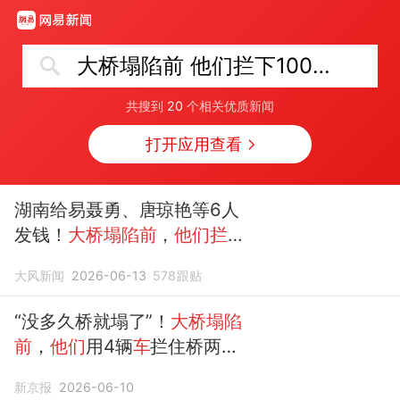
大桥塌陷前 他们拦下100多辆车
共搜到
20
个相关优质新闻
打开应用查看
湖南给易聂勇、唐琼艳等6人
发钱！
大桥塌陷前
，
他们拦下
100多辆车
，无人伤亡
大风新闻
2026-06-13
578
跟贴
“没多久桥就塌了”！
大桥塌陷
前
，
他们
用4辆
车
拦住桥两
头，
拦下100多辆车
新京报
2026-06-10