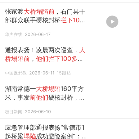
张家渡
大桥塌陷前
，石门县干
部群众联手硬核封桥
拦下100
多辆车
华声在线
2026-06-17
通报表扬！凌晨两次巡查，
大
桥塌陷前
，
他们拦下100多辆
车
【看世界·新闻早知道】
中国反邪教
2026-06-11
15
跟贴
湖南常德一
大桥塌陷
160平方
米，事发
前他们
硬核封桥，
拦
下100多辆车
！
极目新闻
2026-06-10
应急管理部通报表扬“常德市1
起桥梁
塌陷
成功避险案例”：
大