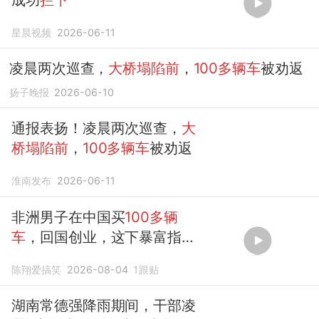
星晨视频
2026-06-11
凌晨两次巡查，
大桥塌陷前
，
100多辆车
被劝返
扬子晚报
2026-06-10
通报表扬！凌晨两次巡查，
大
桥塌陷前
，
100多辆车
被劝返
淮南发布
2026-06-11
非洲男子在中国买
100多辆
车
，回国创业，这下暴富指日
可待
陈翔爱搞笑
2026-08-04
1
跟贴
湖南常德强降雨期间，干部凌