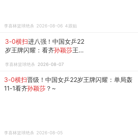
李喜林篮球绝杀
2026-08-06
4
跟贴
3-0横扫
进八强！中国女乒22
岁王牌闪耀：看齐
孙颖莎
王曼
昱当第三巨头？
李喜林篮球绝杀
2026-08-07
3-0横扫
晋级！中国女乒22岁王牌闪耀：单局轰
11-1看齐
孙颖莎
？~
李喜林篮球绝杀
2026-08-05