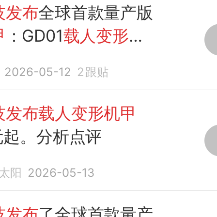
技发布
全球首款量产版
甲
：GD01
载人变形机
以
变形
，可作为民用交
2026-05-12
2
跟贴
，售价
390
...
技发布载人变形机甲
元起。分析点评
太阳
2026-05-13
技发布
了全球首款量产