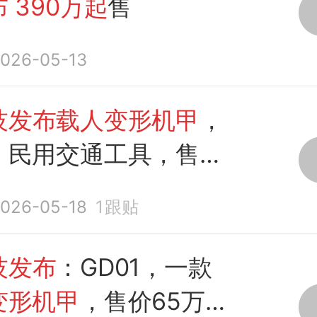
布
390万起
售
026-05-13
技发布载人变形机甲
，
，民用交通工具，售价
元起
026-05-18
1
跟贴
技发布
：GD01，一款
变形机甲
，售价65万美