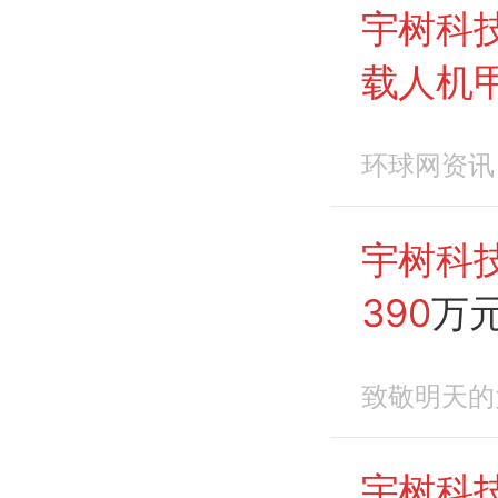
宇树科
载人机
甲
。 可
环球网资讯
通工具
宇树科
390
万
致敬明天的
宇树科