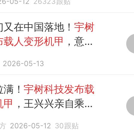
26-05-12
26323
跟贴
幻又在中国落地！
宇树
布载人变形机甲
，意义
？
2026-05-13
拉满！
宇树科技发布载
机甲
，王兴兴亲自乘坐
方
2026-05-12
30
跟贴