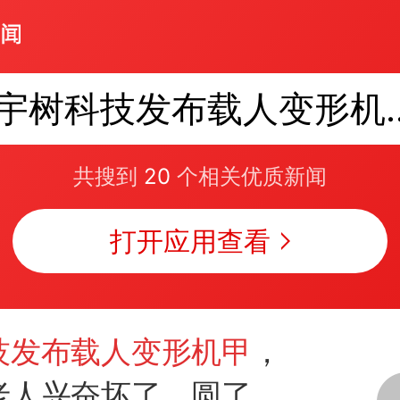
宇树科技发布载人
共搜到
20
个相关优质新闻
打开应用查看
技发布载人变形机甲
，
老人兴奋坏了，圆了
机