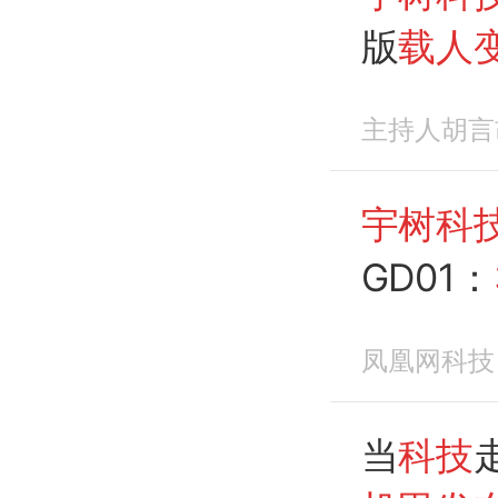
版
载人
主持人胡言
宇树科
GD01：
凤凰网科技
当
科技