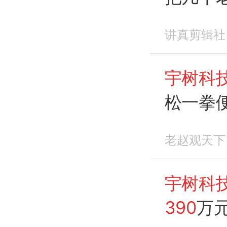
甲
梦
讲真剪辑社
宇树科
松一拳
老赵观天下
宇树科
390
万