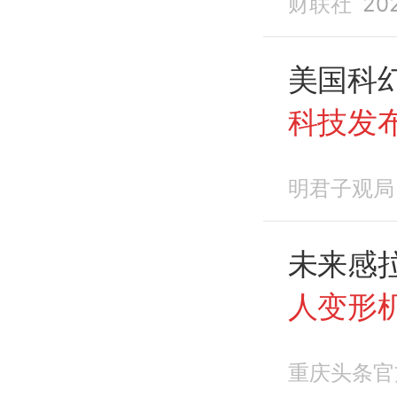
财联社
20
美国科
科技发
有多大
明君子观局
未来感
人变形
操控
重庆头条官