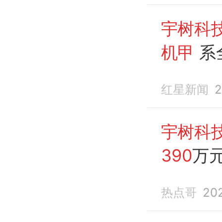
宇树科
机甲
系
甲
红星新闻
2
宇树科
390
万
热点哥
20