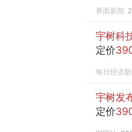
界面新闻
2
宇树科
定价
39
墙锤倒
每日经济新
宇树发
定价
39