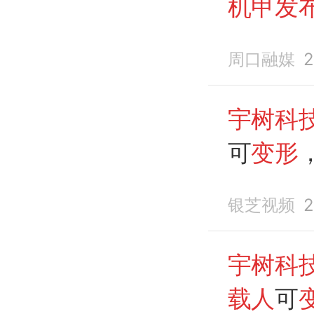
机甲发
周口融媒
2
宇树科
可
变形
390
万
银芝视频
2
宇树科
载人
可