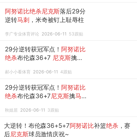
阿努诺比绝杀尼克斯
落后29分
逆转
马刺
，米奇被钉上耻辱柱
李广专业体育评论
2026-06-11
53
跟贴
29分逆转获冠军点！
阿努诺比
绝杀
布伦森36+7
尼克斯
擒
马
刺
总分3-1
郝小小看体育
2026-06-11
4
跟贴
29分逆转获冠军点！
阿努诺比
绝杀
布伦森36+7
尼克斯
擒
马
刺
总分3-1
秋姐居
2026-06-11
3
跟贴
大逆转！布伦森36+5+7
阿努诺比
补篮
绝杀
，赛
后
尼克斯
球员激情庆祝~