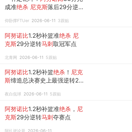
成准
绝杀
尼克斯
落后29分逆
转
马刺
仰卧撑FTUer
2026-06-11
3
跟贴
阿努诺比
1.2秒补篮准
绝杀
尼
克斯
29分逆转
马刺
取冠军点
北青网
2026-06-11
5
跟贴
阿努诺比
1.2秒补篮
绝杀
！
尼克
斯
缔造总决赛史上最强逆转29
分翻盘
夜白侃球
2026-06-11
5
跟贴
阿努诺比
1.2秒补篮准
绝杀
，
尼
克斯
29分逆转
马刺
夺赛点
阿乣评论哥
2026-06-11