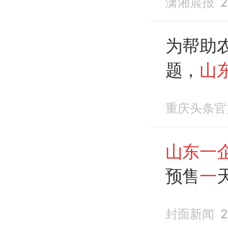
潇湘晨报
2
为帮助
题，
山
味饼干
重庆头条官
山东一
预售
一
员：为
封面新闻
2