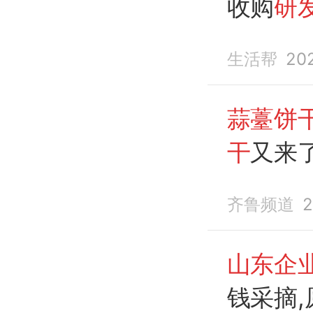
收购
研
生活帮
20
蒜薹饼
干
又来
菜做成
齐鲁频道
2
帮扶种
山东企
钱采摘