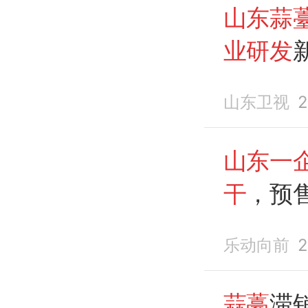
山东蒜
业研发
山东卫视
2
山东一
干
，预售
乐动向前
2
蒜薹
滞