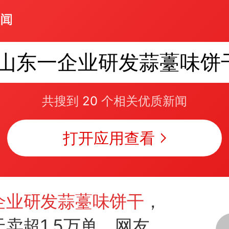
山东一企业研发蒜薹味饼
共搜到
20
个相关优质新闻
打开应用查看
企业研发蒜薹味饼干
，
天卖超1.5万单，网友调