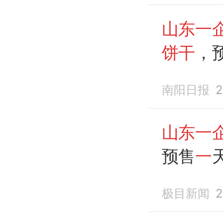
山东一
饼干
，
南阳日报
2
山东一
预售
一
企业
：
极目新闻
2