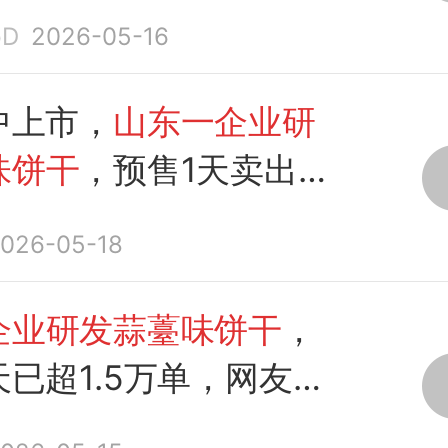
pD
2026-05-16
中上市，
山东一企业研
味饼干
，预售1天卖出
026-05-18
企业研发蒜薹味饼干
，
天已超1.5万单，网友调
的底线是豆橛子
味