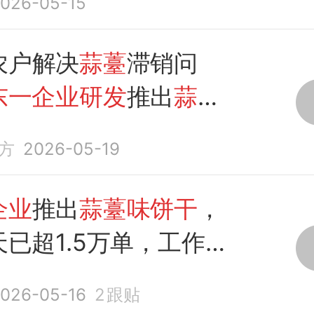
026-05-15
农户解决
蒜薹
滞销问
东一企业研发
推出
蒜薹
方
2026-05-19
企业
推出
蒜薹味饼干
，
天已超1.5万单，工作人
助农收了四吨
蒜薹
026-05-16
2
跟贴