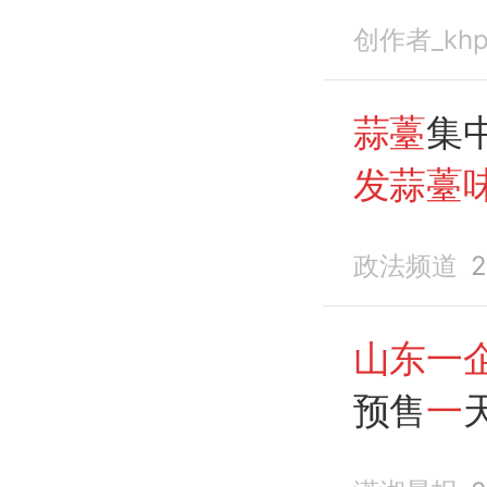
创作者_kh
蒜薹
集
发蒜薹
1.5万单
政法频道
2
山东一
预售
一
侃：我