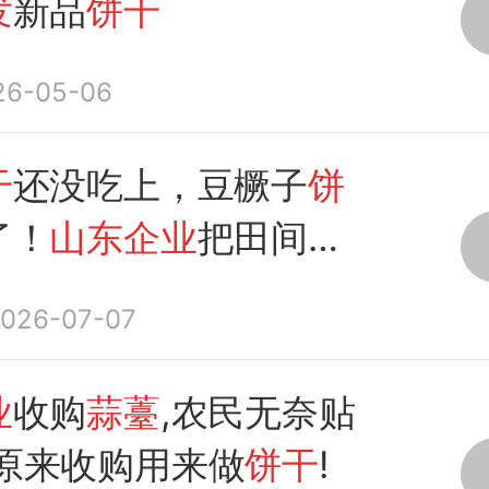
发
新品
饼干
26-05-06
干
还没吃上，豆橛子
饼
了！
山东企业
把田间蔬
网红酥脆小
饼干
，花式
026-07-07
植户
业
收购
蒜薹
,农民无奈贴
,原来收购用来做
饼干
!