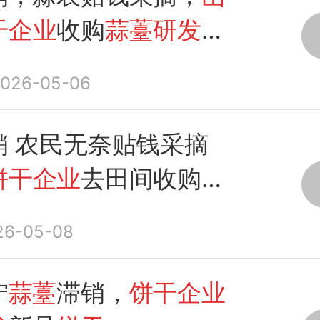
干企业
收购
蒜薹研发
新
026-05-06
销 农民无奈贴钱采摘
饼干企业
去田间收购
蒜
新品
饼干
26-05-08
宁
蒜薹
滞销，
饼干企业