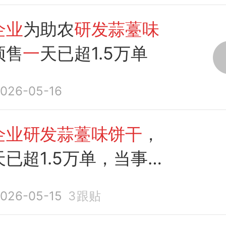
企业
为助农
研发蒜薹味
预售
一
天已超1.5万单
026-05-16
企业研发蒜薹味饼干
，
天已超1.5万单，当事
初衷是助农
026-05-15
3
跟贴