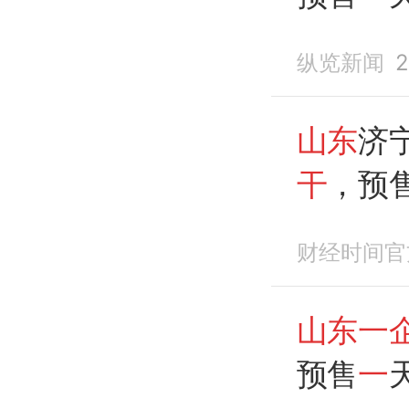
侃：我
纵览新闻
2
山东
济
干
，预
财经时间官
山东一
预售
一