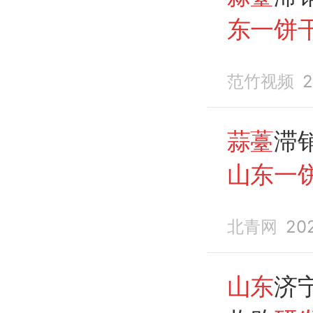
东一饼
品
饼干
范竹视频
2
蒜薹
滞
山东一
薹研发
北青网
20
山东
济