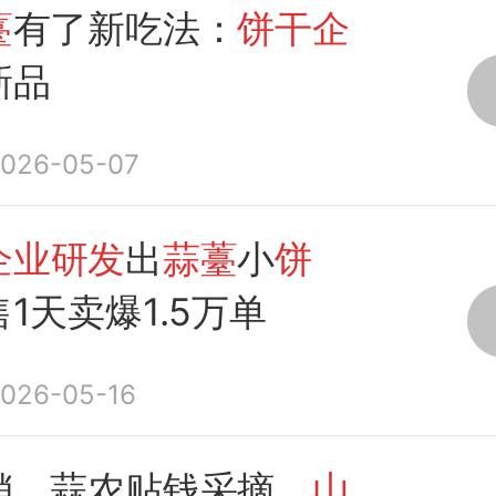
薹
有了新吃法：
饼干企
新品
026-05-07
企业研发
出
蒜薹
小
饼
1天卖爆1.5万单
026-05-16
销，蒜农贴钱采摘，
山