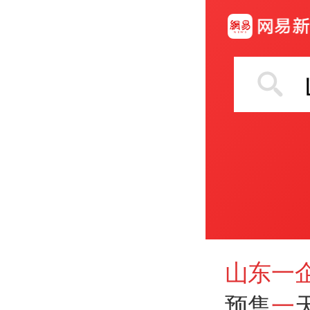
山东一
预售
一