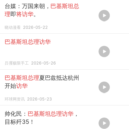
台媒：万国来朝，
巴基斯坦总
理
即
将访华
。
晓动漫看
2026-05-22
巴基斯坦总理访华
吕彏极限手工
2026-05-26
巴基斯坦总理
夏巴兹抵达杭州
开始
访华
环球网资讯
2026-05-23
帅化民：
巴基斯坦总理访华
，
目标歼35！