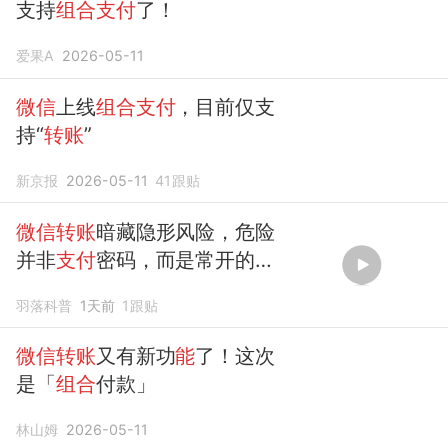
支持
组合支付
了！
爱果A
2026-05-11
微信
上线
组合支付
，目前仅支
持“
转账
”
新京报
2026-05-11
41
跟贴
微信转账
暗藏隐形风险，危险
并非
支付
密码，而是常开的自
动授权
羽落科普
1天前
1
跟贴
微信转账
又有新功
能
了！这次
是「
组合
付款」
林山姆
2026-05-11