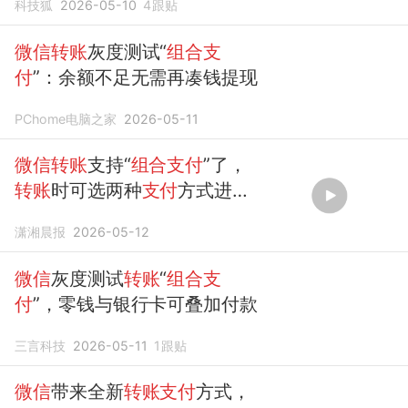
科技狐
2026-05-10
4
跟贴
微信转账
灰度测试“
组合支
付
”：余额不足无需再凑钱提现
PChome电脑之家
2026-05-11
微信转账
支持“
组合支付
”了，
转账
时可选两种
支付
方式进行
组合
潇湘晨报
2026-05-12
微信
灰度测试
转账
“
组合支
付
”，零钱与银行卡可叠加付款
三言科技
2026-05-11
1
跟贴
微信
带来全新
转账支付
方式，