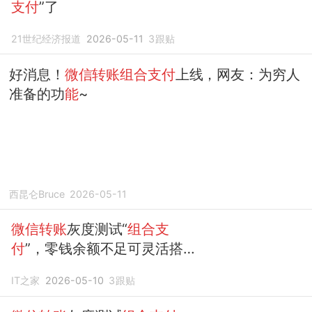
支付
”了
21世纪经济报道
2026-05-11
3
跟贴
好消息！
微信转账组合支付
上线，网友：为穷人
准备的功
能
~
西昆仑Bruce
2026-05-11
微信转账
灰度测试“
组合支
付
”，零钱余额不足可灵活搭配
银行卡
IT之家
2026-05-10
3
跟贴