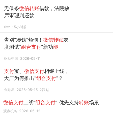
无借条
微信转账
借款，法院缺
席审理判还款
rlxz
15小时前
告别“凑钱”烦恼！
微信转账
灰
度测试“
组合支付
”新功
能
驱动中国
2026-05-11
支付
宝、
微信支付
相继上线，
大厂为何推出“
组合支付
”？
金融界
2026-05-15
2
跟贴
微信支付
上线“
组合支付
” 优先支持
转账
场景
观点机构
2026-05-12